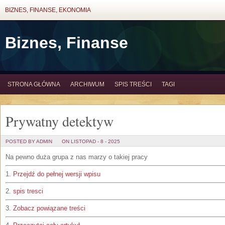
BIZNES, FINANSE, EKONOMIA
Biznes, Finanse
STRONA GŁÓWNA
ARCHIWUM
SPIS TREŚCI
TAGI
Prywatny detektyw
POSTED BY ADMIN
ON LISTOPAD - 8 - 2025
Na pewno duża grupa z nas marzy o takiej pracy
1.
Przejdź do pełnej wersji wpisu
2.
spis tresci
3.
Zobacz powiązane treści