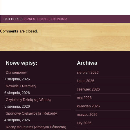
CATEGORIES:
BIZNES, FINANSE, EKONOMIA
Comments are closed.
Nowe wpisy:
Archiwa
Dla seniorów
sierpień 2026
7 sierpnia, 2026
lipiec 2026
Nowości i Premiery
czerwiec 2026
6 sierpnia, 2026
maj 2026
Czytelnicy Dzielą się Wiedzą
kwiecień 2026
5 sierpnia, 2026
Sportowe Ciekawostki i Rekordy
marzec 2026
4 sierpnia, 2026
luty 2026
Rocky Mountains (Ameryka Północna)