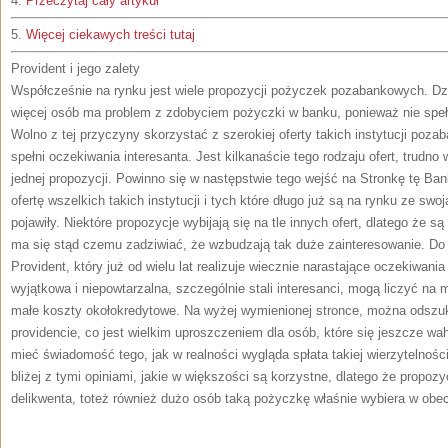
4.
Przeczytaj cały artykuł
5.
Więcej ciekawych treści tutaj
Provident i jego zalety
Współcześnie na rynku jest wiele propozycji pożyczek pozabankowych. Dzi
więcej osób ma problem z zdobyciem pożyczki w banku, ponieważ nie spe
Wolno z tej przyczyny skorzystać z szerokiej oferty takich instytucji poz
spełni oczekiwania interesanta. Jest kilkanaście tego rodzaju ofert, trudno
jednej propozycji. Powinno się w następstwie tego wejść na Stronkę tę Ba
ofertę wszelkich takich instytucji i tych które długo już są na rynku ze swoją
pojawiły. Niektóre propozycje wybijają się na tle innych ofert, dlatego że 
ma się stąd czemu zadziwiać, że wzbudzają tak duże zainteresowanie. Do t
Provident, który już od wielu lat realizuje wiecznie narastające oczekiwania
wyjątkowa i niepowtarzalna, szczególnie stali interesanci, mogą liczyć na 
małe koszty okołokredytowe. Na wyżej wymienionej stronce, można odszu
providencie, co jest wielkim uproszczeniem dla osób, które się jeszcze wa
mieć świadomość tego, jak w realności wygląda spłata takiej wierzytelnoś
bliżej z tymi opiniami, jakie w większości są korzystne, dlatego że propozyc
delikwenta, toteż również dużo osób taką pożyczkę właśnie wybiera w obe