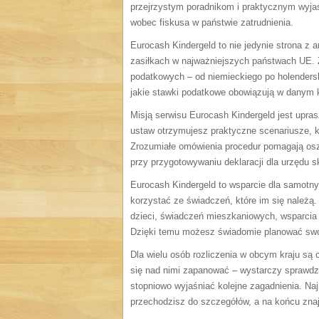
przejrzystym poradnikom i praktycznym wyj
wobec fiskusa w państwie zatrudnienia.
Eurocash Kindergeld to nie jedynie strona z 
zasiłkach w najważniejszych państwach UE.
podatkowych – od niemieckiego po holenderski
jakie stawki podatkowe obowiązują w danym k
Misją serwisu Eurocash Kindergeld jest upra
ustaw otrzymujesz praktyczne scenariusze, k
Zrozumiałe omówienia procedur pomagają oszc
przy przygotowywaniu deklaracji dla urzędu 
Eurocash Kindergeld to wsparcie dla samotny
korzystać ze świadczeń, które im się należą
dzieci, świadczeń mieszkaniowych, wsparcia 
Dzięki temu możesz świadomie planować swó
Dla wielu osób rozliczenia w obcym kraju są
się nad nimi zapanować – wystarczy sprawdzo
stopniowo wyjaśniać kolejne zagadnienia. Naj
przechodzisz do szczegółów, a na końcu znaj