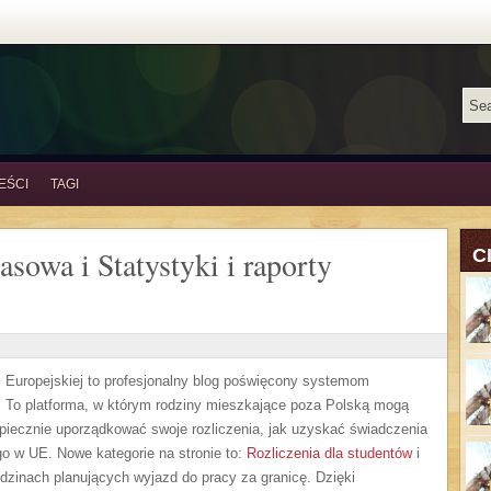
EŚCI
TAGI
sowa i Statystyki i raporty
C
ii Europejskiej to profesjonalny blog poświęcony systemom
To platforma, w którym rodziny mieszkające poza Polską mogą
zpiecznie uporządkować swoje rozliczenia, jak uzyskać świadczenia
go w UE. Nowe kategorie na stronie to:
Rozliczenia dla studentów
i
dzinach planujących wyjazd do pracy za granicę. Dzięki