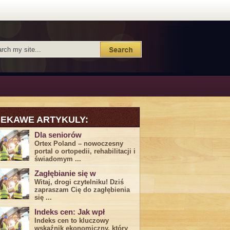
IEKAWE ARTYKULY:
Dla seniorów
Ortex Poland – nowoczesny
portal o ortopedii, rehabilitacji i
świadomym ...
Zagłębianie się w
Witaj, drogi ⁤czytelniku! Dziś
zapraszam Cię do‍ zagłębienia
‍się⁢ ...
Indeks cen: Jak wpł
Indeks cen to kluczowy
wskaźnik ekonomiczny, który