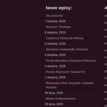
Nowe wpisy:
A
Dla seniorów
s
7 sierpnia, 2026
li
Nowości i Premiery
c
6 sierpnia, 2026
m
Czytelnicy Dzielą się Wiedzą
k
5 sierpnia, 2026
Sportowe Ciekawostki i Rekordy
m
4 sierpnia, 2026
l
Rocky Mountains (Ameryka Północna)
s
2 sierpnia, 2026
g
Porady Muzyczne i Nauka Gry
1 sierpnia, 2026
l
Mistrzowie Pióra: Biografie i Sylwetki
p
Autorów
w
30 lipca, 2026
Wasze Doświadczenia
s
28 lipca, 2026
li