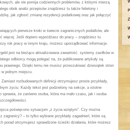
W
tkowych, ale nie pomija codziennych problemów, z którymi mierzą
tego obok analiz przepisów znajdziesz tu także felietony i
P
dzkę, jak zgłosić zmianę rezydencji podatkowej oraz jak połączyć
Z
W
awiających pierwsze kroki w świecie zagranicznych podatków, ale
ć więcej. Jeśli dopiero wyjeżdżasz do pracy – znajdziesz tu
W
ierwszy rok pracy w innym kraju, możesz uporządkować informacje.
eld jest na bieżąco aktualizowana zawartość. systemy zasiłków w
latego odbiorcy mogą polegać na, że publikowane artykuły są
u prawnego. Dzięki temu nie musisz przeszukiwać dziesiątek stron
e w jednym miejscu.
 Zamiast rozbudowanych definicji otrzymujesz proste przykłady,
alnym życiu. Każdy tekst jest podzielony na sekcje, a istotne
sprawia, że zarówno osoba, która ma mało czasu, jak i osoba
 szczegółowości.
ejsca poświęcono sytuacjom „z życia wziętym”. Czy można
 z zagranicy? – to tylko wybrane przykłady zagadnień, które są
ch porad otrzymujesz sprawdzone ścieżki działania, które możesz