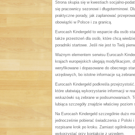
Strona skupia się w kwestiach socjalno-poda
się pracownicy sezonowi i długoterminowi. Dla
praktyczne porady, jak zaplanować przeprowa
obowiązki w Polsce i za granicą.
Eurocash Kindergeld to wsparcie dla osób st
także przestrzeń dla osób, które chcą wiedzie
poradniki startowe. Jeśli nie jest to Twój p
Ważnym elementem serwisu Eurocash Kinderg
krajach europejskich ulegają modyfikacjom, d
weryfikowane i dopasowane do obecnego stan
urzędowych, bo istotne informacje są zebran
Eurocash Kindergeld podkreśla przejrzystość.
które ułatwiają wykorzystanie informacji w re
wskazówki są zebrane w podsumowaniach. To 
lubiąca szczegóły znajdzie właściwy poziom
Na Eurocash Kindergeld szczególnie dużo mi
jednocześnie pobierać świadczenia z Polski i
rozpisane krok po kroku. Zamiast ogólnikowy
wykorzystać przy kontakcie z urzędem.