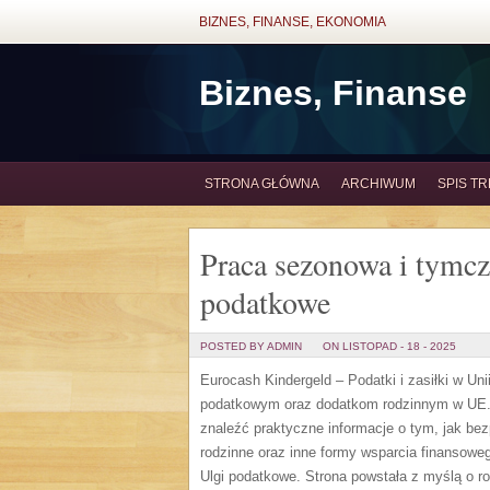
BIZNES, FINANSE, EKONOMIA
Biznes, Finanse
STRONA GŁÓWNA
ARCHIWUM
SPIS TR
Praca sezonowa i tymcza
podatkowe
POSTED BY ADMIN
ON LISTOPAD - 18 - 2025
Eurocash Kindergeld – Podatki i zasiłki w Un
podatkowym oraz dodatkom rodzinnym w UE. 
znaleźć praktyczne informacje o tym, jak be
rodzinne oraz inne formy wsparcia finansowe
Ulgi podatkowe. Strona powstała z myślą o ro