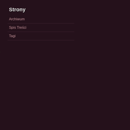
Strony
Archiwum
Spis Treści
Tagi
a
)