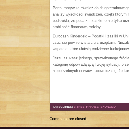
Portal motywuje również do długoterminowego
analizy wysokości świadczeń, dzięki którym 
podkreśla, że podatki i zasiłki to nie tylko
stabilność finansową rodziny.
Eurocash Kindergeld – Podatki i zasiłki w Uni
czuć się pewnie w starciu z urzędami. Niezale
wsparcie, które ułatwią codzienne funkcjonow
Jeżeli szukasz jednego, sprawdzonego źródła 
kategorię odpowiadającą Twojej sytuacji, prz
niepotrzebnych nerwów i upewnisz się, że ko
CATEGORIES:
BIZNES, FINANSE, EKONOMIA
Comments are closed.