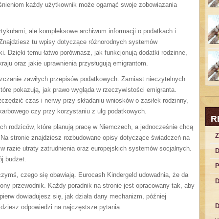
aśnieniom każdy użytkownik może ogarnąć swoje zobowiązania
artykułami, ale kompleksowe archiwum informacji o podatkach i
 Znajdziesz tu wpisy dotyczące różnorodnych systemów
. Dzięki temu łatwo porównasz, jak funkcjonują dodatki rodzinne,
raju oraz jakie uprawnienia przysługują emigrantom.
szczanie zawiłych przepisów podatkowych. Zamiast nieczytelnych
tóre pokazują, jak prawo wygląda w rzeczywistości emigranta.
zędzić czas i nerwy przy składaniu wniosków o zasiłek rodzinny,
skarbowego czy przy korzystaniu z ulg podatkowych.
R
ch rodziców, które planują pracę w Niemczech, a jednocześnie chcą
Z
. Na stronie znajdziesz rozbudowane opisy dotyczące świadczeń na
w razie utraty zatrudnienia oraz europejskich systemów socjalnych.
D
j budżet.
P
 czymś, czego się obawiają. Eurocash Kindergeld udowadnia, że da
D
ny przewodnik. Każdy poradnik na stronie jest opracowany tak, aby
pierw dowiadujesz się, jak działa dany mechanizm, później
D
dziesz odpowiedzi na najczęstsze pytania.