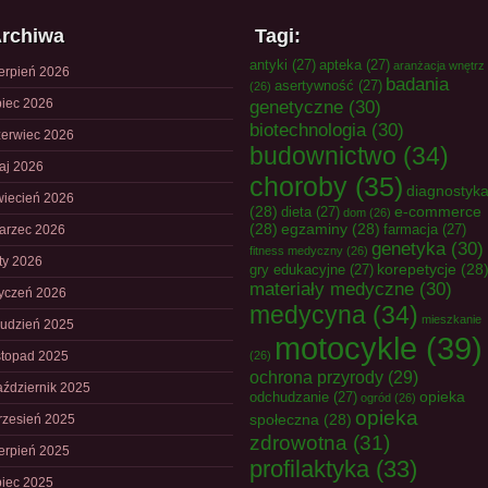
rchiwa
Tagi:
antyki
(27)
apteka
(27)
aranżacja wnętrz
ierpień 2026
badania
asertywność
(27)
(26)
piec 2026
genetyczne
(30)
biotechnologia
(30)
zerwiec 2026
budownictwo
(34)
aj 2026
choroby
(35)
diagnostyk
wiecień 2026
(28)
e-commerce
dieta
(27)
dom
(26)
(28)
egzaminy
(28)
farmacja
(27)
arzec 2026
genetyka
(30)
fitness medyczny
(26)
uty 2026
korepetycje
(28
gry edukacyjne
(27)
materiały medyczne
(30)
tyczeń 2026
medycyna
(34)
mieszkanie
rudzień 2025
motocykle
(39)
istopad 2025
(26)
ochrona przyrody
(29)
aździernik 2025
opieka
odchudzanie
(27)
ogród
(26)
opieka
społeczna
(28)
rzesień 2025
zdrowotna
(31)
ierpień 2025
profilaktyka
(33)
piec 2025