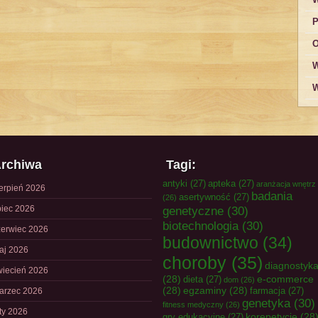
P
O
W
W
rchiwa
Tagi:
antyki
(27)
apteka
(27)
aranżacja wnętrz
ierpień 2026
badania
asertywność
(27)
(26)
piec 2026
genetyczne
(30)
biotechnologia
(30)
zerwiec 2026
budownictwo
(34)
aj 2026
choroby
(35)
diagnostyk
wiecień 2026
(28)
e-commerce
dieta
(27)
dom
(26)
(28)
egzaminy
(28)
farmacja
(27)
arzec 2026
genetyka
(30)
fitness medyczny
(26)
uty 2026
korepetycje
(28
gry edukacyjne
(27)