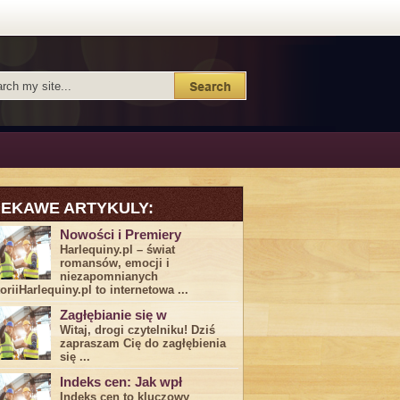
IEKAWE ARTYKULY:
Nowości i Premiery
Harlequiny.pl – świat
romansów, emocji i
niezapomnianych
toriiHarlequiny.pl to internetowa ...
Zagłębianie się w
Witaj, drogi ⁤czytelniku! Dziś
zapraszam Cię do‍ zagłębienia
‍się⁢ ...
Indeks cen: Jak wpł
Indeks cen to kluczowy