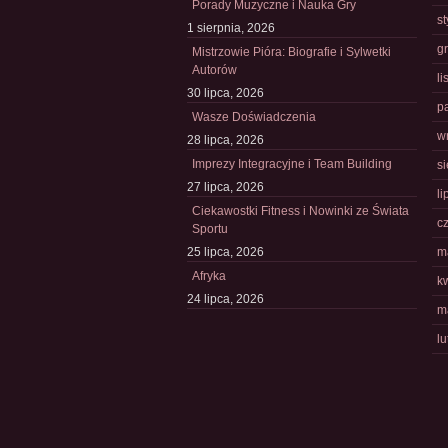
Porady Muzyczne i Nauka Gry
s
1 sierpnia, 2026
g
Mistrzowie Pióra: Biografie i Sylwetki
Autorów
l
30 lipca, 2026
p
Wasze Doświadczenia
w
28 lipca, 2026
Imprezy Integracyjne i Team Building
s
27 lipca, 2026
li
Ciekawostki Fitness i Nowinki ze Świata
c
Sportu
25 lipca, 2026
m
Afryka
k
24 lipca, 2026
m
l