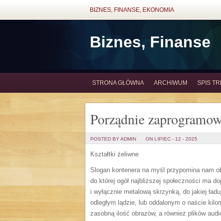
BIZNES, FINANSE, EKONOMIA
Biznes, Finanse
STRONA GŁÓWNA
ARCHIWUM
SPIS TR
Porządnie zaprogramow
POSTED BY ADMIN
ON LIPIEC - 12 - 2025
Kształtki żeliwne
Slogan kontenera na myśl przypomina nam obr
do której ogół najbliższej społeczności ma do
i wyłącznie metalową skrzynką, do jakiej ładu
odległym lądzie, lub oddalonym o naście kil
zasobną ilość obrazów, a również plików aud