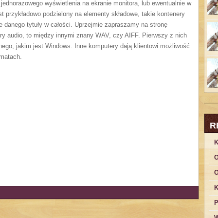
o jednorazowego wyświetlenia na ekranie monitora, lub ewentualnie w
 jest przykładowo podzielony na elementy składowe, takie kontenery
ie danego tytuły w całości. Uprzejmie zapraszamy na stronę
ry audio, to między innymi znany WAV, czy AIFF. Pierwszy z nich
nego, jakim jest Windows. Inne komputery dają klientowi możliwość
rmatach.
R
K
O
O
K
P
W