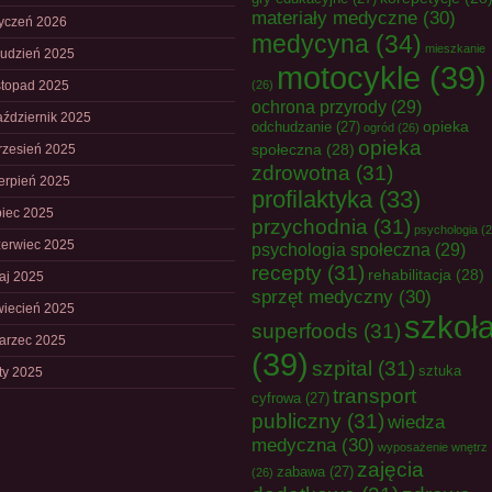
materiały medyczne
(30)
tyczeń 2026
medycyna
(34)
mieszkanie
rudzień 2025
motocykle
(39)
istopad 2025
(26)
ochrona przyrody
(29)
aździernik 2025
opieka
odchudzanie
(27)
ogród
(26)
opieka
społeczna
(28)
rzesień 2025
zdrowotna
(31)
ierpień 2025
profilaktyka
(33)
piec 2025
przychodnia
(31)
psychologia
(2
zerwiec 2025
psychologia społeczna
(29)
recepty
(31)
rehabilitacja
(28)
aj 2025
sprzęt medyczny
(30)
wiecień 2025
szkoł
superfoods
(31)
arzec 2025
(39)
szpital
(31)
sztuka
uty 2025
transport
cyfrowa
(27)
publiczny
(31)
wiedza
medyczna
(30)
wyposażenie wnętrz
zajęcia
zabawa
(27)
(26)