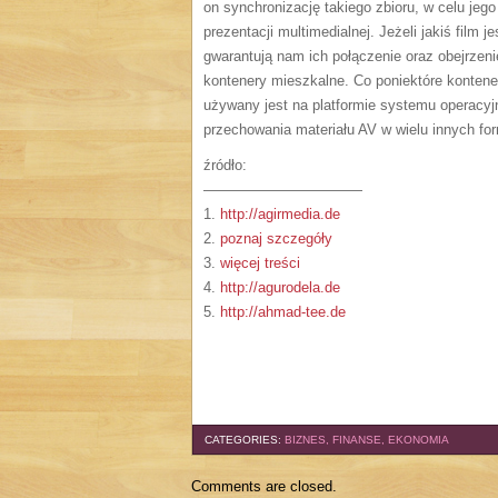
on synchronizację takiego zbioru, w celu jeg
prezentacji multimedialnej. Jeżeli jakiś film
gwarantują nam ich połączenie oraz obejrzen
kontenery mieszkalne. Co poniektóre kontene
używany jest na platformie systemu operacyj
przechowania materiału AV w wielu innych fo
źródło:
———————————
1.
http://agirmedia.de
2.
poznaj szczegóły
3.
więcej treści
4.
http://agurodela.de
5.
http://ahmad-tee.de
CATEGORIES:
BIZNES, FINANSE, EKONOMIA
Comments are closed.