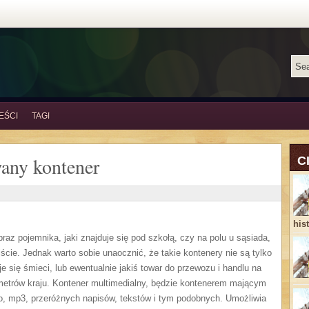
EŚCI
TAGI
any kontener
C
his
az pojemnika, jaki znajduje się pod szkołą, czy na polu u sąsiada,
jście. Jednak warto sobie unaocznić, że takie kontenery nie są tylko
je się śmieci, lub ewentualnie jakiś towar do przewozu i handlu na
ometrów kraju. Kontener multimedialny, będzie kontenerem mającym
io, mp3, przeróżnych napisów, tekstów i tym podobnych. Umożliwia