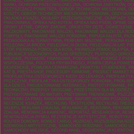
CORNELL
,
OBRÓBKA ZDJĘĆ
,
OBROŻA PRZECIWKLESZCZOWA
,
OBS
MARKI
,
OCHRONA PRZECIWSŁONECZNA
,
OCHRONA ZABYTKÓW
,
OC
OCZYSZCZACZ POWIETRZA
,
ODBIÓR TECHNICZNY MIESZKANIA
,
OD
KOSZTY
,
ODBIÓR TECHNICZNY MIESZKANIA PORADNIK
,
ODZYSKIW
OKŁADKA KSIĄŻKI
,
OKULARY PRZECIWSŁONECZNE
,
OLIMPIADY SZ
PRACOWNIKA
,
OPIEKA NAD KOTEM
,
OPIEKA NAD PSEM
,
OPINIE G
OPONY LETNIE
,
OPONY ZIMOWE
,
ORKIESTRY DĘTE
,
OŚWIETLENIE
PACZKOMATY
,
PAKOWANIE WALIZKI
,
PAKOWANIE WALIZKI DLA ROD
POMYSŁY
,
PAKOWANIE WALIZKI PORADNIK
,
PAPUGA FALISTA
,
PAZ
PEDAGOGIKA ALTERNATYWNA
,
PERFUMY NISZOWE
,
PERSONA KLI
PIELĘGNACJA BRODY
,
PIELĘGNACJA DŁONI
,
PIELĘGNACJA ŁAP
,
PI
STÓP
,
PIERWSZA POMOC DLA KOTA
,
PIERWSZA POMOC DLA PSA
,
P
PUBLIKACJI SEZONOWYCH
,
PLAN SPRZEDAŻY
,
PŁATNOŚCI ODROC
MIEJSKIE
,
PŁYNNOŚĆ FINANSOWA
,
PODCASTING
,
PODRÓŻ Z PSE
WSPÓŁCZESNA
,
POLITYKA PRYWATNOŚCI
,
POMPA CIEPŁA POWIET
EKSPERCKIE
,
POWŁOKA CERAMICZNA
,
PRAKTYKI STUDENCKIE
,
PR
KAT B
,
PRESTASHOP
,
PROCEDURY FIRMOWE
,
PRODUCT MARKET FI
PROFILAKTYKA OSTEOPOROZY KIEDY DO LEKARZA
,
PROFILAKTYK
PRZYCZYNY
,
PROFILAKTYKA OSTEOPOROZY PORADNIK
,
PRÓG RE
DLA DZIECI
,
PROJEKTOWANIE INTERAKCJI
,
PROTOTYPOWANIE
,
PR
TECHNICZNY
,
PRZEPISY DROGOWE
,
PRZESTRZEŃ DLA MŁODZIEŻY
,
PRZYGOTOWANIE DO MATURY
,
PRZYSMAKI TRENINGOWE
,
PSZCZO
RACHUNKI ZA PRĄD
,
RANSOMWARE
,
RAPORT HISTORII POJAZDU
,
R
RECENZJE KSIĄŻEK
,
RECYKLING TEKSTYLIÓW
,
RECYKLING TREŚCI
SKLEPU
,
REKLAMA LOKALNA
,
REKLAMACJE
,
RĘKOJMIA
,
REKOMEND
ZDALNA
,
RENOWACJA KAMIENIC
,
REPORTAŻ
,
RESEARCH UX
,
RESKI
REWITALIZACJA RYNKU
,
REZYDENCJE ARTYSTYCZNE
,
ROBOTYKA D
ROUTER DOMOWY
,
ROWER CARGO
,
ROZRZĄD
,
ROZSZERZONA RZE
RZEMIOSŁO ARTYSTYCZNE
,
SAMOCHÓD RODZINNY
,
SAMOCHÓD UŻ
SAMOCHODY MIEJSKIE
,
SECOND HAND
,
SEGMENTACJA KLIENTÓW