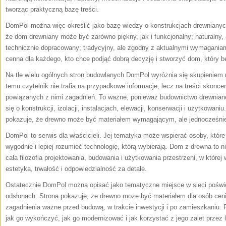
tworząc praktyczną bazę treści.
DomPol można więc określić jako bazę wiedzy o konstrukcjach drewnianyc
że dom drewniany może być zarówno piękny, jak i funkcjonalny; naturalny, 
technicznie dopracowany; tradycyjny, ale zgodny z aktualnymi wymagania
cenna dla każdego, kto chce podjąć dobrą decyzję i stworzyć dom, który będ
Na tle wielu ogólnych stron budowlanych DomPol wyróżnia się skupieniem n
temu czytelnik nie trafia na przypadkowe informacje, lecz na treści skon
powiązanych z nimi zagadnień. To ważne, ponieważ budownictwo drewniane
się o konstrukcji, izolacji, instalacjach, elewacji, konserwacji i użytkowani
pokazuje, że drewno może być materiałem wymagającym, ale jednocześni
DomPol to serwis dla właścicieli. Jej tematyka może wspierać osoby, któ
wygodnie i lepiej rozumieć technologię, którą wybierają. Dom z drewna to n
cała filozofia projektowania, budowania i użytkowania przestrzeni, w której
estetyka, trwałość i odpowiedzialność za detale.
Ostatecznie DomPol można opisać jako tematyczne miejsce w sieci pośw
odsłonach. Strona pokazuje, że drewno może być materiałem dla osób cen
zagadnienia ważne przed budową, w trakcie inwestycji i po zamieszkaniu.
jak go wykończyć, jak go modernizować i jak korzystać z jego zalet przez 