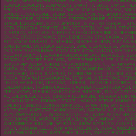
TWARZY
,
SESJA WIZERUNKOWA
,
SHOPIFY
,
SIEĆ MESH
,
SKANOWANI
ŚLAD EKOLOGICZNY
,
ŚLAD WODNY
,
SMART TV
,
SMOG
,
SMYCZ TRE
SELLING
,
SOCJALIZACJA KOTA
,
SOCJALIZACJA SZCZENIAKA
,
SOCR
SPÓŁDZIELNIA ENERGETYCZNA
,
SPÓŁKA CYWILNA
,
SPÓŁKA JAWN
SPRZEDAŻ B2B
,
SPRZEDAŻ B2C
,
SPRZEDAŻ ONLINE
,
SPRZEDAŻ TE
STACJE ŁADOWANIA
,
STAND-UP POLSKI
,
STARE FOTOGRAFIE
,
STA
KOTA
,
STŁUCZKA
,
STORYTELLING
,
STORYTELLING MARKI
,
STRATEG
DLA POCZĄTKUJĄCYCH
,
STRATEGIA TREŚCI PORADNIK
,
STREAMIN
ONLINE
,
STUDIO DOMOWE
,
STYL BIZNESOWY
,
STYL CASUAL
,
STYL
STYLIZACJA SYLWETKI
,
STYPENDIA
,
SUKCESJA FIRMY
,
SUV
,
ŚWIA
ŚWIATŁOWÓD
,
ŚWIETLICA SZKOLNA
,
ŚWIETLICA WIEJSKA
,
ŚWINKA
OKR
,
SZAFA KAPSUŁOWA
,
SZAFA KAPSUŁOWA NA LATO
,
SZAFA KAP
POCZĄTKUJĄCYCH
,
SZAFA KAPSUŁOWA NA LATO INSPIRACJE
,
SZA
PORADNIK
,
SZCZEPIENIE KOTA
,
SZCZEPIENIE PSA
,
SZELKI DLA PS
SZKOŁA PRYWATNA
,
SZKOLENIA ZAWODOWE ONLINE
,
SZTUKA PAR
SAKRALNA
,
SZYBKIE CZYTANIE
,
SZYFROWANIE DANYCH
,
TAŃCE L
AMATORSKI
,
TEATR DLA DZIECI
,
TECHNICZNE SEO
,
TECHNIKI UCZEN
BLOGA
,
TERAPIA PEDAGOGICZNA
,
TERMINAL W TELEFONIE
,
TERM
TIKTOK MARKETING
,
TKACTWO
,
TOREBKI
,
TRADYCJE RODZINNE
,
T
CAŁEGO CIAŁA
,
TRENING CAŁEGO CIAŁA DLA POCZĄTKUJĄCYCH
,
T
TRENINGOWY
,
TRENING CAŁEGO CIAŁA PORADNIK
,
TUNING OPTYC
AC
,
UBEZPIECZENIE OC
,
UBRANIA TECHNICZNE
,
UBRANIA Z LNU
,
UB
UMOWA O DZIEŁO
,
UMOWA O PRACĘ
,
UMOWA ZLECENIE
,
UMOWY B
UWIERZYTELNIANIE DWUSKŁADNIKOWE
,
UX WRITING
,
VAN RODZIN
VR FITNESS
,
WARSZTAT SAMOCHODOWY
,
WARTOŚĆ KLIENTA
,
WCA
WIZYTÓWKA GOOGLE
,
WŁASNOŚĆ INTELEKTUALNA
,
WŁOSY KRĘC
WOOCOMMERCE
,
WORDPRESS DEVELOPMENT
,
WORKATION
,
WSPÓ
WSPOMNIENIA RODZINNE
,
WYBÓR STUDIÓW
,
WYCENA STARTUPU
,
OKIEN
,
WYMIANA OLEJU
,
WYMIANA STUDENCKA
,
WYNAGRODZENIA
WYPRAWKA DLA KOTA
,
WYPRAWKA DLA PSA
,
WYSTĄPIENIA PUBLI