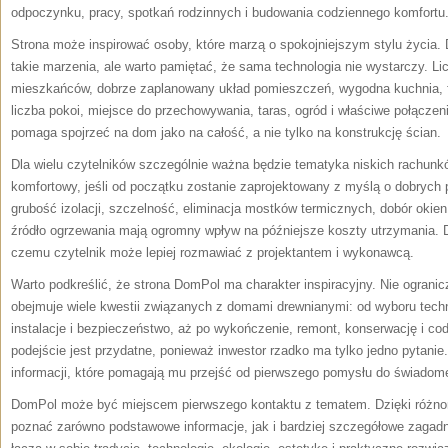
odpoczynku, pracy, spotkań rodzinnych i budowania codziennego komfortu
Strona może inspirować osoby, które marzą o spokojniejszym stylu życia.
takie marzenia, ale warto pamiętać, że sama technologia nie wystarczy. Li
mieszkańców, dobrze zaplanowany układ pomieszczeń, wygodna kuchnia, f
liczba pokoi, miejsce do przechowywania, taras, ogród i właściwe połącz
pomaga spojrzeć na dom jako na całość, a nie tylko na konstrukcję ścian.
Dla wielu czytelników szczególnie ważna będzie tematyka niskich rachun
komfortowy, jeśli od początku zostanie zaprojektowany z myślą o dobrych
grubość izolacji, szczelność, eliminacja mostków termicznych, dobór okien
źródło ogrzewania mają ogromny wpływ na późniejsze koszty utrzymania. D
czemu czytelnik może lepiej rozmawiać z projektantem i wykonawcą.
Warto podkreślić, że strona DomPol ma charakter inspiracyjny. Nie ogranic
obejmuje wiele kwestii związanych z domami drewnianymi: od wyboru techno
instalacje i bezpieczeństwo, aż po wykończenie, remont, konserwację i co
podejście jest przydatne, ponieważ inwestor rzadko ma tylko jedno pytanie.
informacji, które pomagają mu przejść od pierwszego pomysłu do świadome
DomPol może być miejscem pierwszego kontaktu z tematem. Dzięki różno
poznać zarówno podstawowe informacje, jak i bardziej szczegółowe zagad