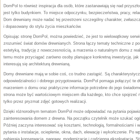
DomPol to również inspiracja dla osób, które zastanawiają się nad przysz
jest tylko budynkiem. To miejsce odpoczynku, bezpieczeństwa, pracy, relac
Dom drewniany może nadać tej przestrzeni szczególny charakter, zwłaszc
i dopasowany do stylu życia mieszkańców.
Opisując stronę DomPol, można powiedzieć, że jest to wielowątkowy serwi
zrozumieć świat domów drewnianych. Strona łączy tematy techniczne z p
estetyką, tradycję z nowoczesnością, a marzenia o naturalnym domu z reali
temu może przyciągać zarówno osoby planujące konkretną inwestycję, jak i
interesują się architekturą drewnianą.
Domy drewniane mają w sobie coś, co trudno zastąpić. Są charakterystyc
odpowiedzialności i dobrego przygotowania. DomPol pomaga połączyć te d
marzeniem o domu oraz praktyczne informacje potrzebne do jego świadome
strona może być wartościowym miejscem dla każdego, kto chce spojrzeć n
tylko przez pryzmat zdjęć gotowych realizacji.
Dzięki różnorodnym tematom DomPol może odpowiadać na pytania pojawia
zainteresowania domem z drewna. Na początku czytelnik może szukać ogól
Później zaczyna interesować się kosztami, technologią, formalnościami i 
pytania o instalacje, ocieplenie, okna, dach, elewację i wykończenie. Po
nabierają konserwacja, naprawy, modernizacje i codzienna eksploatacja. St