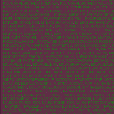
KULTURA REGIONALNA POMORZA
,
KULTURA REGIONALNA WIELKOP
KURS DOSKONALENIA JAZDY
,
KURSY CERTYFIKOWANE
,
KURY PR
KWASY KOSMETYCZNE
,
ŁADOWANIE AUTA W DOMU
,
ŁADOWARKI D
LARP
,
LEASING SAMOCHODU
,
LEGENDY MIEJSKIE
,
LEGENDY REGI
LEJEK SPRZEDAŻOWY
,
LĘK SEPARACYJNY PSA
,
LEKCJE MUZEALN
LINKEDIN MARKETING
,
LITERATURA FAKTU
,
LITERATURA FANTASY
,
LITERATURA SCIENCE FICTION
,
LIVE COMMERCE
,
LOGOPEDIA DZIE
LOKALNE SEO
,
LOKALNY BIZNES
,
LUTOWANIE
,
MAGAZYN CIEPŁA
,
MINERALNY
,
MAKIJAŻ ŚLUBNY
,
MAKIJAŻ WIECZOROWY
,
MALARSTW
MANICURE JAPOŃSKI
,
MAPOWANIE SŁÓW KLUCZOWYCH
,
MAPOWAN
POCZĄTKUJĄCYCH
,
MAPOWANIE SŁÓW KLUCZOWYCH OD PODSTA
KLUCZOWYCH W PRAKTYCE
,
MAPY MYŚLI
,
MARKETING LOKALNY
,
MARKETPLACE
,
MARŻA
,
MATURA
,
MATURA ROZSZERZONA
,
MATY 
MECHANIK SAMOCHODOWY
,
MENEDŻER HASEŁ
,
MEZOTERAPIA
,
MI
MIKROPRZEDSIĘBIORCA
,
MNEMOTECHNIKI
,
MNEMOTECHNIKI DLA 
UCZNIA
,
MNEMOTECHNIKI PORADNIK
,
MODA CIĄŻOWA
,
MODA KAP
MODA PLUS SIZE
,
MODA ŚLUBNA
,
MODA SPORTOWA
,
MODA ULICZN
BIZNESOWY DLA MAŁEJ FIRMY
,
MODEL BIZNESOWY DLA POCZĄTK
PORADNIK
,
MODELE MULTIMODALNE
,
MODELE MULTIMODALNE DLA
DLA POCZĄTKUJĄCYCH
,
MODELE MULTIMODALNE OD PODSTAW
,
MO
WIDEO
,
MOTOCYKLE MIEJSKIE
,
MOTOCYKLE TURYSTYCZNE
,
MOTO
DO NAUKI
,
MURALE MIEJSKIE
,
MUZYKA LUDOWA
,
MVP
,
MYJNIA SA
OKAZJONALNY
,
NAJEM OKAZJONALNY DOKUMENTY
,
NAJEM OKAZJ
OKAZJONALNY PORADNIK
,
NAMING
,
NAPRAWIANIE ZAMIAST WYRZ
CZYSTOŚCI
,
NAUKA ANGIELSKIEGO
,
NAUKA BIOLOGII
,
NAUKA CHEM
FRANCUSKIEGO
,
NAUKA GEOGRAFII
,
NAUKA HISTORII
,
NAUKA HISZ
NAUKA NIEMIECKIEGO
,
NAUKA POLSKIEGO
,
NAUKA PRZEZ ZABAW
TRAWNIKA
,
NAWOŻENIE TRAWNIKA DLA POCZĄTKUJĄCYCH
,
NAWOŻ
NAWOŻENIE TRAWNIKA PORADNIK
,
NAZWA FIRMY
,
NET-BILLING
,
NE