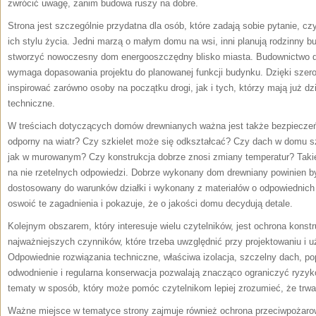
zwrócić uwagę, zanim budowa ruszy na dobre.
Strona jest szczególnie przydatna dla osób, które zadają sobie pytanie, c
ich stylu życia. Jedni marzą o małym domu na wsi, inni planują rodzinny b
stworzyć nowoczesny dom energooszczędny blisko miasta. Budownictwo dr
wymaga dopasowania projektu do planowanej funkcji budynku. Dzięki sze
inspirować zarówno osoby na początku drogi, jak i tych, którzy mają już dzi
techniczne.
W treściach dotyczących domów drewnianych ważna jest także bezpieczeń
odporny na wiatr? Czy szkielet może się odkształcać? Czy dach w domu s
jak w murowanym? Czy konstrukcja dobrze znosi zmiany temperatur? Takie 
na nie rzetelnych odpowiedzi. Dobrze wykonany dom drewniany powinien b
dostosowany do warunków działki i wykonany z materiałów o odpowiednic
oswoić te zagadnienia i pokazuje, że o jakości domu decydują detale.
Kolejnym obszarem, który interesuje wielu czytelników, jest ochrona konstr
najważniejszych czynników, które trzeba uwzględnić przy projektowaniu i
Odpowiednie rozwiązania techniczne, właściwa izolacja, szczelny dach, p
odwodnienie i regularna konserwacja pozwalają znacząco ograniczyć ryzy
tematy w sposób, który może pomóc czytelnikom lepiej zrozumieć, że trwa
Ważne miejsce w tematyce strony zajmuje również ochrona przeciwpożaro