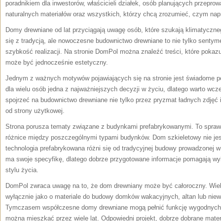
poradnikiem dla inwestorów, właścicieli działek, osób planujących przepr
naturalnych materiałów oraz wszystkich, którzy chcą zrozumieć, czym nap
Domy drewniane od lat przyciągają uwagę osób, które szukają klimatyczne
się z tradycją, ale nowoczesne budownictwo drewniane to nie tylko senty
szybkość realizacji. Na stronie DomPol można znaleźć treści, które poka
może być jednocześnie estetyczny.
Jednym z ważnych motywów pojawiających się na stronie jest świadome 
dla wielu osób jedna z najważniejszych decyzji w życiu, dlatego warto w
spojrzeć na budownictwo drewniane nie tylko przez pryzmat ładnych zdjęć 
od strony użytkowej.
Strona porusza tematy związane z budynkami prefabrykowanymi. To sprawi
różnice między poszczególnymi typami budynków. Dom szkieletowy nie je
technologia prefabrykowana różni się od tradycyjnej budowy prowadzonej w
ma swoje specyfikę, dlatego dobrze przygotowane informacje pomagają wy
stylu życia.
DomPol zwraca uwagę na to, że dom drewniany może być całoroczny. Wiel
wyłącznie jako o materiale do budowy domków wakacyjnych, altan lub niewi
Tymczasem współczesne domy drewniane mogą pełnić funkcję wygodnych 
można mieszkać przez wiele lat. Odpowiedni projekt, dobrze dobrane materi