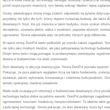
łączą w sobie tradycję, technologię, ekologię, estetykę i praktyczne rozw
przed rozpoczęciem inwestycji, tym łatwiej uniknąć błędów i lepiej zaplano
Osoby odwiedzające stronę mogą znaleźć odpowiedzi na pytania dotyczące 
przydatny nie tylko dla tych, którzy dopiero rozważają budowę, ale także dl
drewnianych. Ktoś, kto już mieszka w takim budynku, może szukać informac
dociepleniu, usuwaniu pleśni, walce z insektami, poprawie akustyki, monta
ogrzewania. Strona odpowiada więc na potrzeby różnych grup odbiorców.
W opisie strony DomPol warto podkreślić jej szeroki zakres zagadnień. Se
nie tylko jako modnym trendzie, ale jako pełnoprawnej technologii budowlan
Dzięki temu treści mogą pomagać w przełamywaniu stereotypów, wyjaśniani
drewno w budownictwie ma wiele zastosowań.
Dom drewniany to decyzja inwestycyjna. Strona DomPol pozwala spojrzeć n
Pokazuje, że poza pięknym wyglądem liczą się także fundamenty, izolacja,
instalacje, jakość wykonania, konserwacja i codzienna funkcjonalność. Dz
tematu spokojniej i bardziej świadomie.
Wiele osób szukających informacji o budownictwie drewnianym chce przed
technologia będzie dobra na polskie warunki. DomPol podejmuje zagadnieni
ogrzewaniem, kosztami, trwałością i bezpieczeństwem. To właśnie takie py
zaufa danej technologii. Strona pokazuje, że dom drewniany może być no