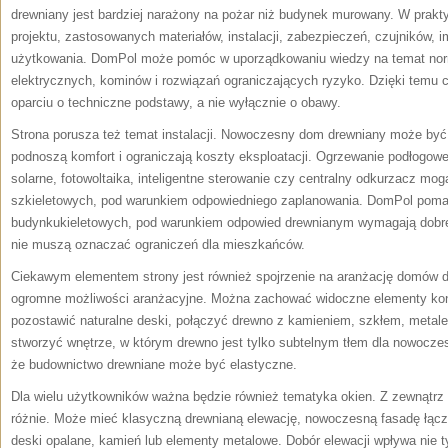
drewniany jest bardziej narażony na pożar niż budynek murowany. W prak
projektu, zastosowanych materiałów, instalacji, zabezpieczeń, czujników, 
użytkowania. DomPol może pomóc w uporządkowaniu wiedzy na temat norm,
elektrycznych, kominów i rozwiązań ograniczających ryzyko. Dzięki temu
oparciu o techniczne podstawy, a nie wyłącznie o obawy.
Strona porusza też temat instalacji. Nowoczesny dom drewniany może być
podnoszą komfort i ograniczają koszty eksploatacji. Ogrzewanie podłogowe
solarne, fotowoltaika, inteligentne sterowanie czy centralny odkurzacz m
szkieletowych, pod warunkiem odpowiedniego zaplanowania. DomPol pomag
budynkukieletowych, pod warunkiem odpowied drewnianym wymagają dobreg
nie muszą oznaczać ograniczeń dla mieszkańców.
Ciekawym elementem strony jest również spojrzenie na aranżację domów 
ogromne możliwości aranżacyjne. Można zachować widoczne elementy kon
pozostawić naturalne deski, połączyć drewno z kamieniem, szkłem, metal
stworzyć wnętrze, w którym drewno jest tylko subtelnym tłem dla nowocz
że budownictwo drewniane może być elastyczne.
Dla wielu użytkowników ważna będzie również tematyka okien. Z zewnątr
różnie. Może mieć klasyczną drewnianą elewację, nowoczesną fasadę łącząc
deski opalane, kamień lub elementy metalowe. Dobór elewacji wpływa nie ty