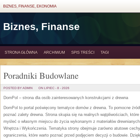
BIZNES, FINANSE, EKONOMIA
Biznes, Finanse
STRONA GŁÓWNA
ARCHIWUM
SPIS TREŚCI
TAGI
Poradniki Budowlane
POSTED BY ADMIN
ON LIPIEC - 8 - 2026
DomPol – strona dla osób zainteresowanych konstrukcjami z drewna
DomPol to portal poświęcony tematyce domów z drewna. To pomocne źródło 
poznać zalety drewna. Strona skupia się na realnych wątpliwościach, które
myśleć o własnym miejscu do życia wykonanym z materiałów drewnianyc
Wnętrza i Wykończenia. Tematyka strony obejmuje zarówno atutowe cechy
ograniczenia, które warto poznać przed podjęciem decyzji o budowie. Dz