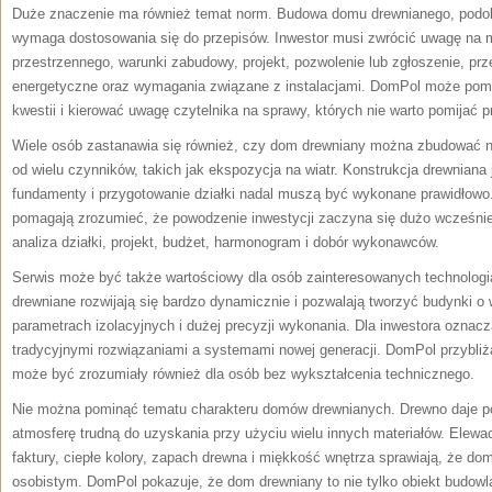
Duże znaczenie ma również temat norm. Budowa domu drewnianego, podob
wymaga dostosowania się do przepisów. Inwestor musi zwrócić uwagę na 
przestrzennego, warunki zabudowy, projekt, pozwolenie lub zgłoszenie, pr
energetyczne oraz wymagania związane z instalacjami. DomPol może po
kwestii i kierować uwagę czytelnika na sprawy, których nie warto pomijać 
Wiele osób zastanawia się również, czy dom drewniany można zbudować n
od wielu czynników, takich jak ekspozycja na wiatr. Konstrukcja drewniana 
fundamenty i przygotowanie działki nadal muszą być wykonane prawidłowo
pomagają zrozumieć, że powodzenie inwestycji zaczyna się dużo wcześnie
analiza działki, projekt, budżet, harmonogram i dobór wykonawców.
Serwis może być także wartościowy dla osób zainteresowanych technolog
drewniane rozwijają się bardzo dynamicznie i pozwalają tworzyć budynki o 
parametrach izolacyjnych i dużej precyzji wykonania. Dla inwestora oznac
tradycyjnymi rozwiązaniami a systemami nowej generacji. DomPol przybliża
może być zrozumiały również dla osób bez wykształcenia technicznego.
Nie można pominąć tematu charakteru domów drewnianych. Drewno daje poc
atmosferę trudną do uzyskania przy użyciu wielu innych materiałów. Elewac
faktury, ciepłe kolory, zapach drewna i miękkość wnętrza sprawiają, że d
osobistym. DomPol pokazuje, że dom drewniany to nie tylko obiekt budowla