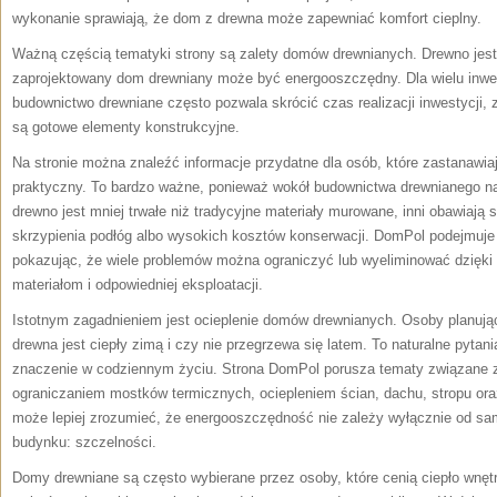
wykonanie sprawiają, że dom z drewna może zapewniać komfort cieplny.
Ważną częścią tematyki strony są zalety domów drewnianych. Drewno jes
zaprojektowany dom drewniany może być energooszczędny. Dla wielu inwe
budownictwo drewniane często pozwala skrócić czas realizacji inwestycji
są gotowe elementy konstrukcyjne.
Na stronie można znaleźć informacje przydatne dla osób, które zastanawia
praktyczny. To bardzo ważne, ponieważ wokół budownictwa drewnianego nar
drewno jest mniej trwałe niż tradycyjne materiały murowane, inni obawiają s
skrzypienia podłóg albo wysokich kosztów konserwacji. DomPol podejmuje
pokazując, że wiele problemów można ograniczyć lub wyeliminować dzięki
materiałom i odpowiedniej eksploatacji.
Istotnym zagadnieniem jest ocieplenie domów drewnianych. Osoby planują
drewna jest ciepły zimą i czy nie przegrzewa się latem. To naturalne pyta
znaczenie w codziennym życiu. Strona DomPol porusza tematy związane z
ograniczaniem mostków termicznych, ociepleniem ścian, dachu, stropu ora
może lepiej zrozumieć, że energooszczędność nie zależy wyłącznie od sa
budynku: szczelności.
Domy drewniane są często wybierane przez osoby, które cenią ciepło wnętr