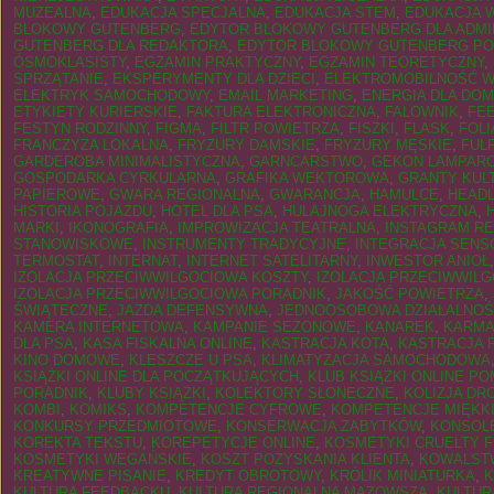
MUZEALNA
,
EDUKACJA SPECJALNA
,
EDUKACJA STEM
,
EDUKACJA 
BLOKOWY GUTENBERG
,
EDYTOR BLOKOWY GUTENBERG DLA ADMI
GUTENBERG DLA REDAKTORA
,
EDYTOR BLOKOWY GUTENBERG PO
ÓSMOKLASISTY
,
EGZAMIN PRAKTYCZNY
,
EGZAMIN TEORETYCZNY
,
SPRZĄTANIE
,
EKSPERYMENTY DLA DZIECI
,
ELEKTROMOBILNOŚĆ W
ELEKTRYK SAMOCHODOWY
,
EMAIL MARKETING
,
ENERGIA DLA DO
ETYKIETY KURIERSKIE
,
FAKTURA ELEKTRONICZNA
,
FALOWNIK
,
FEE
FESTYN RODZINNY
,
FIGMA
,
FILTR POWIETRZA
,
FISZKI
,
FLASK
,
FOLI
FRANCZYZA LOKALNA
,
FRYZURY DAMSKIE
,
FRYZURY MĘSKIE
,
FUL
GARDEROBA MINIMALISTYCZNA
,
GARNCARSTWO
,
GEKON LAMPARC
GOSPODARKA CYRKULARNA
,
GRAFIKA WEKTOROWA
,
GRANTY KUL
PAPIEROWE
,
GWARA REGIONALNA
,
GWARANCJA
,
HAMULCE
,
HEAD
HISTORIA POJAZDU
,
HOTEL DLA PSA
,
HULAJNOGA ELEKTRYCZNA
,
MARKI
,
IKONOGRAFIA
,
IMPROWIZACJA TEATRALNA
,
INSTAGRAM R
STANOWISKOWE
,
INSTRUMENTY TRADYCYJNE
,
INTEGRACJA SEN
TERMOSTAT
,
INTERNAT
,
INTERNET SATELITARNY
,
INWESTOR ANIOŁ
IZOLACJA PRZECIWWILGOCIOWA KOSZTY
,
IZOLACJA PRZECIWWIL
IZOLACJA PRZECIWWILGOCIOWA PORADNIK
,
JAKOŚĆ POWIETRZA
,
ŚWIĄTECZNE
,
JAZDA DEFENSYWNA
,
JEDNOOSOBOWA DZIAŁALNO
KAMERA INTERNETOWA
,
KAMPANIE SEZONOWE
,
KANAREK
,
KARMA
DLA PSA
,
KASA FISKALNA ONLINE
,
KASTRACJA KOTA
,
KASTRACJA 
KINO DOMOWE
,
KLESZCZE U PSA
,
KLIMATYZACJA SAMOCHODOWA
KSIĄŻKI ONLINE DLA POCZĄTKUJĄCYCH
,
KLUB KSIĄŻKI ONLINE P
PORADNIK
,
KLUBY KSIĄŻKI
,
KOLEKTORY SŁONECZNE
,
KOLIZJA D
KOMBI
,
KOMIKS
,
KOMPETENCJE CYFROWE
,
KOMPETENCJE MIĘKK
KONKURSY PRZEDMIOTOWE
,
KONSERWACJA ZABYTKÓW
,
KONSOLE
KOREKTA TEKSTU
,
KOREPETYCJE ONLINE
,
KOSMETYKI CRUELTY 
KOSMETYKI WEGAŃSKIE
,
KOSZT POZYSKANIA KLIENTA
,
KOWALST
KREATYWNE PISANIE
,
KREDYT OBROTOWY
,
KRÓLIK MINIATURKA
,
K
KULTURA FEEDBACKU
,
KULTURA REGIONALNA MAZOWSZA
,
KULTUR