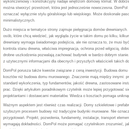
wykończeniowy i konstrukcyjny nadaje wnętrzom domowy klimat. W dobr
można stworzyć przestrzeń, która jest jednocześnie nowoczesna. DomPol 
oznaczać wyłącznie stylu góralskiego lub wiejskiego. Może doskonale pas
minimalistycznych.
Dużo miejsca w tematyce strony zajmuje pielęgnacja domów drewnianych. 
osób, które chcą wiedzieć, jak wygląda życie w takim domu po kilku, kilkun
drewniany wymaga świadomego podejścia, ale nie oznacza to, że musi być
kontrola stanu drewna, właściwa impregnacja, ochrona przed wilgocią, dobr
drobne uszkodzenia pozwalają zachować budynek w bardzo dobrym stanie. 
z użytecznymi informacjami dla obecnych i przyszłych właścicieli takich 
DomPol porusza także kwestie związane z ceną inwestycji. Budowa domu 
kosztów niż budowa domu murowanego. Znaczenie mają między innymi: proje
standard wykończenia, typ fundamentów, jakość drewna, zastosowane instal
prac. Dzięki artykułom poradnikowym czytelnik może lepiej przygotować 
projektantami i dostawcami materiałów. Wiedza o kosztach pomaga unikną
Ważnym aspektem jest również czas realizacji. Domy szkieletowe i prefab
szybszym procesem budowy niż tradycyjne budynki murowane. Nie oznacza
przygotowań. Projekt, pozwolenia, fundamenty, instalacje, transport elem
wymagają dokładności. DomPol może pomagać czytelnikom zrozumieć, jaki