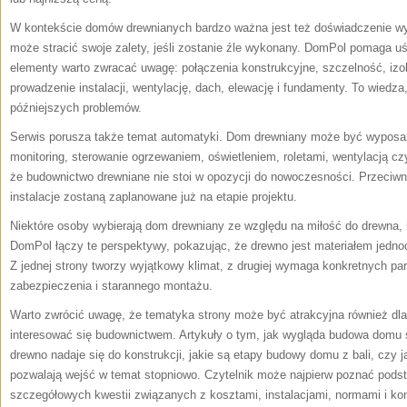
W kontekście domów drewnianych bardzo ważna jest też doświadczenie wy
może stracić swoje zalety, jeśli zostanie źle wykonany. DomPol pomaga uś
elementy warto zwracać uwagę: połączenia konstrukcyjne, szczelność, izo
prowadzenie instalacji, wentylację, dach, elewację i fundamenty. To wied
późniejszych problemów.
Serwis porusza także temat automatyki. Dom drewniany może być wyposa
monitoring, sterowanie ogrzewaniem, oświetleniem, roletami, wentylacją 
że budownictwo drewniane nie stoi w opozycji do nowoczesności. Przeciwnie
instalacje zostaną zaplanowane już na etapie projektu.
Niektóre osoby wybierają dom drewniany ze względu na miłość do drewna, i
DomPol łączy te perspektywy, pokazując, że drewno jest materiałem jedn
Z jednej strony tworzy wyjątkowy klimat, z drugiej wymaga konkretnych p
zabezpieczenia i starannego montażu.
Warto zwrócić uwagę, że tematyka strony może być atrakcyjna również dla
interesować się budownictwem. Artykuły o tym, jak wygląda budowa domu s
drewno nadaje się do konstrukcji, jakie są etapy budowy domu z bali, czy 
pozwalają wejść w temat stopniowo. Czytelnik może najpierw poznać podsta
szczegółowych kwestii związanych z kosztami, instalacjami, normami i ko