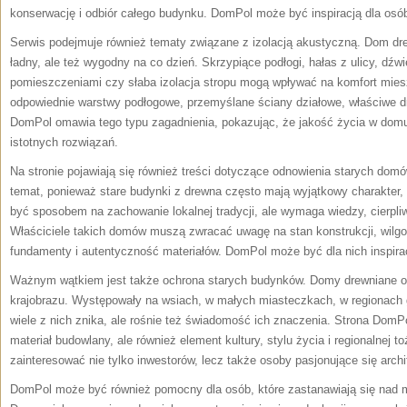
konserwację i odbiór całego budynku. DomPol może być inspiracją dla osób
Serwis podejmuje również tematy związane z izolacją akustyczną. Dom drew
ładny, ale też wygodny na co dzień. Skrzypiące podłogi, hałas z ulicy, dź
pomieszczeniami czy słaba izolacja stropu mogą wpływać na komfort mie
odpowiednie warstwy podłogowe, przemyślane ściany działowe, właściwe drz
DomPol omawia tego typu zagadnienia, pokazując, że jakość życia w domu 
istotnych rozwiązań.
Na stronie pojawiają się również treści dotyczące odnowienia starych dom
temat, ponieważ stare budynki z drewna często mają wyjątkowy charakter, h
być sposobem na zachowanie lokalnej tradycji, ale wymaga wiedzy, cierpli
Właściciele takich domów muszą zwracać uwagę na stan konstrukcji, wilgoć,
fundamenty i autentyczność materiałów. DomPol może być dla nich inspira
Ważnym wątkiem jest także ochrona starych budynków. Domy drewniane o
krajobrazu. Występowały na wsiach, w małych miasteczkach, w regionach gó
wiele z nich znika, ale rośnie też świadomość ich znaczenia. Strona DomPo
materiał budowlany, ale również element kultury, stylu życia i regionalnej
zainteresować nie tylko inwestorów, lecz także osoby pasjonujące się archit
DomPol może być również pomocny dla osób, które zastanawiają się nad