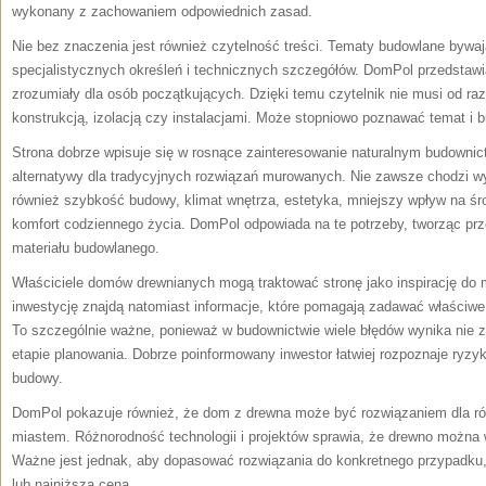
wykonany z zachowaniem odpowiednich zasad.
Nie bez znaczenia jest również czytelność treści. Tematy budowlane bywa
specjalistycznych określeń i technicznych szczegółów. DomPol przedstawi
zrozumiały dla osób początkujących. Dzięki temu czytelnik nie musi od r
konstrukcją, izolacją czy instalacjami. Może stopniowo poznawać temat i
Strona dobrze wpisuje się w rosnące zainteresowanie naturalnym budowni
alternatywy dla tradycyjnych rozwiązań murowanych. Nie zawsze chodzi w
również szybkość budowy, klimat wnętrza, estetyka, mniejszy wpływ na śro
komfort codziennego życia. DomPol odpowiada na te potrzeby, tworząc prze
materiału budowlanego.
Właściciele domów drewnianych mogą traktować stronę jako inspirację do 
inwestycję znajdą natomiast informacje, które pomagają zadawać właściw
To szczególnie ważne, ponieważ w budownictwie wiele błędów wynika nie z 
etapie planowania. Dobrze poinformowany inwestor łatwiej rozpoznaje ryzyka
budowy.
DomPol pokazuje również, że dom z drewna może być rozwiązaniem dla r
miastem. Różnorodność technologii i projektów sprawia, że drewno można
Ważne jest jednak, aby dopasować rozwiązania do konkretnego przypadku,
lub najniższą ceną.