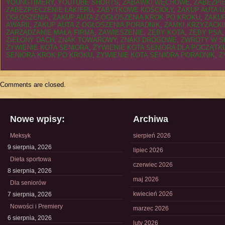
YOUNGTIMERY
,
YOUTUBE SHORTS
,
ZABAWKI WĘCHOWE
,
ZABEZPI
ZABEZPIECZENIE LAKIERU
,
ZABYTKOWE KOŚCIOŁY
,
ZAKUP AUTA 
OGŁOSZENIA
,
ZAKUP AUTA Z OGŁOSZENIA KROK PO KROKU
,
ZAKUP
AWARII
,
ZAKUP AUTA Z OGŁOSZENIA PORADNIK
,
ZAMKI KRZYŻACKI
ZARZĄDZANIE MAŁĄ FIRMĄ
,
ZAWIESZENIE
,
ZĘBY KOTA
,
ZĘBY PSA
ZIELONY DACH
,
ZNAK TOWAROWY
,
ZNAKI DROGOWE
,
ZWROTY W S
ŻYWIENIE KOTA SENIORA
,
ŻYWIENIE KOTA SENIORA DLA POCZĄT
SENIORA KROK PO KROKU
,
ŻYWIENIE KOTA SENIORA PORADNIK
,
Ż
Comments are closed.
Nowe wpisy:
Archiwa
Meksyk
sierpień 2026
9 sierpnia, 2026
lipiec 2026
Dieta sportowa
czerwiec 2026
8 sierpnia, 2026
maj 2026
Dla seniorów
kwiecień 2026
7 sierpnia, 2026
Nowości i Premiery
marzec 2026
6 sierpnia, 2026
luty 2026