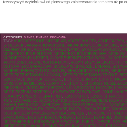
towarzyszyć czytelnikowi od pierwszego zainteresowania tematem aż po c
CATEGORIES:
BIZNES, FINANSE, EKONOMIA
TAGI:
ADHD W SZKOLE
,
ADOBE XD
,
ADOPCJA KOTA
,
ADOPCJA PSA
,
STUDENCKI
,
AKWARIUM MORSKIE
,
AKWARIUM SŁODKOWODNE
,
AK
ALERGIA U PSA
,
ALLEGRO
,
AMAZON
,
ANALIZA KOLORYSTYCZNA
,
AN
ARCHITEKTURA BIBLIOTEK
,
ARCHITEKTURA DREWNIANA
,
ARCHIWA 
AUDIOBOOKI DLA DZIECI
,
AUDYT ENERGETYCZNY DOMU
,
AUDYT S
AUDYT ZUŻYCIA ENERGII DLA DOMU
,
AUDYT ZUŻYCIA ENERGII POR
AUTOMATYKA GARAŻOWA
,
BACKUP W CHMURZE
,
BADANIE SATYSF
BARBER
,
BEHAWIORYSTA KOTÓW
,
BEHAWIORYSTA PSÓW
,
BENEFI
BEZPIECZEŃSTWO HULAJNOGI
,
BEZPIECZEŃSTWO W SZKOLE
,
BEZ
SZKOLNA
,
BIBLIOTEKI LOKALNE
,
BOTOKS
,
BUNKRY
,
BUTY SKÓRZA
CARSHARING MIEJSKI
,
CERAMIDY
,
CHOMIK
,
CHOROBY ODKLESZC
PIECZENIA
,
CIASTA BEZ PIECZENIA DLA POCZĄTKUJĄCYCH
,
CIAST
BEZ PIECZENIA PRZEPISY
,
CMENTARZE ZABYTKOWE
,
COMPLIANCE
LOKALNY
,
CYBERHIGIENA FIRMY
,
CZUJNIKI IOT
,
CZUJNIKI JAKOŚCI
PSA
,
CZYTANIE DZIECIOM
,
CZYTANIE ZE ZROZUMIENIEM
,
DEBATA 
ZADAŃ
,
DEPILACJA LASEROWA
,
DESIGN SYSTEM
,
DETAILING WNĘ
KOMPUTEROWA AUTA
,
DIETA BARF
,
DIGITALIZACJA ZDJĘĆ
,
DJANGO
KULTURY
,
DOM TYMCZASOWY DLA ZWIERZĄT
,
DOMOWE RYTUAŁY P
ZAWODOWE
,
DOSTĘPNOŚĆ CYFROWA
,
DOTACJE DLA FIRM
,
DOŻYN
DROPSHIPPING
,
DRUKOWANIE ŻYWICZNE
,
DUE DILIGENCE
,
DYSLE
NIEREJESTROWANA
,
E-FAKTURY
,
EDUKACJA LICEALNA
,
EDUKACJA