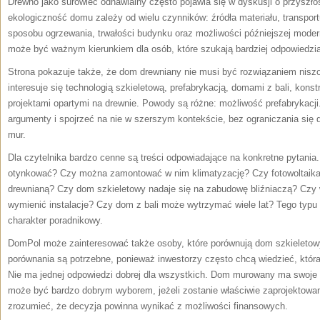
Drewno jako surowiec odnawialny często pojawia się w dyskusji o przyszł
ekologiczność domu zależy od wielu czynników: źródła materiału, transportu, 
sposobu ogrzewania, trwałości budynku oraz możliwości późniejszej moder
może być ważnym kierunkiem dla osób, które szukają bardziej odpowiedzi
Strona pokazuje także, że dom drewniany nie musi być rozwiązaniem nisz
interesuje się technologią szkieletową, prefabrykacją, domami z bali, kon
projektami opartymi na drewnie. Powody są różne: możliwość prefabrykac
argumenty i spojrzeć na nie w szerszym kontekście, bez ograniczania się 
mur.
Dla czytelnika bardzo cenne są treści odpowiadające na konkretne pytani
otynkować? Czy można zamontować w nim klimatyzację? Czy fotowoltaika 
drewnianą? Czy dom szkieletowy nadaje się na zabudowę bliźniaczą? Czy
wymienić instalacje? Czy dom z bali może wytrzymać wiele lat? Tego typu 
charakter poradnikowy.
DomPol może zainteresować także osoby, które porównują dom szkielet
porównania są potrzebne, ponieważ inwestorzy często chcą wiedzieć, która 
Nie ma jednej odpowiedzi dobrej dla wszystkich. Dom murowany ma swoje 
może być bardzo dobrym wyborem, jeżeli zostanie właściwie zaprojektowa
zrozumieć, że decyzja powinna wynikać z możliwości finansowych.