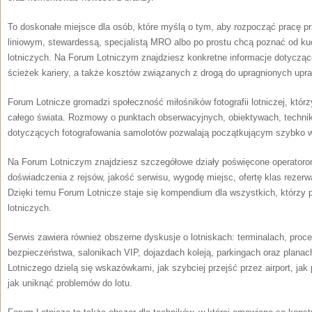
To doskonałe miejsce dla osób, które myślą o tym, aby rozpocząć pracę p
liniowym, stewardessą, specjalistą MRO albo po prostu chcą poznać od ku
lotniczych. Na Forum Lotniczym znajdziesz konkretne informacje dotycz
ścieżek kariery, a także kosztów związanych z drogą do upragnionych upr
Forum Lotnicze gromadzi społeczność miłośników fotografii lotniczej, którzy
całego świata. Rozmowy o punktach obserwacyjnych, obiektywach, techni
dotyczących fotografowania samolotów pozwalają początkującym szybko wejś
Na Forum Lotniczym znajdziesz szczegółowe działy poświęcone operatoro
doświadczenia z rejsów, jakość serwisu, wygodę miejsc, ofertę klas rezer
Dzięki temu Forum Lotnicze staje się kompendium dla wszystkich, którzy p
lotniczych.
Serwis zawiera również obszerne dyskusje o lotniskach: terminalach, proce
bezpieczeństwa, salonikach VIP, dojazdach koleją, parkingach oraz plan
Lotniczego dzielą się wskazówkami, jak szybciej przejść przez airport, ja
jak uniknąć problemów do lotu.