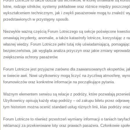
Forum Lotnicze to także obszar dla techników, w której omawiane są konst
lotne, rodzaje silników, systemy pokładowe oraz różnice między poszcze
wykształceniem technicznym, jak i zwykli pasażerowie mogą tu znaleźć wy
przedstawionych w przystępny sposób.
Niezwykle ważną częścią Forum Lotniczego są sekcje poświęcone kwesti
omawiają incydenty, anomalie, a także katastrofy lotnicze, korzystając z rap
własnej wiedzy. Forum Lotnicze pełni tutaj rolę uświadamiającą, pomagając 
bezpieczeństwa, jak wygląda analiza przyczyn oraz jakie zmiany wprowad
zwiększenia ochrony pasażerów.
Forum Lotnicze jest przyjazne zarówno dla zaawansowanych ekspertów, jak 
w świecie awii. Nowi użytkownicy mogą liczyć na życzliwą atmosferę, wy
forumowiczów oraz konkretne informacje na początkujące pytania.
Ważnym elementem serwisu są relacje z podróży, które pozwalają przenieś
Użytkownicy opisują każdy etap podróży – od zakupu biletu przez odprawę, 
tym historiom można ocenić standard usług różnych linii, klas podróży ora
Forum Lotnicze to również przestrzeń wymiany informacji o taniach taryfac
reklamacji za przekierowane loty oraz prawach pasażera. Członkowie spo