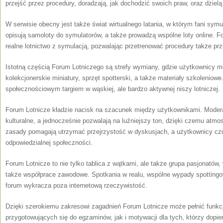
przejść przez procedury, doradzają, jak dochodzić swoich praw, oraz dziel
W serwisie obecny jest także świat wirtualnego latania, w którym fani symul
opisują samoloty do symulatorów, a także prowadzą wspólne loty online. F
realne lotnictwo z symulacją, pozwalając przetrenować procedury także p
Istotną częścią Forum Lotniczego są strefy wymiany, gdzie użytkownicy mo
kolekcjonerskie miniatury, sprzęt spotterski, a także materiały szkoleniowe
społecznościowym targiem w wąskiej, ale bardzo aktywnej niszy lotniczej.
Forum Lotnicze kładzie nacisk na szacunek między użytkownikami. Moderat
kulturalne, a jednocześnie pozwalają na luźniejszy ton, dzięki czemu atmo
zasady pomagają utrzymać przejrzystość w dyskusjach, a użytkownicy czuj
odpowiedzialnej społeczności.
Forum Lotnicze to nie tylko tablica z wątkami, ale także grupa pasjonatów
także współprace zawodowe. Spotkania w realu, wspólne wypady spottingow
forum wykracza poza internetową rzeczywistość.
Dzięki szerokiemu zakresowi zagadnień Forum Lotnicze może pełnić funkc
przygotowujących się do egzaminów, jak i motywacji dla tych, którzy dopier