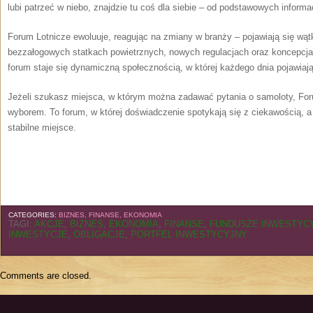
lubi patrzeć w niebo, znajdzie tu coś dla siebie – od podstawowych inform
Forum Lotnicze ewoluuje, reagując na zmiany w branży – pojawiają się wąt
bezzałogowych statkach powietrznych, nowych regulacjach oraz koncepcja
forum staje się dynamiczną społecznością, w której każdego dnia pojawiają
Jeżeli szukasz miejsca, w którym można zadawać pytania o samoloty, For
wyborem. To forum, w której doświadczenie spotykają się z ciekawością, a
stabilne miejsce.
CATEGORIES:
BIZNES, FINANSE, EKONOMIA
TAGI:
AKCJE
,
BIZNES
,
EKONOMIA
,
FINANSE
,
FUNDUSZE INWESTYC
INWESTYCJE
,
OBLIGACJE
,
PORTFEL INWESTYCYJNY
Comments are closed.