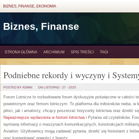
BIZNES, FINANSE, EKONOMIA
Biznes, Finanse
STRONA GŁÓWNA
ARCHIWUM
SPIS TREŚCI
TAGI
Podniebne rekordy i wyczyny i System
POSTED BY ADMIN
ON LISTOPAD - 27 - 2025
Forum Lotnicze to rozbudowane forum dyskusyjne poświęcone w całości tem
powietrznym oraz firmom lotniczym. To platforma dla miłośników nieba, w
piloci, jak i amatorzy, chcący poszerzać horyzonty lotnictwa oraz dzielić 
Najważniejsze wydarzenia w historii lotnictwa
i Pytania od czytelników. Fo
wymianę informacji o maszynach komunikacyjnych, konstrukcjach militarnyc
Aviation. Użytkownicy mogą zadawać pytania, dzielić się historiami z lotó
oraz komentować nowości z branży.