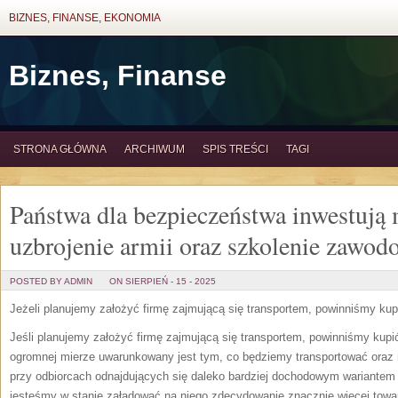
BIZNES, FINANSE, EKONOMIA
Biznes, Finanse
STRONA GŁÓWNA
ARCHIWUM
SPIS TREŚCI
TAGI
Państwa dla bezpieczeństwa inwestują 
uzbrojenie armii oraz szkolenie zawod
POSTED BY ADMIN
ON SIERPIEŃ - 15 - 2025
Jeżeli planujemy założyć firmę zajmującą się transportem, powinniśmy k
Jeśli planujemy założyć firmę zajmującą się transportem, powinniśmy kup
ogromnej mierze uwarunkowany jest tym, co będziemy transportować oraz 
przy odbiorcach odnajdujących się daleko bardziej dochodowym wariantem j
jesteśmy w stanie załadować na niego zdecydowanie znacznie więcej towar