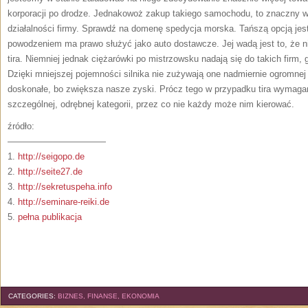
korporacji po drodze. Jednakowoż zakup takiego samochodu, to znaczny 
działalności firmy. Sprawdź na domenę spedycja morska. Tańszą opcją jest
powodzeniem ma prawo służyć jako auto dostawcze. Jej wadą jest to, że ni
tira. Niemniej jednak ciężarówki po mistrzowsku nadają się do takich firm
Dzięki mniejszej pojemności silnika nie zużywają one nadmiernie ogromnej il
doskonałe, bo zwiększa nasze zyski. Prócz tego w przypadku tira wymagan
szczególnej, odrębnej kategorii, przez co nie każdy może nim kierować.
źródło:
———————————
1.
http://seigopo.de
2.
http://seite27.de
3.
http://sekretuspeha.info
4.
http://seminare-reiki.de
5.
pełna publikacja
CATEGORIES:
BIZNES, FINANSE, EKONOMIA