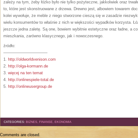
zależy na tym, żeby łóżko było nie tylko pożyteczne, jakkolwiek oraz trw
to, które jest skonstruowane z drzewa. Drewno jest, albowiem towarem doce
kolei wywołuje, że meble z niego stworzone cieszą się w zasadzie niezw
wielu konsumentów to właśnie z nich w większości wypadków korzysta. Łó
jeszcze jedna zaletę. Są one, bowiem wybitnie estetyczne oraz ładne, a c
mieszkania, zarówno klasycznego, jak i nowoczesnego.
źródło:
———————————
1.
http://oldworldvenison.com
2.
http://olga-kormann.de
3.
więcej na ten temat
4.
http://onlinespiele-total.de
5.
http://onlineusergroup.de
CATEGORIES:
BIZNES, FINANSE, EKONOMIA
Comments are closed.