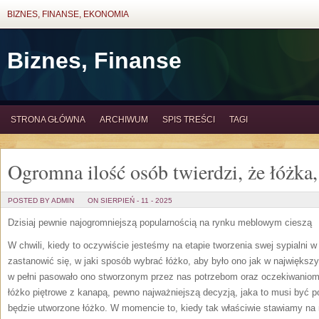
BIZNES, FINANSE, EKONOMIA
Biznes, Finanse
STRONA GŁÓWNA
ARCHIWUM
SPIS TREŚCI
TAGI
Ogromna ilość osób twierdzi, że łóżka,
POSTED BY ADMIN
ON SIERPIEŃ - 11 - 2025
Dzisiaj pewnie najogromniejszą popularnością na rynku meblowym cieszą
W chwili, kiedy to oczywiście jesteśmy na etapie tworzenia swej sypialni 
zastanowić się, w jaki sposób wybrać łóżko, aby było ono jak w największ
w pełni pasowało ono stworzonym przez nas potrzebom oraz oczekiwaniom.
łóżko piętrowe z kanapą, pewno najważniejszą decyzją, jaka to musi być pod
będzie utworzone łóżko. W momencie to, kiedy tak właściwie stawiamy na