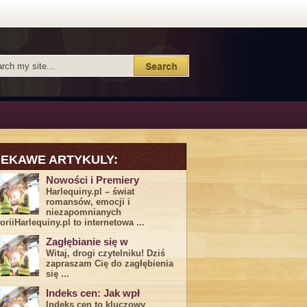
IEKAWE ARTYKULY:
Nowości i Premiery
Harlequiny.pl – świat
romansów, emocji i
niezapomnianych
toriiHarlequiny.pl to internetowa ...
Zagłębianie się w
Witaj, drogi ⁤czytelniku! Dziś
zapraszam Cię do‍ zagłębienia
‍się⁢ ...
Indeks cen: Jak wpł
Indeks cen to kluczowy