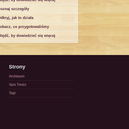
oznaj szczegóły
dkryj, jak to działa
obacz, co przygotowaliśmy
ejdź, by dowiedzieć się więcej
Strony
Archiwum
Spis Treści
Tagi
a
)