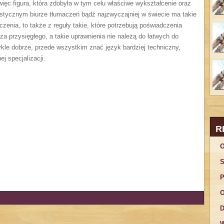
ięc figura, która zdobyła w tym celu właściwe wykształcenie oraz
listycznym biurze tłumaczeń bądź najzwyczajniej w świecie ma takie
czenia, to także z reguły takie, które potrzebują poświadczenia
za przysięgłego, a takie uprawnienia nie należą do łatwych do
kle dobrze, przede wszystkim znać język bardziej techniczny,
ej specjalizacji.
R
O
S
P
O
D
W