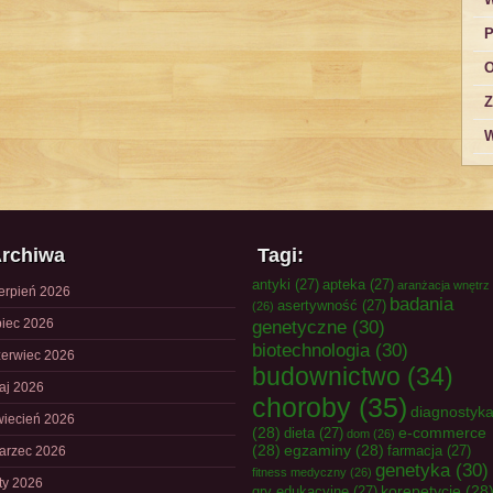
P
O
Z
W
rchiwa
Tagi:
antyki
(27)
apteka
(27)
aranżacja wnętrz
ierpień 2026
badania
asertywność
(27)
(26)
piec 2026
genetyczne
(30)
biotechnologia
(30)
zerwiec 2026
budownictwo
(34)
aj 2026
choroby
(35)
diagnostyk
wiecień 2026
(28)
e-commerce
dieta
(27)
dom
(26)
(28)
egzaminy
(28)
farmacja
(27)
arzec 2026
genetyka
(30)
fitness medyczny
(26)
uty 2026
korepetycje
(28
gry edukacyjne
(27)