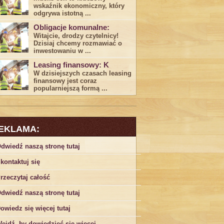
wskaźnik ekonomiczny, który
odgrywa ​istotną ...
Obligacje komunalne:
Witajcie, drodzy czytelnicy!
Dzisiaj chcemy rozmawiać o
inwestowaniu w ...
Leasing finansowy: K
W dzisiejszych czasach leasing ​
finansowy jest ⁢coraz
popularniejszą formą ...
EKLAMA:
dwiedź naszą stronę tutaj
kontaktuj się
rzeczytaj całość
dwiedź naszą stronę tutaj
owiedz się więcej tutaj
ejdź, by dowiedzieć się więcej