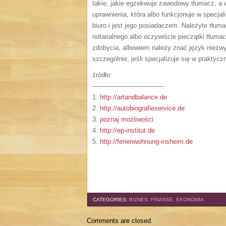
takie, jakie egzekwuje zawodowy tłumacz, a w
uprawnienia, która albo funkcjonuje w specja
biuro i jest jego posiadaczem. Należyte tłuma
notarialnego albo oczywiście pieczątki tłumac
zdobycia, albowiem należy znać język niezwy
szczególnie, jeśli specjalizuje się w praktyczn
źródło:
———————————
1.
http://artandbalance.de
2.
http://autobiografieservice.de
3.
poznaj możliwości
4.
http://ep-institut.de
5.
http://ferienwohnung-insheim.de
CATEGORIES:
BIZNES, FINANSE, EKONOMIA
Comments are closed.