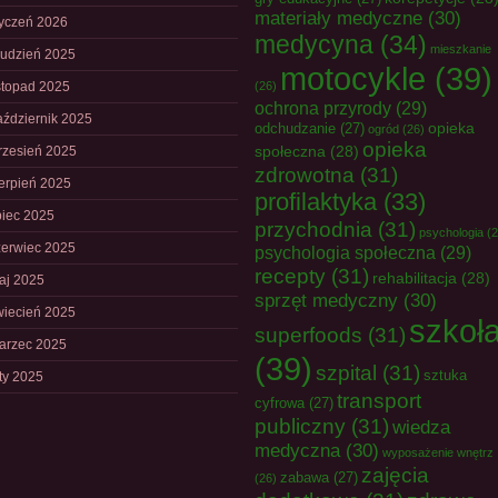
materiały medyczne
(30)
tyczeń 2026
medycyna
(34)
mieszkanie
rudzień 2025
motocykle
(39)
istopad 2025
(26)
ochrona przyrody
(29)
aździernik 2025
opieka
odchudzanie
(27)
ogród
(26)
opieka
społeczna
(28)
rzesień 2025
zdrowotna
(31)
ierpień 2025
profilaktyka
(33)
piec 2025
przychodnia
(31)
psychologia
(2
zerwiec 2025
psychologia społeczna
(29)
recepty
(31)
rehabilitacja
(28)
aj 2025
sprzęt medyczny
(30)
wiecień 2025
szkoł
superfoods
(31)
arzec 2025
(39)
szpital
(31)
sztuka
uty 2025
transport
cyfrowa
(27)
publiczny
(31)
wiedza
medyczna
(30)
wyposażenie wnętrz
zajęcia
zabawa
(27)
(26)