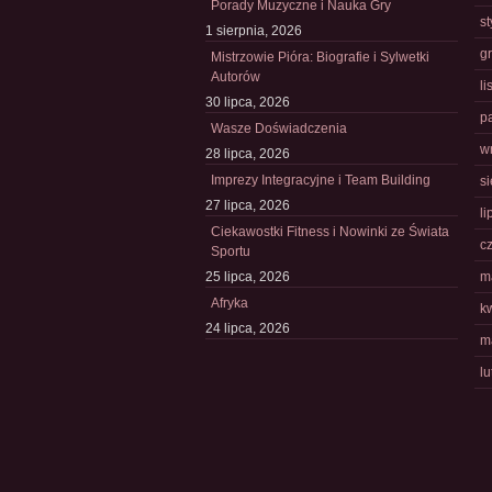
Porady Muzyczne i Nauka Gry
s
1 sierpnia, 2026
g
Mistrzowie Pióra: Biografie i Sylwetki
Autorów
l
30 lipca, 2026
p
Wasze Doświadczenia
w
28 lipca, 2026
Imprezy Integracyjne i Team Building
s
27 lipca, 2026
li
Ciekawostki Fitness i Nowinki ze Świata
c
Sportu
25 lipca, 2026
m
Afryka
k
24 lipca, 2026
m
l