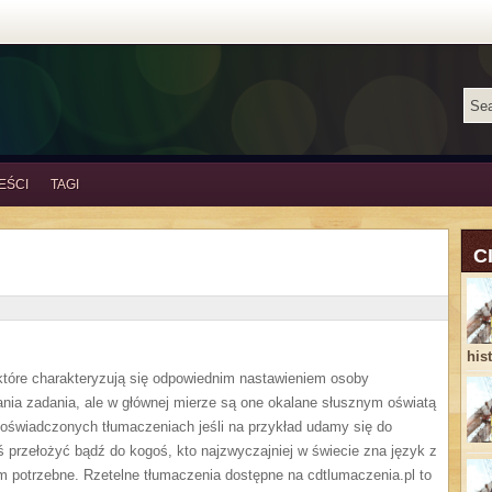
EŚCI
TAGI
C
his
, które charakteryzują się odpowiednim nastawieniem osoby
nia zadania, ale w głównej mierze są one okalane słusznym oświatą
doświadczonych tłumaczeniach jeśli na przykład udamy się do
 przełożyć bądź do kogoś, kto najzwyczajniej w świecie zna język z
am potrzebne. Rzetelne tłumaczenia dostępne na cdtlumaczenia.pl to