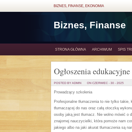
BIZNES, FINANSE, EKONOMIA
Biznes, Finanse
STRONA GŁÓWNA
ARCHIWUM
SPIS TR
Ogłoszenia edukacyjne
POSTED BY ADMIN
ON CZERWIEC - 30 - 2025
Prowadzący szkolenia
Profesjonalne tłumaczenia to nie tylko takie
tłumaczącej do nas oraz całą otoczką wykona
osoby jaką jest tłumacz. Nie wolno mówić o 
znajomej nauczycielki, która pomoże nam coś
jakiego albo na jaki akurat tłumaczenia są n