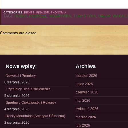
CATEGORIES:
BIZNES, FINANSE, EKONOMIA
TAGI:
HOBBY
,
PODRÓŻE
,
ROZRYWKA
,
TURYSTYKA
,
URLOP
,
WAKAC
Comments are closed.
Nowe wpisy:
Archiwa
Nowości i Premiery
sierpień 2026
6 sierpnia, 2026
lipiec 2026
Czytelnicy Dzielą się Wiedzą
czerwiec 2026
5 sierpnia, 2026
maj 2026
Sportowe Ciekawostki i Rekordy
kwiecień 2026
4 sierpnia, 2026
Rocky Mountains (Ameryka Północna)
marzec 2026
2 sierpnia, 2026
luty 2026