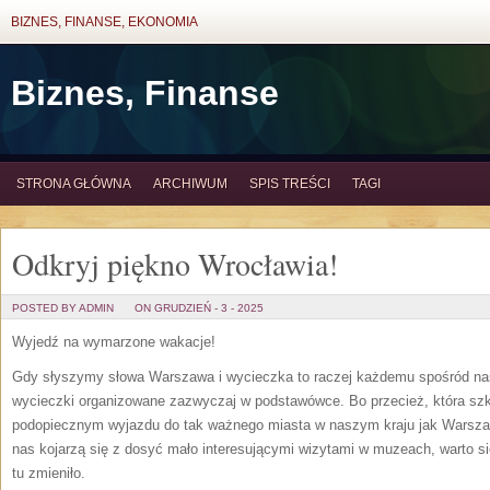
BIZNES, FINANSE, EKONOMIA
Biznes, Finanse
STRONA GŁÓWNA
ARCHIWUM
SPIS TREŚCI
TAGI
Odkryj piękno Wrocławia!
POSTED BY ADMIN
ON GRUDZIEŃ - 3 - 2025
Wyjedź na wymarzone wakacje!
Gdy słyszymy słowa Warszawa i wycieczka to raczej każdemu spośród na
wycieczki organizowane zazwyczaj w podstawówce. Bo przecież, która szk
podopiecznym wyjazdu do tak ważnego miasta w naszym kraju jak Warsza
nas kojarzą się z dosyć mało interesującymi wizytami w muzeach, warto si
tu zmieniło.