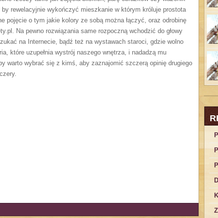
y by rewelacyjnie wykończyć mieszkanie w którym króluje prostota
 pojęcie o tym jakie kolory ze sobą można łączyć, oraz odrobinę
ety.pl. Na pewno rozwiązania same rozpoczną wchodzić do głowy
ukać na Internecie, bądź też na wystawach staroci, gdzie wolno
ria, które uzupełnia wystrój naszego wnętrza, i nadadzą mu
upy warto wybrać się z kimś, aby zaznajomić szczerą opinię drugiego
czery.
R
P
P
P
D
K
Z