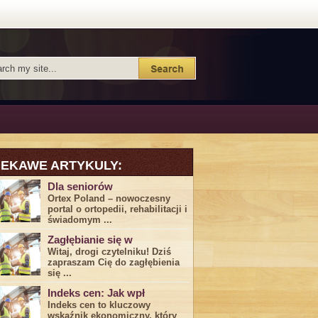
IEKAWE ARTYKULY:
Dla seniorów
Ortex Poland – nowoczesny
portal o ortopedii, rehabilitacji i
świadomym ...
Zagłębianie się w
Witaj, drogi ⁤czytelniku! Dziś
zapraszam Cię do‍ zagłębienia
‍się⁢ ...
Indeks cen: Jak wpł
Indeks cen to kluczowy
wskaźnik ekonomiczny, który