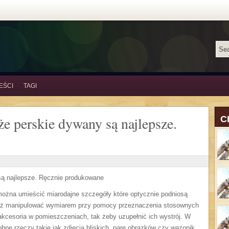
EŚCI
TAGI
 że perskie dywany są najlepsze.
C
 są najlepsze. Ręcznie produkowane
ożna umieścić miarodajne szczegóły które optycznie podniosą
też manipulować wymiarem przy pomocy przeznaczenia stosownych
 akcesoria w pomieszczeniach, tak żeby uzupełnić ich wystrój. W
bne rzeczy takie jak zdjęcia bliskich, parę obrazków czy wazonik