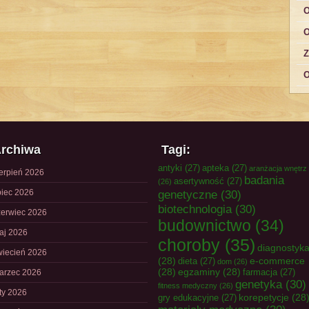
O
O
Z
O
rchiwa
Tagi:
antyki
(27)
apteka
(27)
aranżacja wnętrz
ierpień 2026
badania
asertywność
(27)
(26)
piec 2026
genetyczne
(30)
biotechnologia
(30)
zerwiec 2026
budownictwo
(34)
aj 2026
choroby
(35)
diagnostyk
wiecień 2026
(28)
e-commerce
dieta
(27)
dom
(26)
(28)
egzaminy
(28)
farmacja
(27)
arzec 2026
genetyka
(30)
fitness medyczny
(26)
uty 2026
korepetycje
(28
gry edukacyjne
(27)