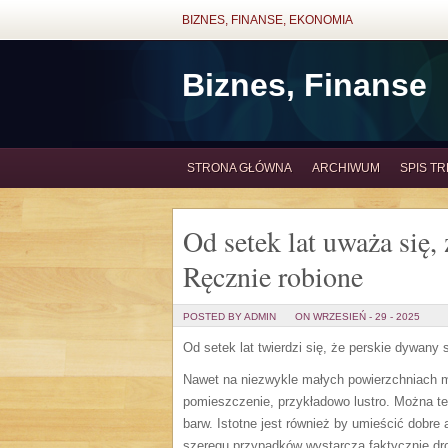
BIZNES, FINANSE, EKONOMIA
Biznes, Finanse
STRONA GŁÓWNA
ARCHIWUM
SPIS TR
Od setek lat uważa się,
Ręcznie robione
POSTED BY ADMIN
ON WRZESIEŃ - 29 - 2025
Od setek lat twierdzi się, że perskie dywany
Nawet na niezwykle małych powierzchniach m
pomieszczenie, przykładowo lustro. Można 
barw. Istotne jest również by umieścić dobre
szeregu przypadków wystarczą faktycznie dro