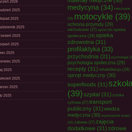
materiały medyczne
(30)
tyczeń 2026
medycyna
(34)
mieszkanie
rudzień 2025
motocykle
(39)
istopad 2025
(26)
ochrona przyrody
(29)
aździernik 2025
opieka
odchudzanie
(27)
ogród
(26)
opieka
społeczna
(28)
rzesień 2025
zdrowotna
(31)
ierpień 2025
profilaktyka
(33)
piec 2025
przychodnia
(31)
psychologia
(2
zerwiec 2025
psychologia społeczna
(29)
recepty
(31)
rehabilitacja
(28)
aj 2025
sprzęt medyczny
(30)
wiecień 2025
szkoł
superfoods
(31)
arzec 2025
(39)
szpital
(31)
sztuka
uty 2025
transport
cyfrowa
(27)
publiczny
(31)
wiedza
medyczna
(30)
wyposażenie wnętrz
zajęcia
zabawa
(27)
(26)
dodatkowe
(31)
zdrowe