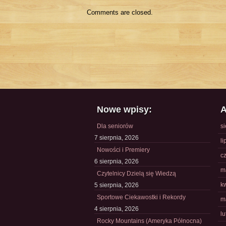
Comments are closed.
Nowe wpisy:
A
Dla seniorów
s
7 sierpnia, 2026
li
Nowości i Premiery
c
6 sierpnia, 2026
m
Czytelnicy Dzielą się Wiedzą
k
5 sierpnia, 2026
Sportowe Ciekawostki i Rekordy
m
4 sierpnia, 2026
l
Rocky Mountains (Ameryka Północna)