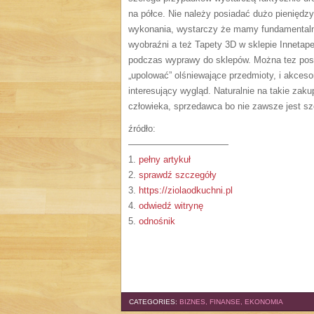
na półce. Nie należy posiadać dużo pieniędz
wykonania, wystarczy że mamy fundamentalne
wyobraźni a też Tapety 3D w sklepie Innetap
podczas wyprawy do sklepów. Można tez posz
„upolować” olśniewające przedmioty, i akceso
interesujący wygląd. Naturalnie na takie zak
człowieka, sprzedawca bo nie zawsze jest sz
źródło:
———————————
1.
pełny artykuł
2.
sprawdź szczegóły
3.
https://ziolaodkuchni.pl
4.
odwiedź witrynę
5.
odnośnik
CATEGORIES:
BIZNES, FINANSE, EKONOMIA