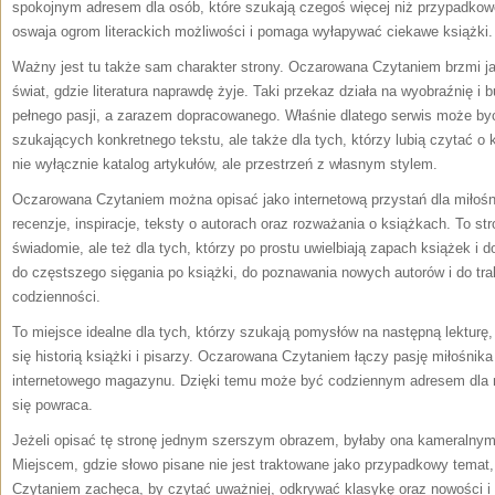
spokojnym adresem dla osób, które szukają czegoś więcej niż przypadkowe
oswaja ogrom literackich możliwości i pomaga wyłapywać ciekawe książki.
Ważny jest tu także sam charakter strony. Oczarowana Czytaniem brzmi ja
świat, gdzie literatura naprawdę żyje. Taki przekaz działa na wyobraźnię i
pełnego pasji, a zarazem dopracowanego. Właśnie dlatego serwis może być 
szukających konkretnego tekstu, ale także dla tych, którzy lubią czytać o
nie wyłącznie katalog artykułów, ale przestrzeń z własnym stylem.
Oczarowana Czytaniem można opisać jako internetową przystań dla miłośn
recenzje, inspiracje, teksty o autorach oraz rozważania o książkach. To str
świadomie, ale też dla tych, którzy po prostu uwielbiają zapach książek 
do częstszego sięgania po książki, do poznawania nowych autorów i do tra
codzienności.
To miejsce idealne dla tych, którzy szukają pomysłów na następną lekturę, 
się historią książki i pisarzy. Oczarowana Czytaniem łączy pasję miłośnika l
internetowego magazynu. Dzięki temu może być codziennym adresem dla m
się powraca.
Jeżeli opisać tę stronę jednym szerszym obrazem, byłaby ona kameralnym
Miejscem, gdzie słowo pisane nie jest traktowane jako przypadkowy temat
Czytaniem zachęca, by czytać uważniej, odkrywać klasykę oraz nowości i p