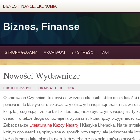
BIZNES, FINANSE, EKONOMIA
Biznes, Finanse
STRONA GŁÓWNA
ARCHIWUM
SPIS TREŚCI
TAGI
Nowości Wydawnicze
POSTED BY ADMIN
ON MARZEC - 30 - 2026
Oczarowana Czytaniem to serwis stworzone dla osób, które cenią książki i
ponownie do klasyki oraz szukać czytelniczych inspiracji. Sama nazwa str
książką, sugerując, że kontakt z literaturą może być czymś więcej niż ty
czasu. To także droga do rozwijania wyobraźni, która łączy przyjemność c
Zobacz także
Literatura na Każdy Nastrój
i Klasyka Literacka. Na tej stroni
którym opowieści są opisywane w sposób przystępny, ale jednocześnie i
być odbierana jako blog dla tych, którzy chętnie poznają zarówno nowości 