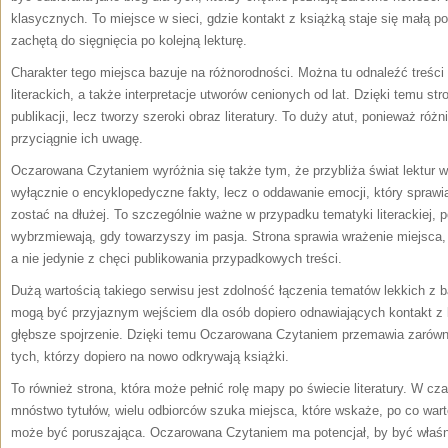
klasycznych. To miejsce w sieci, gdzie kontakt z książką staje się małą 
zachętą do sięgnięcia po kolejną lekturę.
Charakter tego miejsca bazuje na różnorodności. Można tu odnaleźć treści
literackich, a także interpretacje utworów cenionych od lat. Dzięki temu st
publikacji, lecz tworzy szeroki obraz literatury. To duży atut, ponieważ róż
przyciągnie ich uwagę.
Oczarowana Czytaniem wyróżnia się także tym, że przybliża świat lektur w
wyłącznie o encyklopedyczne fakty, lecz o oddawanie emocji, który sprawi
zostać na dłużej. To szczególnie ważne w przypadku tematyki literackiej, p
wybrzmiewają, gdy towarzyszy im pasja. Strona sprawia wrażenie miejsca, kt
a nie jedynie z chęci publikowania przypadkowych treści.
Dużą wartością takiego serwisu jest zdolność łączenia tematów lekkich z b
mogą być przyjaznym wejściem dla osób dopiero odnawiających kontakt z k
głębsze spojrzenie. Dzięki temu Oczarowana Czytaniem przemawia zarówno 
tych, którzy dopiero na nowo odkrywają książki.
To również strona, która może pełnić rolę mapy po świecie literatury. W cz
mnóstwo tytułów, wielu odbiorców szuka miejsca, które wskaże, po co wart
może być poruszająca. Oczarowana Czytaniem ma potencjał, by być właśn