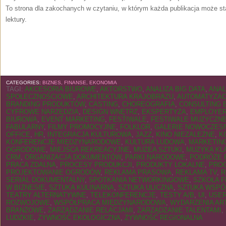
To strona dla zakochanych w czytaniu, w którym każda publikacja może st
lektury.
CATEGORIES:
BIZNES, FINANSE, EKONOMIA
TAGI:
AKCESORIA BIUROWE
,
AKTORSTWO
,
ANALIZA BIG DATA
,
ANAL
SPOŁECZNOŚCIOWE
,
ARCHITEKTURA KRAJOBRAZU
,
AUTOMATYZAC
BRANDING PRODUKTÓW
,
CASTING
,
CHOREOGRAFIA
,
CONSULTING 
CYFROWE NARZĘDZIA
,
DESIGN WNĘTRZ
,
EKSPERTYZA
,
EMPLOYER
BIUROWA
,
EVENT MARKETING
,
FESTIWALE
,
FESTIWALE MUZYCZN
FABULARNY
,
FILMY PROMOCYJNE
,
FOLKLOR
,
GALERIE NOWOCZES
OFFICE
,
HR
,
INTEGRACJA KULTUROWA
,
JAZZ
,
KINO NIEZALEŻNE
,
K
KONFERENCJE MIĘDZYNARODOWE
,
KULTURA LUDOWA
,
MARKETING
OGRODOWE
,
MIEJSCA REKREACYJNE
,
MUZEA SZTUKI
,
MUZYKA KL
CRM
,
ORGANIZACJA DOKUMENTÓW
,
PARKI NARODOWE
,
PODRÓŻE 
PRACA ZDALNA
,
PROCESY PRODUKCJI
,
PRODUKTY LOKALNE
,
PRO
PROJEKTOWANIE OGRODÓW
,
REKLAMA PRASOWA
,
REKLAMA TV
,
R
SERIAL DOKUMENTALNY
,
SPOTKANIA NETWORKINGOWE
,
SZKOŁA 
W BIZNESIE
,
SZTUKA KULINARNA
,
SZTUKA ULICZNA
,
SZTUKA WSPÓ
TEATRY ALTERNATYWNE
,
TELEKONFERENCJE
,
TESTY A/B
,
UI
,
USER
ROZWOJOWE
,
WSPÓŁPRACA MIĘDZYNARODOWA
,
WYDARZENIA AR
BRANŻOWE
,
ZARZĄDZANIE RELACJAMI
,
ZARZĄDZANIE TALENTAMI
,
LUDZKIE
,
ŻYWNOŚĆ EKOLOGICZNA
,
ŻYWNOŚĆ REGIONALNA