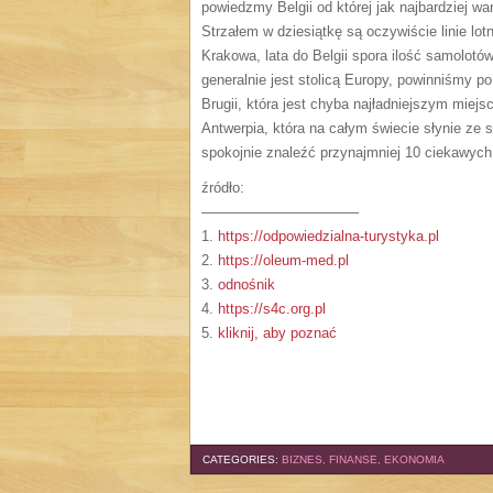
powiedzmy Belgii od której jak najbardziej w
Strzałem w dziesiątkę są oczywiście linie lo
Krakowa, lata do Belgii spora ilość samolotów
generalnie jest stolicą Europy, powinniśmy p
Brugii, która jest chyba najładniejszym miej
Antwerpia, która na całym świecie słynie ze 
spokojnie znaleźć przynajmniej 10 ciekawych
źródło:
———————————
1.
https://odpowiedzialna-turystyka.pl
2.
https://oleum-med.pl
3.
odnośnik
4.
https://s4c.org.pl
5.
kliknij, aby poznać
CATEGORIES:
BIZNES, FINANSE, EKONOMIA