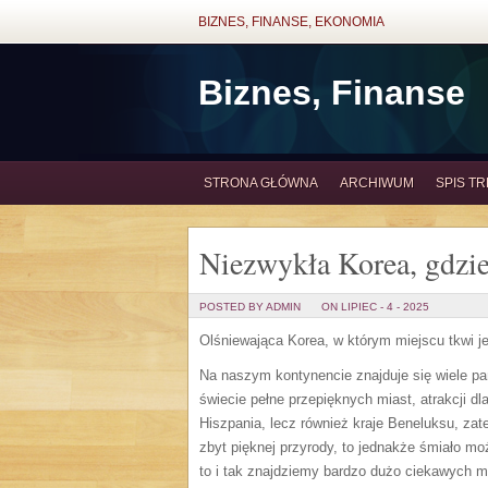
BIZNES, FINANSE, EKONOMIA
Biznes, Finanse
STRONA GŁÓWNA
ARCHIWUM
SPIS TR
Niezwykła Korea, gdzie 
POSTED BY ADMIN
ON LIPIEC - 4 - 2025
Olśniewająca Korea, w którym miejscu tkwi je
Na naszym kontynencie znajduje się wiele pań
świecie pełne przepięknych miast, atrakcji dl
Hiszpania, lecz również kraje Beneluksu, zat
zbyt pięknej przyrody, to jednakże śmiało mo
to i tak znajdziemy bardzo dużo ciekawych mias