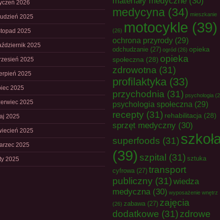
materiały medyczne
(30)
tyczeń 2026
medycyna
(34)
mieszkanie
rudzień 2025
motocykle
(39)
istopad 2025
(26)
ochrona przyrody
(29)
aździernik 2025
opieka
odchudzanie
(27)
ogród
(26)
opieka
społeczna
(28)
rzesień 2025
zdrowotna
(31)
ierpień 2025
profilaktyka
(33)
piec 2025
przychodnia
(31)
psychologia
(2
zerwiec 2025
psychologia społeczna
(29)
recepty
(31)
rehabilitacja
(28)
aj 2025
sprzęt medyczny
(30)
wiecień 2025
szkoł
superfoods
(31)
arzec 2025
(39)
szpital
(31)
sztuka
uty 2025
transport
cyfrowa
(27)
publiczny
(31)
wiedza
medyczna
(30)
wyposażenie wnętrz
zajęcia
zabawa
(27)
(26)
dodatkowe
(31)
zdrowe