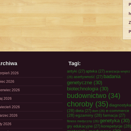
P
h
Z
P
rchiwa
Tagi:
antyki
(27)
apteka
(27)
aranżacja wnętrz
ierpień 2026
badania
asertywność
(27)
(26)
piec 2026
genetyczne
(30)
biotechnologia
(30)
zerwiec 2026
budownictwo
(34)
aj 2026
choroby
(35)
diagnostyk
wiecień 2026
(28)
e-commerce
dieta
(27)
dom
(26)
(28)
egzaminy
(28)
farmacja
(27)
arzec 2026
genetyka
(30)
fitness medyczny
(26)
uty 2026
korepetycje
(28
gry edukacyjne
(27)