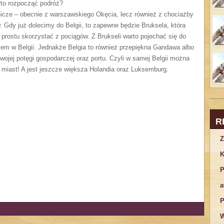
arto rozpocząć podróż?
tnicze – obecnie z warszawskiego Okęcia, lecz również z chociażby
. Gdy już dolecimy do Belgii, to zapewne będzie Bruksela, która
o prostu skorzystać z pociągów. Z Brukseli warto pojechać się do
scem w Belgii. Jednakże Belgia to również przepiękna Gandawa albo
swojej potęgi gospodarczej oraz portu. Czyli w samej Belgii można
 miast! A jest jeszcze większa Holandia oraz Luksemburg.
R
Z
K
P
a
P
W