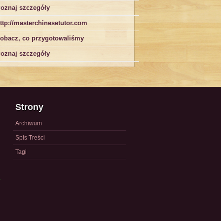
oznaj szczegóły
ttp://masterchinesetutor.com
obacz, co przygotowaliśmy
oznaj szczegóły
Strony
Archiwum
Spis Treści
Tagi
a
)