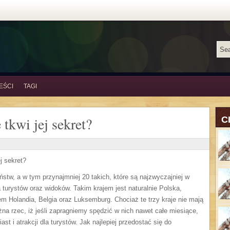
EŚCI
TAGI
tkwi jej sekret?
C
j sekret?
stw, a w tym przynajmniej 20 takich, które są najzwyczajniej w
a turystów oraz widoków. Takim krajem jest naturalnie Polska,
em Holandia, Belgia oraz Luksemburg. Chociaż te trzy kraje nie mają
żna rzec, iż jeśli zapragniemy spędzić w nich nawet całe miesiące,
t i atrakcji dla turystów. Jak najlepiej przedostać się do