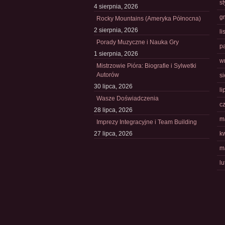
s
4 sierpnia, 2026
g
Rocky Mountains (Ameryka Północna)
2 sierpnia, 2026
l
Porady Muzyczne i Nauka Gry
p
1 sierpnia, 2026
w
Mistrzowie Pióra: Biografie i Sylwetki
Autorów
s
30 lipca, 2026
li
Wasze Doświadczenia
c
28 lipca, 2026
m
Imprezy Integracyjne i Team Building
27 lipca, 2026
k
m
l