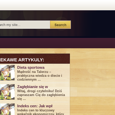
IEKAWE ARTYKULY:
Dieta sportowa
Mądrość na Talerzu –
praktyczna wiedza o diecie i
codziennym ...
Zagłębianie się w
Witaj, drogi ⁤czytelniku! Dziś
zapraszam Cię do‍ zagłębienia
‍się⁢ ...
Indeks cen: Jak wpł
Indeks cen to kluczowy
wskaźnik ekonomiczny, który