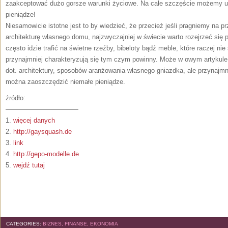
zaakceptować dużo gorsze warunki życiowe. Na całe szczęście możemy u
pieniądze!
Niesamowicie istotne jest to by wiedzieć, że przecież jeśli pragniemy na p
architekturę własnego domu, najzwyczajniej w świecie warto rozejrzeć się
często idzie trafić na świetne rzeźby, bibeloty bądź meble, które raczej n
przynajmniej charakteryzują się tym czym powinny. Może w owym artykule 
dot. architektury, sposobów aranżowania własnego gniazdka, ale przynajmnie
można zaoszczędzić niemałe pieniądze.
źródło:
———————————
1.
więcej danych
2.
http://gaysquash.de
3.
link
4.
http://gepo-modelle.de
5.
wejdź tutaj
CATEGORIES:
BIZNES, FINANSE, EKONOMIA