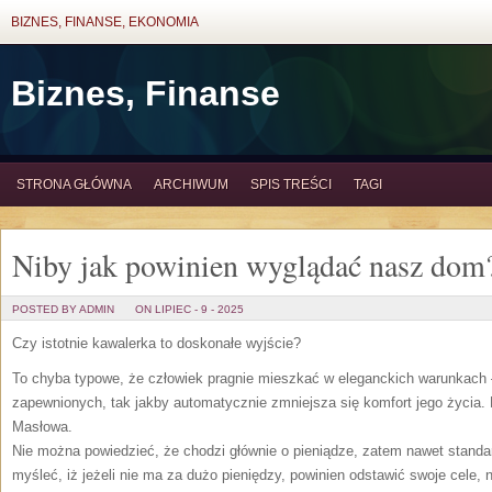
BIZNES, FINANSE, EKONOMIA
Biznes, Finanse
STRONA GŁÓWNA
ARCHIWUM
SPIS TREŚCI
TAGI
Niby jak powinien wyglądać nasz dom
POSTED BY ADMIN
ON LIPIEC - 9 - 2025
Czy istotnie kawalerka to doskonałe wyjście?
To chyba typowe, że człowiek pragnie mieszkać w eleganckich warunkach – 
zapewnionych, tak jakby automatycznie zmniejsza się komfort jego życia. K
Masłowa.
Nie można powiedzieć, że chodzi głównie o pieniądze, zatem nawet standa
myśleć, iż jeżeli nie ma za dużo pieniędzy, powinien odstawić swoje cele, 