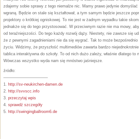
zdajemy sobie sprawy z tego niemalże nic. Mamy prawo jedynie domyślać s
wgraną. Będzie on stale się kształtował, a tym samym będzie jeszcze popra
projektory o krótkiej ogniskowej. To nie jest w żadnym wypadku takie sko
jednakże się do tego przystosować. W przeciwnym razie nie ma mowy, aby
od teraźniejszości. Do tego każdy rozwój dąży. Niestety, nie zawsze się ud
że z pewnymi zagadnieniami nie da się wygrać. Tak to może bezpośredni
życiu. Widzimy, że przyszłość multimediów zawarta bardzo niejednokrotnie
tablica interaktywna do szkoły. To od nich dużo zależy, właśnie dlatego t
Wówczas wszystko wyda nam się mnóstwo jaśniejsze.
źródło:
———————————
1.
http://sv-neukirchen-damen.de
2.
http://svvscc.info
3.
przeczytaj wpis
4.
sprawdź szczegóły
5.
http://swingingballroom6.de