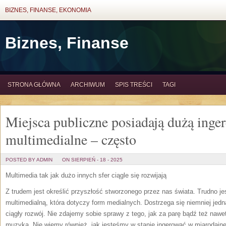
BIZNES, FINANSE, EKONOMIA
Biznes, Finanse
STRONA GŁÓWNA
ARCHIWUM
SPIS TREŚCI
TAGI
Miejsca publiczne posiadają dużą inge
multimedialne – często
POSTED BY ADMIN
ON SIERPIEŃ - 18 - 2025
Multimedia tak jak dużo innych sfer ciągle się rozwijają
Z trudem jest określić przyszłość stworzonego przez nas świata. Trudno j
multimedialną, która dotyczy form medialnych. Dostrzega się niemniej jedna
ciągły rozwój. Nie zdajemy sobie sprawy z tego, jak za parę bądź też nawet
muzyka. Nie wiemy również, jak jesteśmy w stanie ingerować w miarodajne