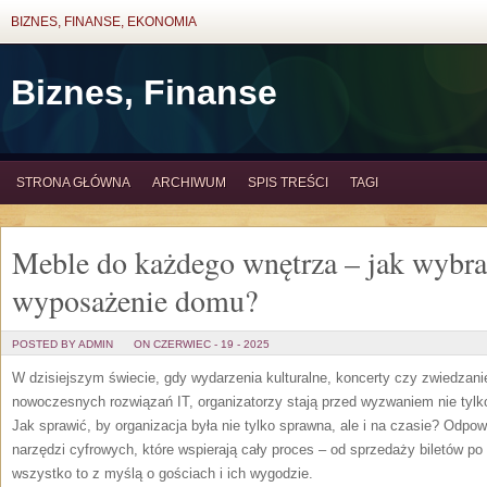
BIZNES, FINANSE, EKONOMIA
Biznes, Finanse
STRONA GŁÓWNA
ARCHIWUM
SPIS TREŚCI
TAGI
Meble do każdego wnętrza – jak wybra
wyposażenie domu?
POSTED BY ADMIN
ON CZERWIEC - 19 - 2025
W dzisiejszym świecie, gdy wydarzenia kulturalne, koncerty czy zwiedzan
nowoczesnych rozwiązań IT, organizatorzy stają przed wyzwaniem nie tylko
Jak sprawić, by organizacja była nie tylko sprawna, ale i na czasie? Odpow
narzędzi cyfrowych, które wspierają cały proces – od sprzedaży biletów p
wszystko to z myślą o gościach i ich wygodzie.