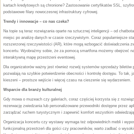
kartach kredytowych są chronione? Zastosowanie certyfikatów SSL, szyf
podstawowe filary nowoczesnej infrastruktury cyfrowej.
Trendy i innowacje – co nas czeka?
Na topie są teraz rozwiązania oparte na sztucznej inteligencji – od chatb
miejsc po analizę danych w czasie rzeczywistym. Coraz popularniejsze sta
rozszerzonej rzeczywistości (AR), które mogą wzbogacić doświadczenia 
koncertu. Wyobraźmy sobie, że za pomocą smartfona możemy obejrzeć na 
interaktywną mapę przestrzeni eventowej.
Dla organizatorów ważny jest również rozwój systemów sprzedaży biletów p
pozwalają na szybkie potwierdzenie obecności i kontrolę dostępu. To tak, 
kieszeni – prostsze wejście i więcej czasu na cieszenie się wydarzeniem.
Wsparcie dla branży kulturalnej
Gdy mowa o muzeach czy galeriach, coraz częściej korzysta się z rozwiąz
rezerwację zwiedzania lub personalizowane przewodniki dostępne przez apl
zarządzać ruchem turystycznym i zapewnić komfort wszystkim odwiedzaj
Organizacja koncertu czy wystawy wymaga też odpowiednich mebli i wypos
funkcjonalną przestrzeń dla gości czy pracowników, warto zadbać o wysoki