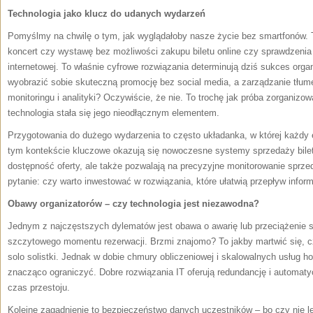
Technologia jako klucz do udanych wydarzeń
Pomyślmy na chwilę o tym, jak wyglądałoby nasze życie bez smartfonów. 
koncert czy wystawę bez możliwości zakupu biletu online czy sprawdzenia 
internetowej. To właśnie cyfrowe rozwiązania determinują dziś sukces org
wyobrazić sobie skuteczną promocję bez social media, a zarządzanie tłu
monitoringu i analityki? Oczywiście, że nie. To trochę jak próba zorganiz
technologia stała się jego nieodłącznym elementem.
Przygotowania do dużego wydarzenia to często układanka, w której każdy 
tym kontekście kluczowe okazują się nowoczesne systemy sprzedaży biletó
dostępność oferty, ale także pozwalają na precyzyjne monitorowanie sprzeda
pytanie: czy warto inwestować w rozwiązania, które ułatwią przepływ inform
Obawy organizatorów – czy technologia jest niezawodna?
Jednym z najczęstszych dylematów jest obawa o awarię lub przeciążenie 
szczytowego momentu rezerwacji. Brzmi znajomo? To jakby martwić się, cz
solo solistki. Jednak w dobie chmury obliczeniowej i skalowalnych usług 
znacząco ograniczyć. Dobre rozwiązania IT oferują redundancję i automat
czas przestoju.
Kolejne zagadnienie to bezpieczeństwo danych uczestników – bo czy nie le