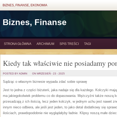
BIZNES, FINANSE, EKONOMIA
Biznes, Finanse
STRONA GŁÓWNA
ARCHIWUM
SPIS TREŚCI
TAGI
Kiedy tak właściwie nie posiadamy po
POSTED BY ADMIN
ON WRZESIEŃ - 23 - 2025
Sądząc o własnym biznesie wypada zdać sobie sprawę
Jest to jedna z części biżuterii, jaka nadaje się dla każdego. Kolczyki mają
ma jakiegokolwiek problemu co do dopasowania. Mężczyźni także noszą kolc
przesadzają z ich ilością, lecz jeden kolczyk, w jednym uchu jest nawet z
innym nieco odbiera, ale jeśli jest jeden, to jako detal dodatkowy się spr
ilościach, prawdopodobnie nie wyglądałyby ładnie. Klipsy noszą małe dzieci