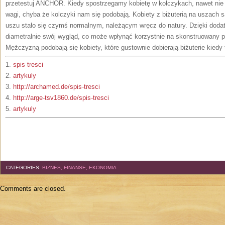
przetestuj ANCHOR. Kiedy spostrzegamy kobietę w kolczykach, nawet nie
wagi, chyba że kolczyki nam się podobają. Kobiety z biżuterią na uszach s
uszu stało się czymś normalnym, należącym wręcz do natury. Dzięki dod
diametralnie swój wygląd, co może wpłynąć korzystnie na skonstruowany 
Mężczyzną podobają się kobiety, które gustownie dobierają biżuterie kiedy t
1.
spis tresci
2.
artykuly
3.
http://archamed.de/spis-tresci
4.
http://arge-tsv1860.de/spis-tresci
5.
artykuly
CATEGORIES:
BIZNES, FINANSE, EKONOMIA
Comments are closed.