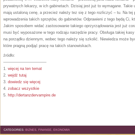
prywatnych lekarzy, w ich gabinetach. Dzisiaj jest już to wymagane. Takie 
mają ustaloną cenę, a przecież należy tez się z tego rozliczyć – tu. Na te
wprowadzenia takich sprzętów, do gabinetów. Odprawieni z tego będą Ci, k
Jakim sposobem widać zastosowanie takiego oprzyrządowania jest już cora
musi być wyposażone w tego rodzaju narzędzie pracy. Obsługa takiej kasy
na porządku dziennym, wobec tego należy się szkolić. Niewiedza może być 
które pragną podjąć pracę na takich stanowiskach.
źródło:
———————————
1.
więcej na ten temat
2.
wejdź tutaj
3.
dowiedz się więcej
4.
zobacz wszystkie
5.
http://dertanzdervampire.de
CATEGORIES:
BIZNES, FINANSE, EKONOMIA