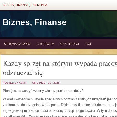
BIZNES, FINANSE, EKONOMIA
Biznes, Finanse
STRONA GŁÓWNA
ARCHIWUM
SPIS TREŚCI
TAGI
Każdy sprzęt na którym wypada praco
odznaczać się
POSTED BY ADMIN
ON LIPIEC - 21 - 2025
Planujesz otworzyć własny własny punkt sprzedaży?
W wielu wypadkach użycie specjalnych odmian fiskalnych urządzeń jest 
znakomicie dostrzegalne w sklepach. Takie kasy fiskalne link do tekstu rej
się w głównej mierze do ilości oraz ceny zakupionego towaru. W tym dopus
podatkowej VAT. Wszelkie kasy fiskalne – przetestuj jaka kasa fiskalna – 