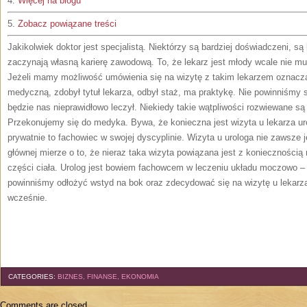
4.
Więcej na blogu
5.
Zobacz powiązane treści
Jakikolwiek doktor jest specjalistą. Niektórzy są bardziej doświadczeni, są l
zaczynają własną karierę zawodową. To, że lekarz jest młody wcale nie mus
Jeżeli mamy możliwość umówienia się na wizytę z takim lekarzem oznacza
medyczną, zdobył tytuł lekarza, odbył staż, ma praktykę. Nie powinniśmy s
będzie nas nieprawidłowo leczył. Niekiedy takie wątpliwości rozwiewane są 
Przekonujemy się do medyka. Bywa, że konieczna jest wizyta u lekarza u
prywatnie to fachowiec w swojej dyscyplinie. Wizyta u urologa nie zawsze
głównej mierze o to, że nieraz taka wizyta powiązana jest z koniecznością
części ciała. Urolog jest bowiem fachowcem w leczeniu układu moczowo – 
powinniśmy odłożyć wstyd na bok oraz zdecydować się na wizytę u lekarz
wcześnie.
CATEGORIES:
BIZNES, FINANSE, EKONOMIA
Comments are closed.