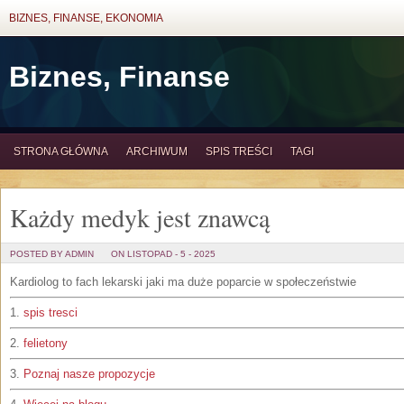
BIZNES, FINANSE, EKONOMIA
Biznes, Finanse
STRONA GŁÓWNA
ARCHIWUM
SPIS TREŚCI
TAGI
Każdy medyk jest znawcą
POSTED BY ADMIN
ON LISTOPAD - 5 - 2025
Kardiolog to fach lekarski jaki ma duże poparcie w społeczeństwie
1.
spis tresci
2.
felietony
3.
Poznaj nasze propozycje