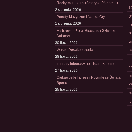
Rocky Mountains (Ameryka Północna)
s
2 sierpnia, 2026
g
Porady Muzyczne i Nauka Gry
1 sierpnia, 2026
l
Mistrzowie Pióra: Biografie i Sylwetki
p
Autorów
w
30 lipca, 2026
Wasze Doświadczenia
s
28 lipca, 2026
li
Imprezy Integracyjne i Team Building
c
27 lipca, 2026
m
Ciekawostki Fitness i Nowinki ze Świata
Sportu
k
25 lipca, 2026
m
l