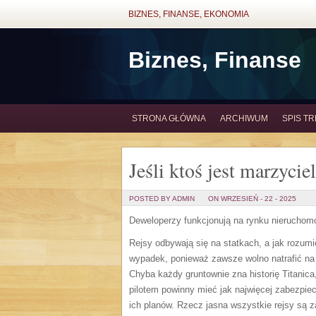
BIZNES, FINANSE, EKONOMIA
Biznes, Finanse
STRONA GŁÓWNA
ARCHIWUM
SPIS TR
Jeśli ktoś jest marzyci
POSTED BY ADMIN
ON WRZESIEŃ - 22 - 2025
Deweloperzy funkcjonują na rynku nieruchomoś
Rejsy odbywają się na statkach, a jak rozumi
wypadek, ponieważ zawsze wolno natrafić na co
Chyba każdy gruntownie zna historię Titanica
pilotem powinny mieć jak najwięcej zabezpie
ich planów. Rzecz jasna wszystkie rejsy są z