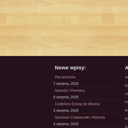
Nowe wpisy:
A
Dla seniorów
s
7 sierpnia, 2026
li
Nowości i Premiery
c
6 sierpnia, 2026
m
Czytelnicy Dzielą się Wiedzą
k
5 sierpnia, 2026
Sportowe Ciekawostki i Rekordy
m
4 sierpnia, 2026
l