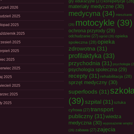
korepetycje
(28
gry edukacyjne
(27)
materiały medyczne
(30)
tyczeń 2026
medycyna
(34)
mieszkanie
rudzień 2025
motocykle
(39)
istopad 2025
(26)
ochrona przyrody
(29)
aździernik 2025
opieka
odchudzanie
(27)
ogród
(26)
opieka
społeczna
(28)
rzesień 2025
zdrowotna
(31)
ierpień 2025
profilaktyka
(33)
piec 2025
przychodnia
(31)
psychologia
(2
zerwiec 2025
psychologia społeczna
(29)
recepty
(31)
rehabilitacja
(28)
aj 2025
sprzęt medyczny
(30)
wiecień 2025
szkoł
superfoods
(31)
arzec 2025
(39)
szpital
(31)
sztuka
uty 2025
transport
cyfrowa
(27)
publiczny
(31)
wiedza
medyczna
(30)
wyposażenie wnętrz
zajęcia
zabawa
(27)
(26)