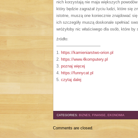
nich korzystają nie maja większych powodów
który będzie zagrażał życiu ludzi, które się zn
istotne, muszą one koniecznie znajdować się
ich szczegóły muszą doskonale spełniać swoj
wróżyłoby nic właściwego dla osób, które by 
źródło:
———————————
1.
https://kamieniarstwo-orion.pl
2.
https://www.4komputery.pl
3.
poznaj więcej
4.
https://funnycat.pl
5.
czytaj dalej
CATEGORIES:
BIZNES, FINANSE, EKONOMIA
Comments are closed.