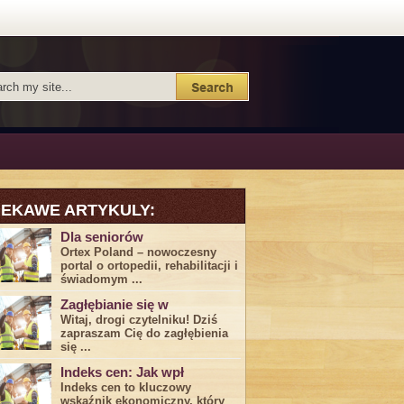
IEKAWE ARTYKULY:
Dla seniorów
Ortex Poland – nowoczesny
portal o ortopedii, rehabilitacji i
świadomym ...
Zagłębianie się w
Witaj, drogi ⁤czytelniku! Dziś
zapraszam Cię do‍ zagłębienia
‍się⁢ ...
Indeks cen: Jak wpł
Indeks cen to kluczowy
wskaźnik ekonomiczny, który