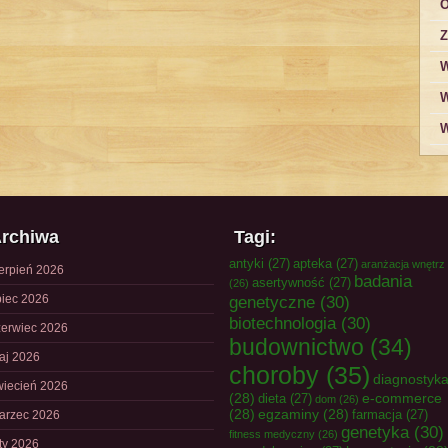
O
Z
W
W
W
rchiwa
Tagi:
antyki
(27)
apteka
(27)
aranżacja wnętrz
ierpień 2026
badania
asertywność
(27)
(26)
piec 2026
genetyczne
(30)
biotechnologia
(30)
zerwiec 2026
budownictwo
(34)
aj 2026
choroby
(35)
diagnostyk
wiecień 2026
(28)
e-commerce
dieta
(27)
dom
(26)
(28)
egzaminy
(28)
farmacja
(27)
arzec 2026
genetyka
(30)
fitness medyczny
(26)
uty 2026