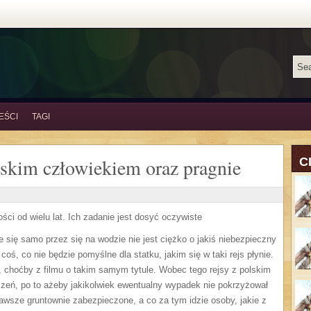
EŚCI
TAGI
elskim człowiekiem oraz pragnie
C
ci od wielu lat. Ich zadanie jest dosyć oczywiste
e się samo przez się na wodzie nie jest ciężko o jakiś niebezpieczny
ś, co nie będzie pomyślne dla statku, jakim się w taki rejs płynie.
, choćby z filmu o takim samym tytule. Wobec tego rejsy z polskim
czeń, po to ażeby jakikolwiek ewentualny wypadek nie pokrzyżował
awsze gruntownie zabezpieczone, a co za tym idzie osoby, jakie z