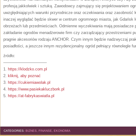
profesją jakkolwiek i sztuką. Zawodowcy zajmujący się projektowaniem og
uwzględniających warunki przyrodnicze oraz oczekiwania oraz zasobność 
inaczej wyglądać będzie skwer w centrum ogromnego miasta, jak Gdańsk lu
obrzeżach lub przedmieściach. Odmienne wyczekiwania mają posiadacze p
zakładanie ogrodów menadżerowie firm czy zarządzający przestrzeniami pu
pragnie akcesoriów rodzaju ANCHOR. Czym innym będzie nadzwyczaj prak
posiadłości, a jeszcze innym rezydencjonalny ogród pełniący równolegle fun
źródło:
———————————
1.
https://klodzko.com.pl
2.
kliknij, aby poznać
3.
https://cukierniawolak.pl
4.
https://www.pasiekakluczbork.pl
5.
https://at-fabrykaswiatla.pl
CATEGORIES:
BIZNES, FINANSE, EKONOMIA