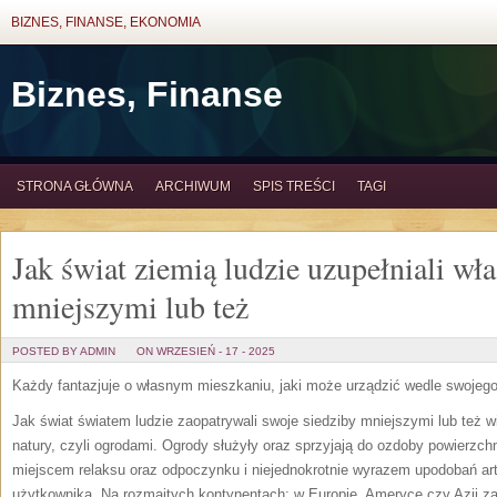
BIZNES, FINANSE, EKONOMIA
Biznes, Finanse
STRONA GŁÓWNA
ARCHIWUM
SPIS TREŚCI
TAGI
Jak świat ziemią ludzie uzupełniali wł
mniejszymi lub też
POSTED BY ADMIN
ON WRZESIEŃ - 17 - 2025
Każdy fantazjuje o własnym mieszkaniu, jaki może urządzić wedle swojego
Jak świat światem ludzie zaopatrywali swoje siedziby mniejszymi lub też 
natury, czyli ogrodami. Ogrody służyły oraz sprzyjają do ozdoby powierzc
miejscem relaksu oraz odpoczynku i niejednokrotnie wyrazem upodobań art
użytkownika. Na rozmaitych kontynentach: w Europie, Ameryce czy Azji zak