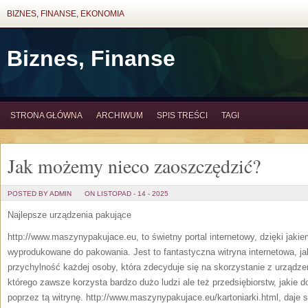
BIZNES, FINANSE, EKONOMIA
Biznes, Finanse
STRONA GŁÓWNA
ARCHIWUM
SPIS TREŚCI
TAGI
Jak możemy nieco zaoszczędzić?
POSTED BY ADMIN
ON LISTOPAD - 14 - 2025
Najlepsze urządzenia pakujące
http://www.maszynypakujace.eu, to świetny portal internetowy, dzięki jak
wyprodukowane do pakowania. Jest to fantastyczna witryna internetowa, j
przychylność każdej osoby, która zdecyduje się na skorzystanie z urządzeń t
którego zawsze korzysta bardzo dużo ludzi ale też przedsiębiorstw, jakie do
poprzez tą witrynę. http://www.maszynypakujace.eu/kartoniarki.html, daje 