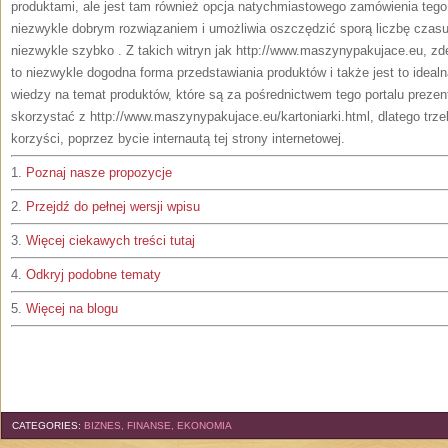
produktami, ale jest tam również opcja natychmiastowego zamówienia tego 
niezwykle dobrym rozwiązaniem i umożliwia oszczędzić sporą liczbę czasu
niezwykle szybko . Z takich witryn jak http://www.maszynypakujace.eu, zd
to niezwykle dogodna forma przedstawiania produktów i także jest to ideal
wiedzy na temat produktów, które są za pośrednictwem tego portalu prez
skorzystać z http://www.maszynypakujace.eu/kartoniarki.html, dlatego trze
korzyści, poprzez bycie internautą tej strony internetowej.
1.
Poznaj nasze propozycje
2.
Przejdź do pełnej wersji wpisu
3.
Więcej ciekawych treści tutaj
4.
Odkryj podobne tematy
5.
Więcej na blogu
CATEGORIES:
BIZNES, FINANSE, EKONOMIA