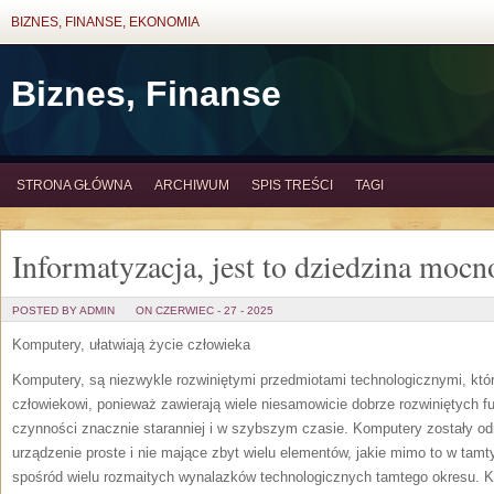
BIZNES, FINANSE, EKONOMIA
Biznes, Finanse
STRONA GŁÓWNA
ARCHIWUM
SPIS TREŚCI
TAGI
Informatyzacja, jest to dziedzina mocno
POSTED BY ADMIN
ON CZERWIEC - 27 - 2025
Komputery, ułatwiają życie człowieka
Komputery, są niezwykle rozwiniętymi przedmiotami technologicznymi, któ
człowiekowi, ponieważ zawierają wiele niesamowicie dobrze rozwiniętych f
czynności znacznie staranniej i w szybszym czasie. Komputery zostały odna
urządzenie proste i nie mające zbyt wielu elementów, jakie mimo to w tam
spośród wielu rozmaitych wynalazków technologicznych tamtego okresu. K