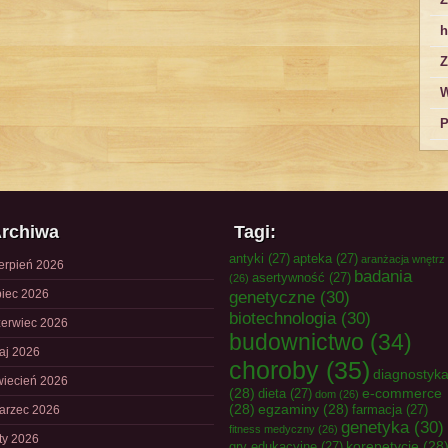
h
Z
W
P
rchiwa
Tagi:
antyki
(27)
apteka
(27)
aranżacja wnętrz
ierpień 2026
badania
asertywność
(27)
(26)
piec 2026
genetyczne
(30)
biotechnologia
(30)
zerwiec 2026
budownictwo
(34)
aj 2026
choroby
(35)
diagnostyk
wiecień 2026
(28)
e-commerce
dieta
(27)
dom
(26)
(28)
egzaminy
(28)
farmacja
(27)
arzec 2026
genetyka
(30)
fitness medyczny
(26)
uty 2026
korepetycje
(28
gry edukacyjne
(27)