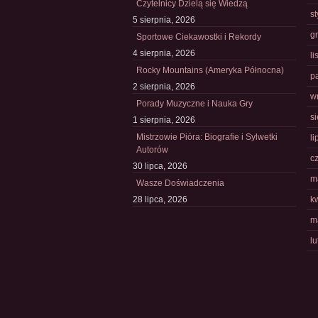
Czytelnicy Dzielą się Wiedzą
s
5 sierpnia, 2026
g
Sportowe Ciekawostki i Rekordy
4 sierpnia, 2026
l
Rocky Mountains (Ameryka Północna)
p
2 sierpnia, 2026
w
Porady Muzyczne i Nauka Gry
s
1 sierpnia, 2026
Mistrzowie Pióra: Biografie i Sylwetki
li
Autorów
c
30 lipca, 2026
m
Wasze Doświadczenia
28 lipca, 2026
k
m
l