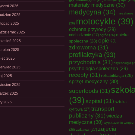
materiały medyczne
(30)
tyczeń 2026
medycyna
(34)
mieszkanie
rudzień 2025
motocykle
(39)
istopad 2025
(26)
ochrona przyrody
(29)
aździernik 2025
opieka
odchudzanie
(27)
ogród
(26)
opieka
społeczna
(28)
rzesień 2025
zdrowotna
(31)
ierpień 2025
profilaktyka
(33)
piec 2025
przychodnia
(31)
psychologia
(2
zerwiec 2025
psychologia społeczna
(29)
recepty
(31)
rehabilitacja
(28)
aj 2025
sprzęt medyczny
(30)
wiecień 2025
szkoł
superfoods
(31)
arzec 2025
(39)
szpital
(31)
sztuka
uty 2025
transport
cyfrowa
(27)
publiczny
(31)
wiedza
medyczna
(30)
wyposażenie wnętrz
zajęcia
zabawa
(27)
(26)