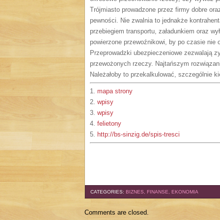
Trójmiasto prowadzone przez firmy dobre oraz
pewności. Nie zwalnia to jednakże kontrahent
przebiegiem transportu, załadunkiem oraz wy
powierzone przewoźnikowi, by po czasie nie ok
Przeprowadzki ubezpieczeniowe zezwalają z
przewożonych rzeczy. Najtańszym rozwiązanie
Należałoby to przekalkulować, szczególnie ki
1.
mapa strony
2.
wpisy
3.
wpisy
4.
felietony
5.
http://bs-sinzig.de/spis-tresci
CATEGORIES:
BIZNES, FINANSE, EKONOMIA
Comments are closed.