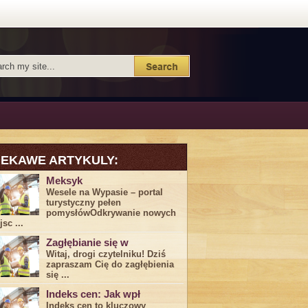
IEKAWE ARTYKULY:
Meksyk
Wesele na Wypasie – portal
turystyczny pełen
pomysłówOdkrywanie nowych
sc ...
Zagłębianie się w
Witaj, drogi ⁤czytelniku! Dziś
zapraszam Cię do‍ zagłębienia
‍się⁢ ...
Indeks cen: Jak wpł
Indeks cen to kluczowy