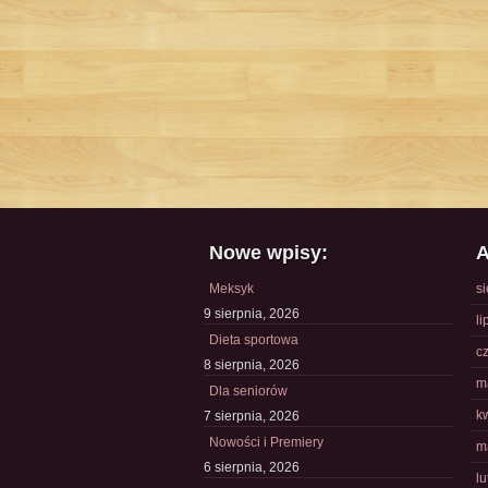
Nowe wpisy:
A
Meksyk
s
9 sierpnia, 2026
li
Dieta sportowa
c
8 sierpnia, 2026
m
Dla seniorów
k
7 sierpnia, 2026
Nowości i Premiery
m
6 sierpnia, 2026
l