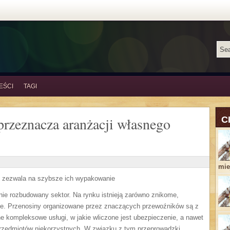
EŚCI
TAGI
przeznacza aranżacji własnego
C
miej
 zezwala na szybsze ich wypakowanie
rnie rozbudowany sektor. Na rynku istnieją zarówno znikome,
nalne. Przenosiny organizowane przez znaczących przewoźników są z
one kompleksowe usługi, w jakie wliczone jest ubezpieczenie, a nawet
rzedmiotów niekorzystnych. W związku z tym przeprowadzki