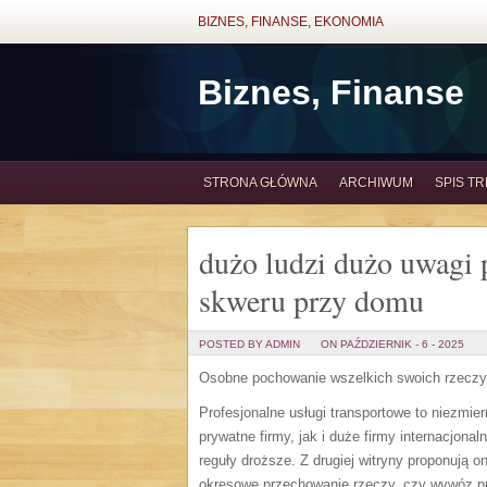
BIZNES, FINANSE, EKONOMIA
Biznes, Finanse
STRONA GŁÓWNA
ARCHIWUM
SPIS TR
dużo ludzi dużo uwagi 
skweru przy domu
POSTED BY ADMIN
ON PAŹDZIERNIK - 6 - 2025
Osobne pochowanie wszelkich swoich rzeczy
Profesjonalne usługi transportowe to niezmie
prywatne firmy, jak i duże firmy internacjo
reguły droższe. Z drugiej witryny proponują 
okresowe przechowanie rzeczy, czy wywóz p