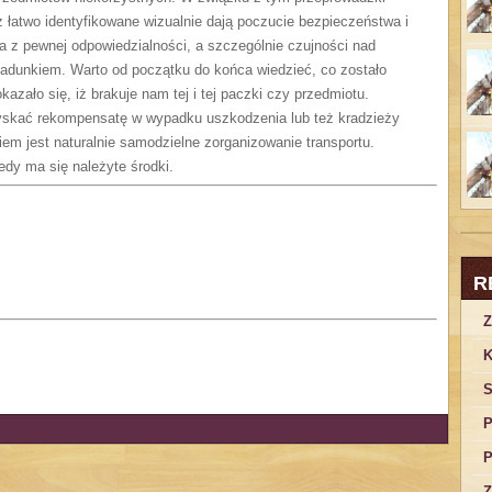
 łatwo identyfikowane wizualnie dają poczucie bezpieczeństwa i
a z pewnej odpowiedzialności, a szczególnie czujności nad
ładunkiem. Warto od początku do końca wiedzieć, co zostało
azało się, iż brakuje nam tej i tej paczki czy przedmiotu.
yskać rekompensatę w wypadku uszkodzenia lub też kradzieży
m jest naturalnie samodzielne zorganizowanie transportu.
edy ma się należyte środki.
R
Z
K
S
P
P
Z