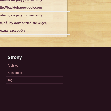
ttp://backtohappybook.com
obacz, co przygotowaliśmy
ejdź, by dowiedzieć się więcej
oznaj szczegóły
Strony
Archiwum
Spis Treści
Tagi
a
)