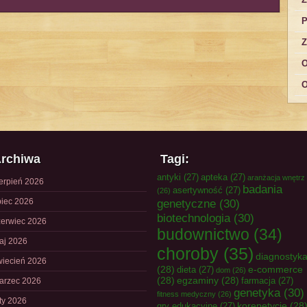
P
Z
O
O
rchiwa
Tagi:
antyki
(27)
apteka
(27)
aranżacja wnętrz
ierpień 2026
badania
asertywność
(27)
(26)
piec 2026
genetyczne
(30)
biotechnologia
(30)
zerwiec 2026
budownictwo
(34)
aj 2026
choroby
(35)
diagnostyk
wiecień 2026
(28)
e-commerce
dieta
(27)
dom
(26)
(28)
egzaminy
(28)
farmacja
(27)
arzec 2026
genetyka
(30)
fitness medyczny
(26)
uty 2026
korepetycje
(28
gry edukacyjne
(27)