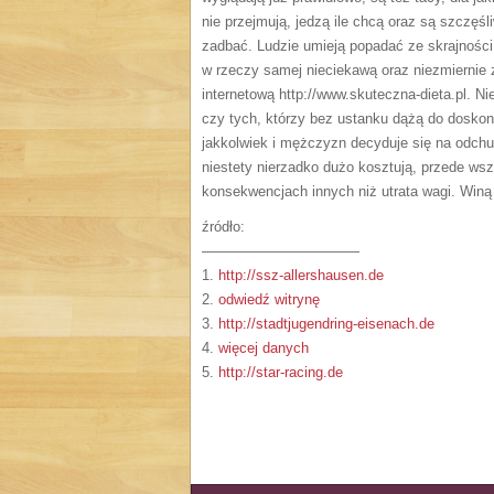
nie przejmują, jedzą ile chcą oraz są szczęś
zadbać. Ludzie umieją popadać ze skrajności 
w rzeczy samej nieciekawą oraz niezmiernie
internetową http://www.skuteczna-dieta.pl. N
czy tych, którzy bez ustanku dążą do doskonał
jakkolwiek i mężczyzn decyduje się na odchu
niestety nierzadko dużo kosztują, przede ws
konsekwencjach innych niż utrata wagi. Winą
źródło:
———————————
1.
http://ssz-allershausen.de
2.
odwiedź witrynę
3.
http://stadtjugendring-eisenach.de
4.
więcej danych
5.
http://star-racing.de