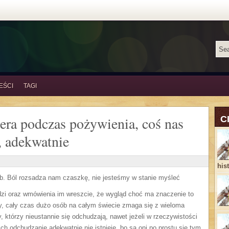
EŚCI
TAGI
ra podczas pożywienia, coś nas
C
, adekwatnie
his
ąb. Ból rozsadza nam czaszkę, nie jesteśmy w stanie myśleć
udzi oraz wmówienia im wreszcie, że wygląd choć ma znaczenie to
zy, cały czas dużo osób na całym świecie zmaga się z wieloma
 którzy nieustannie się odchudzają, nawet jeżeli w rzeczywistości
kich odchudzanie adekwatnie nie istnieje, bo są oni po prostu się tym