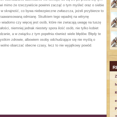
liwi mimo że rzeczywiście powinni zacząć o tym myśleć oraz o siebie
w skrajność, co bywa niebezpieczne zwłaszcza, jeżeli przybierze to
 zaawansowaną odmianę. Skutkiem tego wpadnij na witrynę
ie wiadomo czy więcej jest osób, które nie zwracają uwagę na tuszę
ości, niemniej jednak niestety spora ilość osób, nie tylko kobiet
dzanie, a w związku z tym popełnia również wiele błędów. Błędy te
zystkim zdrowie, albowiem osoby odchudzające się nie myślą o
 wolno obarczać obecne czasy, lecz to nie wyjątkowy powód.
R
Z
h
K
e
P
Z