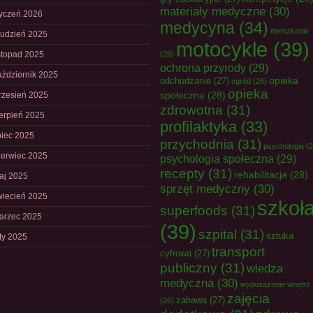
materiały medyczne
(30)
tyczeń 2026
medycyna
(34)
mieszkanie
rudzień 2025
motocykle
(39)
istopad 2025
(26)
ochrona przyrody
(29)
aździernik 2025
opieka
odchudzanie
(27)
ogród
(26)
opieka
społeczna
(28)
rzesień 2025
zdrowotna
(31)
ierpień 2025
profilaktyka
(33)
piec 2025
przychodnia
(31)
psychologia
(2
zerwiec 2025
psychologia społeczna
(29)
recepty
(31)
rehabilitacja
(28)
aj 2025
sprzęt medyczny
(30)
wiecień 2025
szkoł
superfoods
(31)
arzec 2025
(39)
szpital
(31)
sztuka
uty 2025
transport
cyfrowa
(27)
publiczny
(31)
wiedza
medyczna
(30)
wyposażenie wnętrz
zajęcia
zabawa
(27)
(26)