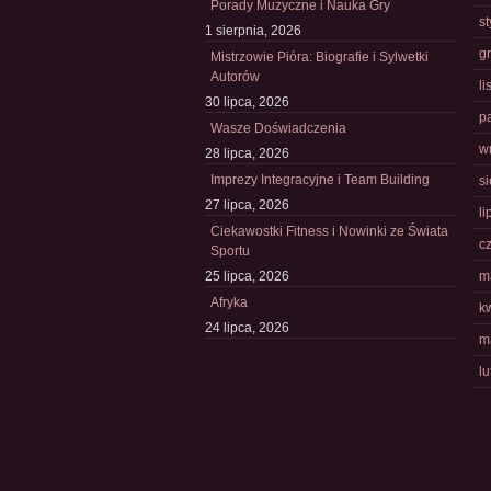
Porady Muzyczne i Nauka Gry
s
1 sierpnia, 2026
g
Mistrzowie Pióra: Biografie i Sylwetki
Autorów
l
30 lipca, 2026
p
Wasze Doświadczenia
w
28 lipca, 2026
Imprezy Integracyjne i Team Building
s
27 lipca, 2026
li
Ciekawostki Fitness i Nowinki ze Świata
c
Sportu
25 lipca, 2026
m
Afryka
k
24 lipca, 2026
m
l