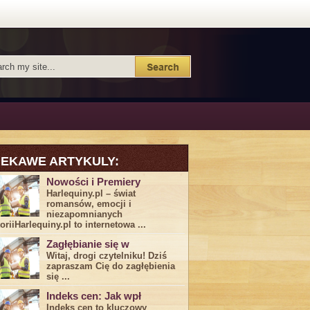
IEKAWE ARTYKULY:
Nowości i Premiery
Harlequiny.pl – świat
romansów, emocji i
niezapomnianych
toriiHarlequiny.pl to internetowa ...
Zagłębianie się w
Witaj, drogi ⁤czytelniku! Dziś
zapraszam Cię do‍ zagłębienia
‍się⁢ ...
Indeks cen: Jak wpł
Indeks cen to kluczowy