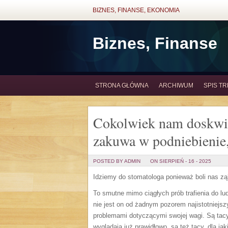
BIZNES, FINANSE, EKONOMIA
Biznes, Finanse
STRONA GŁÓWNA
ARCHIWUM
SPIS TR
Cokolwiek nam doskwie
zakuwa w podniebienie
POSTED BY ADMIN
ON SIERPIEŃ - 16 - 2025
Idziemy do stomatologa ponieważ boli nas z
To smutne mimo ciągłych prób trafienia do l
nie jest on od żadnym pozorem najistotniejs
problemami dotyczącymi swojej wagi. Są tacy,
wyglądają już prawidłowo, są też tacy, dla ja