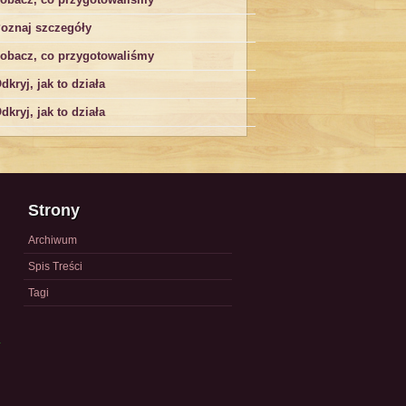
oznaj szczegóły
obacz, co przygotowaliśmy
dkryj, jak to działa
dkryj, jak to działa
Strony
Archiwum
Spis Treści
Tagi
a
)