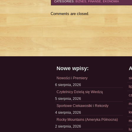
CATEGORIES:
BIZNES, FINANSE, EKONOMIA
Comments are closed.
Nowe wpisy:
A
Nowości i Premiery
s
6 sierpnia, 2026
li
Czytelnicy Dzielą się Wiedzą
c
5 sierpnia, 2026
m
Sportowe Ciekawostki i Rekordy
k
4 sierpnia, 2026
Rocky Mountains (Ameryka Północna)
m
2 sierpnia, 2026
l