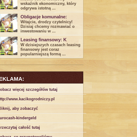
wskaźnik ekonomiczny, który
odgrywa ​istotną ...
Obligacje komunalne:
Witajcie, drodzy czytelnicy!
Dzisiaj chcemy rozmawiać o
inwestowaniu w ...
Leasing finansowy: K
W dzisiejszych czasach leasing ​
finansowy jest ⁢coraz
popularniejszą formą ...
EKLAMA:
obacz więcej szczegółów tutaj
ttp://www.kacikogrodniczy.pl
liknij, aby zobaczyć
urocash-kindergeld
rzeczytaj całość tutaj
obacz, co przygotowaliśmy