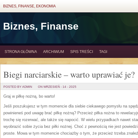
BIZNES, FINANSE, EKONOMIA
Biznes, Finanse
STRONA GŁÓWNA
ARCHIWUM
SPIS TREŚCI
TAGI
Biegi narciarskie – warto uprawiać je?
POSTED BY ADMIN
ON WRZESIEŃ - 14 - 2025
Graj w piłkę nożną, bo warto!
Jeśli poszukujesz w tym momencie dla siebie ciekawego pomysłu na spęd
powinieneś pod uwagę brać piłkę nożną? Przecież piłka nożna to rewelacyjn
trochę się rozerwać, ale także się napocić. W wielu przypadkach nawet star
wyobrazić sobie życia bez piłki nożnej. Choć z pewnością nie jest powiedzia
proste. Mowa w tym momencie chociażby o tym, że przecież trzeba znaleź