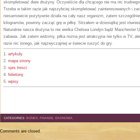
skompletować dwie drużyny. Oczywiście dla chcącego nie ma nic trudnego
Trzeba w takim razie jak najszybciej skompletować zainteresowanych i zac
niesamowicie pozytywnie działa na cały nasz organizm, zatem szczególnie t
kilogramów, powinny zacząć grę w piłkę. Strzałem w dziesiątkę jest równie
Naturalnie nasza drużyna to nie wielka Chelsea Londyn bądź Manchester Uni
zabawa. Jak zatem widzimy, piłka nożna jest atrakcyjna nie tylko w TV, al
razie nic innego, jak najzwyczajniej w świecie ruszyć do gry.
1.
artykuly
2.
mapa strony
3.
spis tresci
4.
felietony
5.
wpisy
CATEGORIES:
BIZNES, FINANSE, EKONOMIA
Comments are closed.