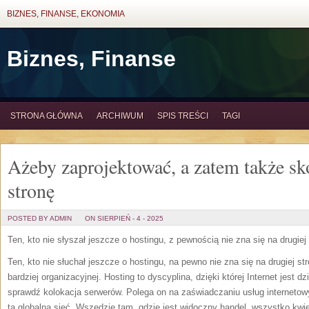
BIZNES, FINANSE, EKONOMIA
Biznes, Finanse
STRONA GŁÓWNA
ARCHIWUM
SPIS TREŚCI
TAGI
Ażeby zaprojektować, a zatem także sk
stronę
POSTED BY ADMIN
ON SIERPIEŃ - 4 - 2025
Ten, kto nie słyszał jeszcze o hostingu, z pewnością nie zna się na drugiej 
Ten, kto nie słuchał jeszcze o hostingu, na pewno nie zna się na drugiej stro
bardziej organizacyjnej. Hosting to dyscyplina, dzięki której Internet jest
sprawdź kolokacja serwerów. Polega on na zaświadczaniu usług internetow
tą globalną sieć. Wszędzie tam, gdzie jest widoczny handel, wszystko kwiet