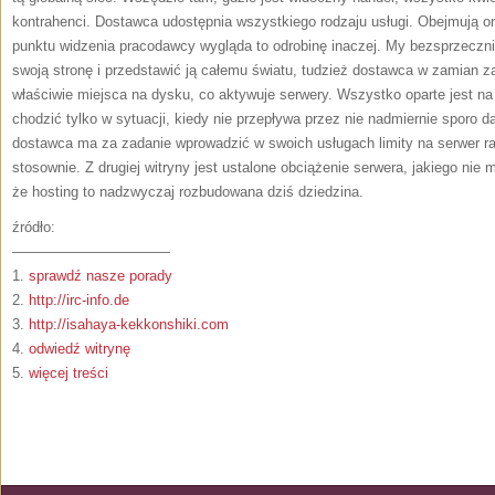
kontrahenci. Dostawca udostępnia wszystkiego rodzaju usługi. Obejmują 
punktu widzenia pracodawcy wygląda to odrobinę inaczej. My bezsprzeczni
swoją stronę i przedstawić ją całemu światu, tudzież dostawca w zamian z
właściwie miejsca na dysku, co aktywuje serwery. Wszystko oparte jest n
chodzić tylko w sytuacji, kiedy nie przepływa przez nie nadmiernie sporo d
dostawca ma za zadanie wprowadzić w swoich usługach limity na serwer rac
stosownie. Z drugiej witryny jest ustalone obciążenie serwera, jakiego ni
że hosting to nadzwyczaj rozbudowana dziś dziedzina.
źródło:
———————————
1.
sprawdź nasze porady
2.
http://irc-info.de
3.
http://isahaya-kekkonshiki.com
4.
odwiedź witrynę
5.
więcej treści