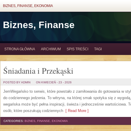
BIZNES, FINANSE, EKONOMIA
Biznes, Finanse
STRONA GŁÓWNA
ARCHIWUM
SPIS TREŚCI
TAGI
Śniadania i Przekąski
POSTED BY ADMIN
ON KWIECIEŃ - 23 - 2026
JemWegańsko to serwis, które powstało z zamiłowania do gotowania w styl
do codziennego jedzenia. To witryna, na której smak spotyka się z wygodą
wegańska może być pełna inspiracji, świeża i jednocześnie wartościowa. 
osób, które poszukują codziennych
[ Read More ]
CATEGORIES:
BIZNES, FINANSE, EKONOMIA