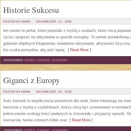
Historie Sukcesu
POSTED BY ADMIN
ON KWIECIEŃ - 21 - 2026
ten serwis to portal, które powstało z myślą o osobach, które chcą popraw
życia i spojrzeć na odżywianie w sposób rozsądny. To serwis poradnikowy
gubienie zbędnych kilogramów, świadome odżywianie, aktywność fizyczna
kto szuka pomysłów, aby jeść lepiej,
[ Read More ]
CATEGORIES:
BIZNES, FINANSE, EKONOMIA
Giganci z Europy
POSTED BY ADMIN
ON KWIECIEŃ - 20 - 2026
Auto Jarmark to współczesna przestrzeń dla osób, które interesują się ś
tworzone z myślą o czytelnikach, którzy chcą być zorientowani w tematac
jednocześnie szukają treści podanych w zrozumiały i przyjazny sposób. Str
kierowców, fanów czterech kółek oraz
[ Read More ]
CATEGORIES:
BIZNES, FINANSE, EKONOMIA