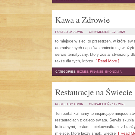
Kawa a Zdrowie
POSTED BY ADMIN
ON KWIECIEŃ - 12 - 2026
to miejsce w sieci to przestrzeń, w której św
aromatycznych napojów zamienia się w użyte
serwis tematyczny, który został stworzony dl
także dla tych, którzy
[ Read More ]
CATEGORIES:
BIZNES, FINANSE, EKONOMIA
Restauracje na Świecie
POSTED BY ADMIN
ON KWIECIEŃ - 11 - 2026
Ten portal kulinarny to inspirujące miejsce s
restauracjach z całego świata. Serwis skupi
kulinarnymi, testami i ciekawostkami z branży
miejsce, które łączy smak, wiedzę
[ Read Mo