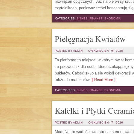
rozwiązań optycznych. Już na pierwszy rzut 
czytelnikach, ponieważ treści koncentrują się
CATEGORIES:
BIZNES, FINANSE, EKONOMIA
Pielęgnacja Kwiatów
POSTED BY ADMIN
ON KWIECIEŃ - 9 - 2026
Ta platforma to miejsce, w którym świat komp
To przewodnik dla osób, które szukają piękny
bukietów. Całość skupia się wokół dekoracji 
także do materiałów
[ Read More ]
CATEGORIES:
BIZNES, FINANSE, EKONOMIA
Kafelki i Płytki Cerami
POSTED BY ADMIN
ON KWIECIEŃ - 7 - 2026
Mars-Net to wartościowa strona internetowa, 