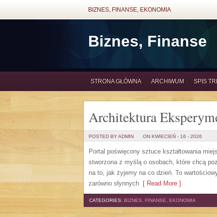
BIZNES, FINANSE, EKONOMIA
Biznes, Finanse
STRONA GŁÓWNA
ARCHIWUM
SPIS TR
Architektura Eksperym
POSTED BY ADMIN
ON KWIECIEŃ - 16 - 2026
Portal poświęcony sztuce kształtowania miejs
stworzona z myślą o osobach, które chcą po
na to, jak żyjemy na co dzień. To wartościo
zarówno słynnych
[ Read More ]
CATEGORIES:
BIZNES, FINANSE, EKONOMIA