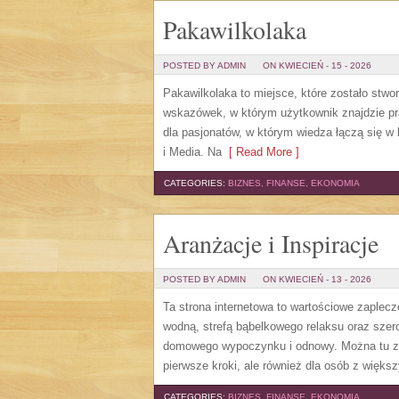
Pakawilkolaka
POSTED BY ADMIN
ON KWIECIEŃ - 15 - 2026
Pakawilkolaka to miejsce, które zostało stwor
wskazówek, w którym użytkownik znajdzie pra
dla pasjonatów, w którym wiedza łączą się w 
i Media. Na
[ Read More ]
CATEGORIES:
BIZNES, FINANSE, EKONOMIA
Aranżacje i Inspiracje
POSTED BY ADMIN
ON KWIECIEŃ - 13 - 2026
Ta strona internetowa to wartościowe zaplecze
wodną, strefą bąbelkowego relaksu oraz szer
domowego wypoczynku i odnowy. Można tu zna
pierwsze kroki, ale również dla osób z wię
CATEGORIES:
BIZNES, FINANSE, EKONOMIA