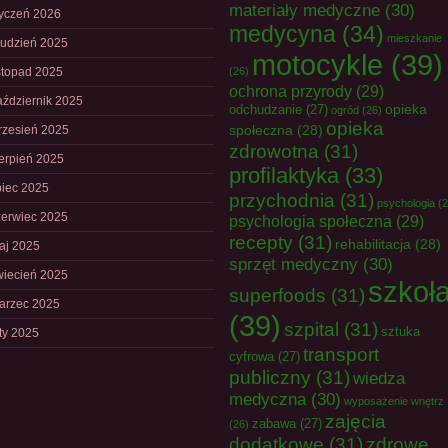
materiały medyczne
(30)
tyczeń 2026
medycyna
(34)
mieszkanie
rudzień 2025
motocykle
(39)
istopad 2025
(26)
ochrona przyrody
(29)
aździernik 2025
opieka
odchudzanie
(27)
ogród
(26)
opieka
społeczna
(28)
rzesień 2025
zdrowotna
(31)
ierpień 2025
profilaktyka
(33)
piec 2025
przychodnia
(31)
psychologia
(2
zerwiec 2025
psychologia społeczna
(29)
recepty
(31)
rehabilitacja
(28)
aj 2025
sprzęt medyczny
(30)
wiecień 2025
szkoł
superfoods
(31)
arzec 2025
(39)
szpital
(31)
sztuka
uty 2025
transport
cyfrowa
(27)
publiczny
(31)
wiedza
medyczna
(30)
wyposażenie wnętrz
zajęcia
zabawa
(27)
(26)
dodatkowe
(31)
zdrowe