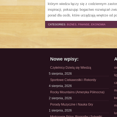
którym wiedza łączy się z codziennym zasto
inspiracji, pokazując bogactwo rozwiązań zw
porad dla osób, które urządzają wnętrze od p
CATEGORIES:
BIZNES, FINANSE, EKONOMIA
Nowe wpisy:
A
Czytelnicy Dzielą się Wiedzą
s
5 sierpnia, 2026
li
Sportowe Ciekawostki i Rekordy
c
4 sierpnia, 2026
m
Rocky Mountains (Ameryka Północna)
k
2 sierpnia, 2026
Porady Muzyczne i Nauka Gry
m
1 sierpnia, 2026
l
Mistrzowie Pióra: Biografie i Sylwetki