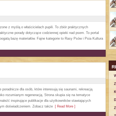
zone z myślą o właścicielach pupili. To zbiór praktycznych
ktyczne porady dotyczące codziennej opieki nad psem. To portal
bogatą bazę materiałów. Fajne kategorie to Rasy Psów i Psia Kultura
R
W
Z
 poradnicze dla osób, które interesują się saunami, rekreacją
K
oko rozumianym regeneracją. Strona skupia się na tematyce
D
leźć inspirujące publikacje dla użytkowników stawiających
kszym doświadczeniem. Zobacz także
[ Read More ]
Z
Z