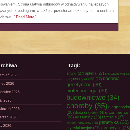
sowaniem. Strona ułatwia odbiorców w odnajdywaniu najlepszych
iązanych z podłogami, a także z przesłonami okiennymi. To centrum
odstaw.
[ Read More ]
rchiwa
Tagi:
antyki
(27)
apteka
(27)
aranżacja wnętrz
ierpień 2026
badania
asertywność
(27)
(26)
piec 2026
genetyczne
(30)
biotechnologia
(30)
zerwiec 2026
budownictwo
(34)
aj 2026
choroby
(35)
diagnostyk
wiecień 2026
(28)
e-commerce
dieta
(27)
dom
(26)
(28)
egzaminy
(28)
farmacja
(27)
arzec 2026
genetyka
(30)
fitness medyczny
(26)
uty 2026
korepetycje
(28
gry edukacyjne
(27)