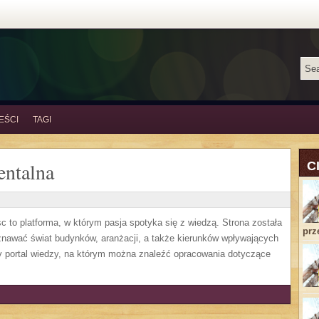
EŚCI
TAGI
entalna
C
c to platforma, w którym pasja spotyka się z wiedzą. Strona została
prz
znawać świat budynków, aranżacji, a także kierunków wpływających
wy portal wiedzy, na którym można znaleźć opracowania dotyczące