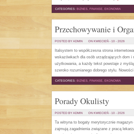
CATEGORIES:
BIZNES, FINANSE, EKONOMIA
Przechowywanie i Orga
POSTED BY ADMIN
ON KWIECIEŃ - 10 - 2026
Italsystem to współczesna strona internetowa
wskazówkach dla osób urządzających dom i m
użytkowania, a każdy tekst powstaje z myślą 
szeroko rozumianego dobrego stylu. Nowości
CATEGORIES:
BIZNES, FINANSE, EKONOMIA
Porady Okulisty
POSTED BY ADMIN
ON KWIECIEŃ - 10 - 2026
Ta witryna to bogaty merytorycznie magazyn 
zajmują zagadnienia związane z pracą lekarza