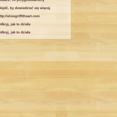
ejdź, by dowiedzieć się więcej
ttp://elsiegriffithsart.com
dkryj, jak to działa
dkryj, jak to działa