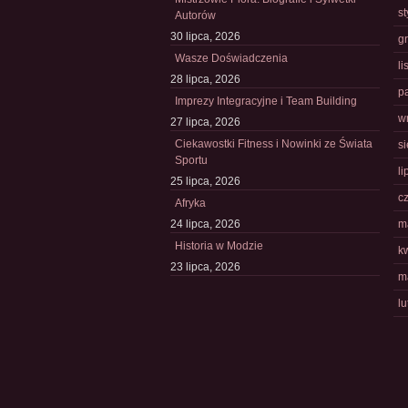
s
Autorów
30 lipca, 2026
g
Wasze Doświadczenia
l
28 lipca, 2026
p
Imprezy Integracyjne i Team Building
w
27 lipca, 2026
Ciekawostki Fitness i Nowinki ze Świata
s
Sportu
li
25 lipca, 2026
c
Afryka
24 lipca, 2026
m
Historia w Modzie
k
23 lipca, 2026
m
l