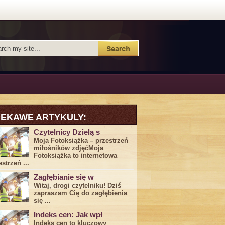
IEKAWE ARTYKULY:
Czytelnicy Dzielą s
Moja Fotoksiążka – przestrzeń
miłośników zdjęćMoja
Fotoksiążka to internetowa
estrzeń ...
Zagłębianie się w
Witaj, drogi ⁤czytelniku! Dziś
zapraszam Cię do‍ zagłębienia
‍się⁢ ...
Indeks cen: Jak wpł
Indeks cen to kluczowy