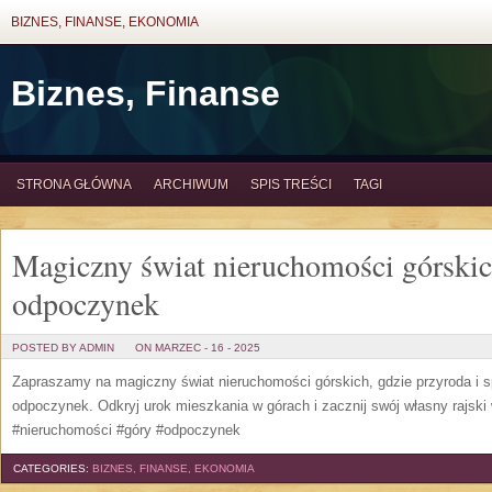
BIZNES, FINANSE, EKONOMIA
Biznes, Finanse
STRONA GŁÓWNA
ARCHIWUM
SPIS TREŚCI
TAGI
Magiczny świat nieruchomości górskich
odpoczynek
POSTED BY ADMIN
ON MARZEC - 16 - 2025
Zapraszamy na magiczny świat nieruchomości górskich, gdzie przyroda i s
odpoczynek. Odkryj urok mieszkania w górach i zacznij swój własny rajski
#nieruchomości #góry #odpoczynek
CATEGORIES:
BIZNES, FINANSE, EKONOMIA