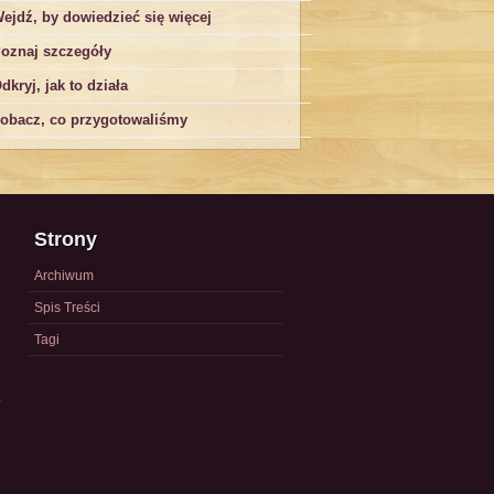
ejdź, by dowiedzieć się więcej
oznaj szczegóły
dkryj, jak to działa
obacz, co przygotowaliśmy
Strony
Archiwum
Spis Treści
Tagi
a
)