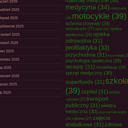
materiały medyczne
(30)
tyczeń 2026
medycyna
(34)
mieszkanie
rudzień 2025
motocykle
(39)
istopad 2025
(26)
ochrona przyrody
(29)
aździernik 2025
opieka
odchudzanie
(27)
ogród
(26)
opieka
społeczna
(28)
rzesień 2025
zdrowotna
(31)
ierpień 2025
profilaktyka
(33)
piec 2025
przychodnia
(31)
psychologia
(2
zerwiec 2025
psychologia społeczna
(29)
recepty
(31)
rehabilitacja
(28)
aj 2025
sprzęt medyczny
(30)
wiecień 2025
szkoł
superfoods
(31)
arzec 2025
(39)
szpital
(31)
sztuka
uty 2025
transport
cyfrowa
(27)
publiczny
(31)
wiedza
medyczna
(30)
wyposażenie wnętrz
zajęcia
zabawa
(27)
(26)
dodatkowe
(31)
zdrowe