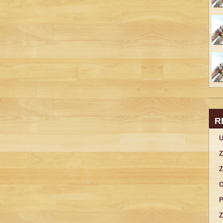
R
U
Z
Z
O
P
Z