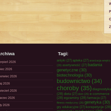
W
P
O
Z
rchiwa
Tagi:
antyki
(27)
apteka
(27)
aranżacja wnętrz
ierpień 2026
badania
asertywność
(27)
(26)
piec 2026
genetyczne
(30)
biotechnologia
(30)
zerwiec 2026
budownictwo
(34)
aj 2026
choroby
(35)
diagnostyk
wiecień 2026
(28)
e-commerce
dieta
(27)
dom
(26)
(28)
egzaminy
(28)
farmacja
(27)
arzec 2026
genetyka
(30)
fitness medyczny
(26)
uty 2026
korepetycje
(28
gry edukacyjne
(27)