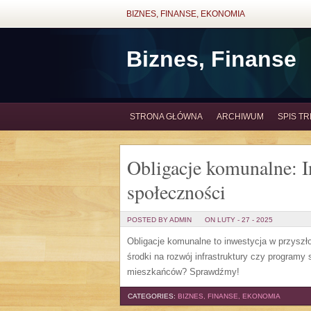
BIZNES, FINANSE, EKONOMIA
Biznes, Finanse
STRONA GŁÓWNA
ARCHIWUM
SPIS TR
Obligacje komunalne: I
społeczności
POSTED BY ADMIN
ON LUTY - 27 - 2025
Obligacje komunalne to inwestycja w przyszł
środki na rozwój infrastruktury czy programy
mieszkańców? Sprawdźmy!
CATEGORIES:
BIZNES, FINANSE, EKONOMIA