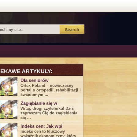
IEKAWE ARTYKULY:
Dla seniorów
Ortex Poland – nowoczesny
portal o ortopedii, rehabilitacji i
świadomym ...
Zagłębianie się w
Witaj, drogi ⁤czytelniku! Dziś
zapraszam Cię do‍ zagłębienia
‍się⁢ ...
Indeks cen: Jak wpł
Indeks cen to kluczowy
wskaźnik ekonomiczny, który