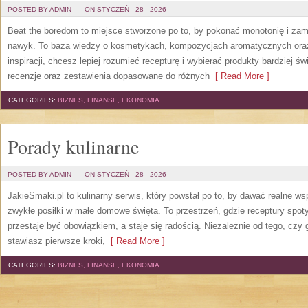
POSTED BY ADMIN
ON STYCZEŃ - 28 - 2026
Beat the boredom to miejsce stworzone po to, by pokonać monotonię i zam
nawyk. To baza wiedzy o kosmetykach, kompozycjach aromatycznych oraz 
inspiracji, chcesz lepiej rozumieć recepturę i wybierać produkty bardziej ś
recenzje oraz zestawienia dopasowane do różnych
[ Read More ]
CATEGORIES:
BIZNES, FINANSE, EKONOMIA
Porady kulinarne
POSTED BY ADMIN
ON STYCZEŃ - 28 - 2026
JakieSmaki.pl to kulinarny serwis, który powstał po to, by dawać realne ws
zwykłe posiłki w małe domowe święta. To przestrzeń, gdzie receptury spoty
przestaje być obowiązkiem, a staje się radością. Niezależnie od tego, czy 
stawiasz pierwsze kroki,
[ Read More ]
CATEGORIES:
BIZNES, FINANSE, EKONOMIA