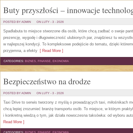
Buty przyszłości – innowacje technolo
POSTED BY ADMIN
ON LUTY - 3 - 2026
Spadlabuta to miejsce stworzone dla osób, które chcą zadbać o swoje pant
prezencję, wygodę i długowieczność ulubionych par, znajdziesz tu wszystk
w najlepszej kondycji. To kompleksowe podejście do tematu, dzięki którem
przyjemna, a efekty
[ Read More ]
CATEGORIES:
BIZNES, FINANSE, EKONOMIA
Bezpieczeństwo na drodze
POSTED BY ADMIN
ON LUTY - 3 - 2026
Taxi Drive to serwis tworzony z myślą o prowadzących taxi, miłośnikach mo
chcą lepiej zrozumieć branżę transportu osób. To miejsce, w którym prakt
i konkretną wiedzą o tym, jak działa nowoczesna taksówka: od wyboru aut
Read More ]
CATEGORIES:
BIZNES, FINANSE, EKONOMIA