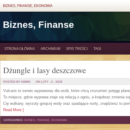
BIZNES, FINANSE, EKONOMIA
Biznes, Finanse
STRONA GŁÓWNA
ARCHIWUM
SPIS TREŚCI
TAGI
Dżungle i lasy deszczowe
POSTED BY ADMIN
ON LUTY - 4 - 2026
Vulcans to serwis wyprawowy dla osób, które chcą zrozumieć potęgę planety
To miejsce, gdzie wyprawa staje się relacją o ogniu, a krajobraz zmienia s
Cię wulkany, wyrzuty gorącej wody oraz spadające nurty, znajdziesz tu pom
Read More ]
CATEGORIES:
BIZNES, FINANSE, EKONOMIA