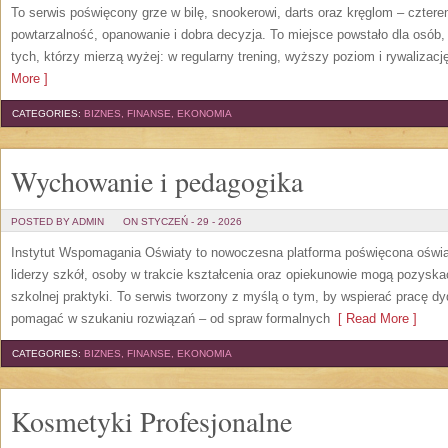
To serwis poświęcony grze w bilę, snookerowi, darts oraz kręglom – czterem
powtarzalność, opanowanie i dobra decyzja. To miejsce powstało dla osób, kt
tych, którzy mierzą wyżej: w regularny trening, wyższy poziom i rywalizac
More ]
CATEGORIES:
BIZNES, FINANSE, EKONOMIA
Wychowanie i pedagogika
POSTED BY ADMIN
ON STYCZEŃ - 29 - 2026
Instytut Wspomagania Oświaty to nowoczesna platforma poświęcona oświ
liderzy szkół, osoby w trakcie kształcenia oraz opiekunowie mogą pozysk
szkolnej praktyki. To serwis tworzony z myślą o tym, by wspierać pracę d
pomagać w szukaniu rozwiązań – od spraw formalnych
[ Read More ]
CATEGORIES:
BIZNES, FINANSE, EKONOMIA
Kosmetyki Profesjonalne