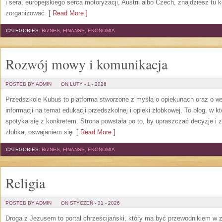
i sera, europejskiego serca motoryzacji, Austrii albo Czech, znajdziesz tu 
zorganizować
[ Read More ]
CATEGORIES:
BIZNES, FINANSE, EKONOMIA
Rozwój mowy i komunikacja
POSTED BY ADMIN
ON LUTY - 1 - 2026
Przedszkole Kubuś to platforma stworzone z myślą o opiekunach oraz o ws
informacji na temat edukacji przedszkolnej i opieki żłobkowej. To blog, w 
spotyka się z konkretem. Strona powstała po to, by upraszczać decyzje 
żłobka, oswajaniem się
[ Read More ]
CATEGORIES:
BIZNES, FINANSE, EKONOMIA
Religia
POSTED BY ADMIN
ON STYCZEŃ - 31 - 2026
Droga z Jezusem to portal chrześcijański, który ma być przewodnikiem w