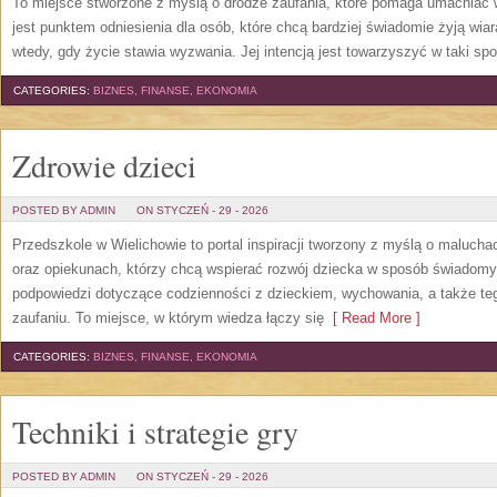
To miejsce stworzone z myślą o drodze zaufania, które pomaga umacniać w
jest punktem odniesienia dla osób, które chcą bardziej świadomie żyją wiarą
wtedy, gdy życie stawia wyzwania. Jej intencją jest towarzyszyć w taki s
CATEGORIES:
BIZNES, FINANSE, EKONOMIA
Zdrowie dzieci
POSTED BY ADMIN
ON STYCZEŃ - 29 - 2026
Przedszkole w Wielichowie to portal inspiracji tworzony z myślą o maluc
oraz opiekunach, którzy chcą wspierać rozwój dziecka w sposób świadom
podpowiedzi dotyczące codzienności z dzieckiem, wychowania, a także teg
zaufaniu. To miejsce, w którym wiedza łączy się
[ Read More ]
CATEGORIES:
BIZNES, FINANSE, EKONOMIA
Techniki i strategie gry
POSTED BY ADMIN
ON STYCZEŃ - 29 - 2026