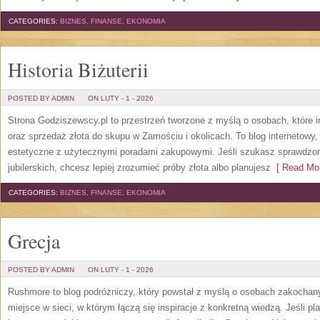
CATEGORIES:
BIZNES, FINANSE, EKONOMIA
Historia Biżuterii
POSTED BY ADMIN
ON LUTY - 1 - 2026
Strona Godziszewscy.pl to przestrzeń tworzone z myślą o osobach, które in
oraz sprzedaż złota do skupu w Zamościu i okolicach. To blog internetowy
estetyczne z użytecznymi poradami zakupowymi. Jeśli szukasz sprawdz
jubilerskich, chcesz lepiej zrozumieć próby złota albo planujesz
[ Read Mor
CATEGORIES:
BIZNES, FINANSE, EKONOMIA
Grecja
POSTED BY ADMIN
ON LUTY - 1 - 2026
Rushmore to blog podróżniczy, który powstał z myślą o osobach zakochan
miejsce w sieci, w którym łączą się inspiracje z konkretną wiedzą. Jeśli pl