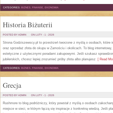
CATEGORIES:
BIZNES, FINANSE, EKONOMIA
Historia Biżuterii
POSTED BY ADMIN
ON LUTY - 1 - 2026
Strona Godziszewscy.pl to przestrzeń tworzone z myślą o osobach, które in
oraz sprzedaż złota do skupu w Zamościu i okolicach. To blog internetowy
estetyczne z użytecznymi poradami zakupowymi. Jeśli szukasz sprawdz
jubilerskich, chcesz lepiej zrozumieć próby złota albo planujesz
[ Read Mor
CATEGORIES:
BIZNES, FINANSE, EKONOMIA
Grecja
POSTED BY ADMIN
ON LUTY - 1 - 2026
Rushmore to blog podróżniczy, który powstał z myślą o osobach zakochan
miejsce w sieci, w którym łączą się inspiracje z konkretną wiedzą. Jeśli pl