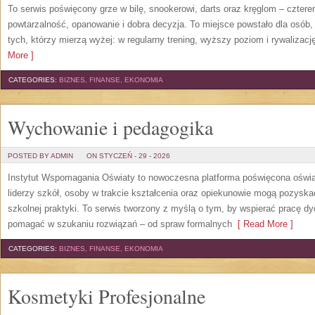
To serwis poświęcony grze w bilę, snookerowi, darts oraz kręglom – czterem
powtarzalność, opanowanie i dobra decyzja. To miejsce powstało dla osób, kt
tych, którzy mierzą wyżej: w regularny trening, wyższy poziom i rywalizac
More ]
CATEGORIES:
BIZNES, FINANSE, EKONOMIA
Wychowanie i pedagogika
POSTED BY ADMIN
ON STYCZEŃ - 29 - 2026
Instytut Wspomagania Oświaty to nowoczesna platforma poświęcona oświ
liderzy szkół, osoby w trakcie kształcenia oraz opiekunowie mogą pozysk
szkolnej praktyki. To serwis tworzony z myślą o tym, by wspierać pracę d
pomagać w szukaniu rozwiązań – od spraw formalnych
[ Read More ]
CATEGORIES:
BIZNES, FINANSE, EKONOMIA
Kosmetyki Profesjonalne