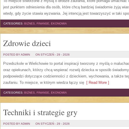
To miejsce stworzone z myślą o drodze zaufania, które pomaga umacniać w
jest punktem odniesienia dla osób, które chcą bardziej świadomie żyją wiarą
wtedy, gdy życie stawia wyzwania. Jej intencją jest towarzyszyć w taki s
CATEGORIES:
BIZNES, FINANSE, EKONOMIA
Zdrowie dzieci
POSTED BY ADMIN
ON STYCZEŃ - 29 - 2026
Przedszkole w Wielichowie to portal inspiracji tworzony z myślą o maluc
oraz opiekunach, którzy chcą wspierać rozwój dziecka w sposób świadom
podpowiedzi dotyczące codzienności z dzieckiem, wychowania, a także teg
zaufaniu. To miejsce, w którym wiedza łączy się
[ Read More ]
CATEGORIES:
BIZNES, FINANSE, EKONOMIA
Techniki i strategie gry
POSTED BY ADMIN
ON STYCZEŃ - 29 - 2026