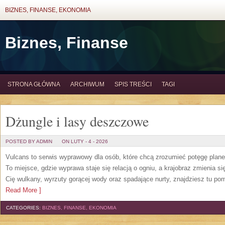
BIZNES, FINANSE, EKONOMIA
Biznes, Finanse
STRONA GŁÓWNA
ARCHIWUM
SPIS TREŚCI
TAGI
Dżungle i lasy deszczowe
POSTED BY ADMIN
ON LUTY - 4 - 2026
Vulcans to serwis wyprawowy dla osób, które chcą zrozumieć potęgę planety
To miejsce, gdzie wyprawa staje się relacją o ogniu, a krajobraz zmienia s
Cię wulkany, wyrzuty gorącej wody oraz spadające nurty, znajdziesz tu pom
Read More ]
CATEGORIES:
BIZNES, FINANSE, EKONOMIA