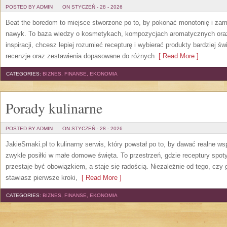
POSTED BY ADMIN
ON STYCZEŃ - 28 - 2026
Beat the boredom to miejsce stworzone po to, by pokonać monotonię i zam
nawyk. To baza wiedzy o kosmetykach, kompozycjach aromatycznych oraz 
inspiracji, chcesz lepiej rozumieć recepturę i wybierać produkty bardziej ś
recenzje oraz zestawienia dopasowane do różnych
[ Read More ]
CATEGORIES:
BIZNES, FINANSE, EKONOMIA
Porady kulinarne
POSTED BY ADMIN
ON STYCZEŃ - 28 - 2026
JakieSmaki.pl to kulinarny serwis, który powstał po to, by dawać realne ws
zwykłe posiłki w małe domowe święta. To przestrzeń, gdzie receptury spoty
przestaje być obowiązkiem, a staje się radością. Niezależnie od tego, czy 
stawiasz pierwsze kroki,
[ Read More ]
CATEGORIES:
BIZNES, FINANSE, EKONOMIA