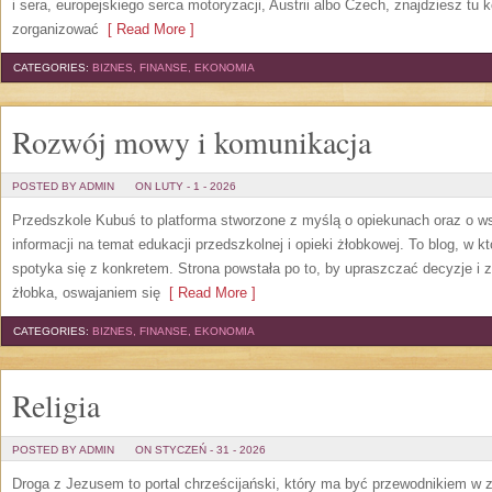
i sera, europejskiego serca motoryzacji, Austrii albo Czech, znajdziesz tu 
zorganizować
[ Read More ]
CATEGORIES:
BIZNES, FINANSE, EKONOMIA
Rozwój mowy i komunikacja
POSTED BY ADMIN
ON LUTY - 1 - 2026
Przedszkole Kubuś to platforma stworzone z myślą o opiekunach oraz o ws
informacji na temat edukacji przedszkolnej i opieki żłobkowej. To blog, w 
spotyka się z konkretem. Strona powstała po to, by upraszczać decyzje 
żłobka, oswajaniem się
[ Read More ]
CATEGORIES:
BIZNES, FINANSE, EKONOMIA
Religia
POSTED BY ADMIN
ON STYCZEŃ - 31 - 2026
Droga z Jezusem to portal chrześcijański, który ma być przewodnikiem w