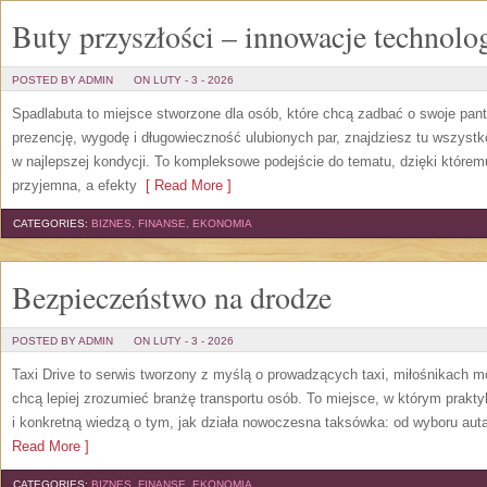
Buty przyszłości – innowacje technolo
POSTED BY ADMIN
ON LUTY - 3 - 2026
Spadlabuta to miejsce stworzone dla osób, które chcą zadbać o swoje pant
prezencję, wygodę i długowieczność ulubionych par, znajdziesz tu wszystk
w najlepszej kondycji. To kompleksowe podejście do tematu, dzięki którem
przyjemna, a efekty
[ Read More ]
CATEGORIES:
BIZNES, FINANSE, EKONOMIA
Bezpieczeństwo na drodze
POSTED BY ADMIN
ON LUTY - 3 - 2026
Taxi Drive to serwis tworzony z myślą o prowadzących taxi, miłośnikach mo
chcą lepiej zrozumieć branżę transportu osób. To miejsce, w którym prakt
i konkretną wiedzą o tym, jak działa nowoczesna taksówka: od wyboru aut
Read More ]
CATEGORIES:
BIZNES, FINANSE, EKONOMIA