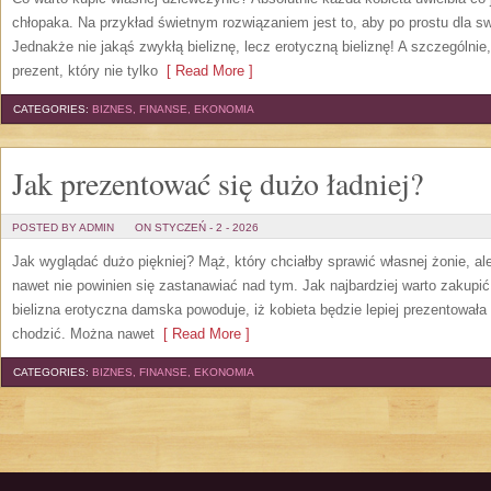
chłopaka. Na przykład świetnym rozwiązaniem jest to, aby po prostu dla sw
Jednakże nie jakąś zwykłą bieliznę, lecz erotyczną bieliznę! A szczególnie
prezent, który nie tylko
[ Read More ]
CATEGORIES:
BIZNES, FINANSE, EKONOMIA
Jak prezentować się dużo ładniej?
POSTED BY ADMIN
ON STYCZEŃ - 2 - 2026
Jak wyglądać dużo piękniej? Mąż, który chciałby sprawić własnej żonie, al
nawet nie powinien się zastanawiać nad tym. Jak najbardziej warto zakupi
bielizna erotyczna damska powoduje, iż kobieta będzie lepiej prezentowała
chodzić. Można nawet
[ Read More ]
CATEGORIES:
BIZNES, FINANSE, EKONOMIA