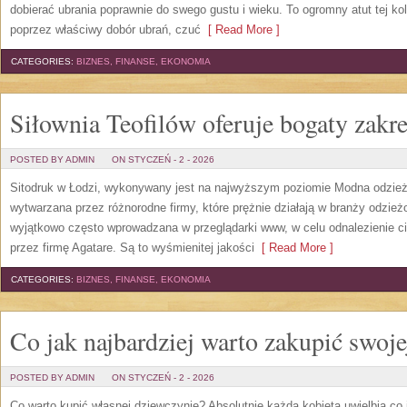
dobierać ubrania poprawnie do swego gustu i wieku. To ogromny atut tej k
poprzez właściwy dobór ubrań, czuć
[ Read More ]
CATEGORIES:
BIZNES, FINANSE, EKONOMIA
Siłownia Teofilów oferuje bogaty zakre
POSTED BY ADMIN
ON STYCZEŃ - 2 - 2026
Sitodruk w Łodzi, wykonywany jest na najwyższym poziomie Modna odzież
wytwarzana przez różnorodne firmy, które prężnie działają w branży odzież
wyjątkowo często wprowadzana w przeglądarki www, w celu odnalezienie c
przez firmę Agatare. Są to wyśmienitej jakości
[ Read More ]
CATEGORIES:
BIZNES, FINANSE, EKONOMIA
Co jak najbardziej warto zakupić swoj
POSTED BY ADMIN
ON STYCZEŃ - 2 - 2026
Co warto kupić własnej dziewczynie? Absolutnie każda kobieta uwielbia co