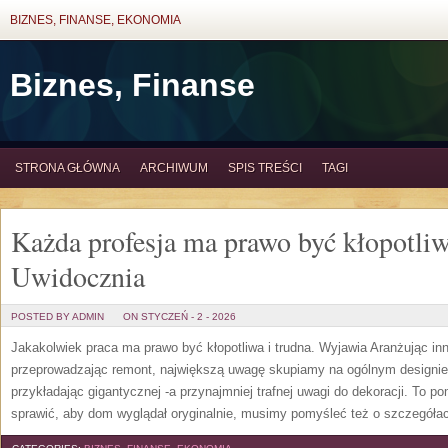
BIZNES, FINANSE, EKONOMIA
Biznes, Finanse
STRONA GŁÓWNA
ARCHIWUM
SPIS TREŚCI
TAGI
Każda profesja ma prawo być kłopotliw
Uwidocznia
POSTED BY ADMIN
ON STYCZEŃ - 2 - 2026
Jakakolwiek praca ma prawo być kłopotliwa i trudna. Wyjawia Aranżując i
przeprowadzając remont, największą uwagę skupiamy na ogólnym designie
przykładając gigantycznej -a przynajmniej trafnej uwagi do dekoracji. To p
sprawić, aby dom wyglądał oryginalnie, musimy pomyśleć też o szczegóła