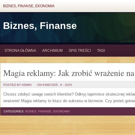
BIZNES, FINANSE, EKONOMIA
Biznes, Finanse
STRONA GŁÓWNA
ARCHIWUM
SPIS TREŚCI
TAGI
Magia reklamy: Jak zrobić wrażenie na
POSTED BY ADMIN
ON KWIECIEŃ - 6 - 2025
Chcesz zdobyć uwagę swoich klientów? Odkryj tajemnice skutecznej reklamy
wrażenie! Magia reklamy to klucz do sukcesu w biznesie. Czy jesteś goto
CATEGORIES:
BIZNES, FINANSE, EKONOMIA