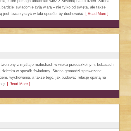
nia, które pomaga umacniać więź z Stwórcą na co dzień. Strona
 bardziej świadomie żyją wiarą – nie tylko od święta, ale także
cją jest towarzyszyć w taki sposób, by duchowość
[ Read More ]
cji tworzony z myślą o maluchach w wieku przedszkolnym, bobasach
ój dziecka w sposób świadomy. Strona gromadzi sprawdzone
iem, wychowania, a także tego, jak budować relację opartą na
się
[ Read More ]