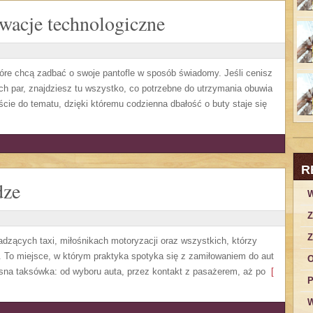
owacje technologiczne
tóre chcą zadbać o swoje pantofle w sposób świadomy. Jeśli cenisz
ch par, znajdziesz tu wszystko, co potrzebne do utrzymania obuwia
cie do tematu, dzięki któremu codzienna dbałość o buty staje się
R
dze
W
Z
Z
adzących taxi, miłośnikach motoryzacji oraz wszystkich, którzy
b. To miejsce, w którym praktyka spotyka się z zamiłowaniem do aut
O
esna taksówka: od wyboru auta, przez kontakt z pasażerem, aż po
[
P
W