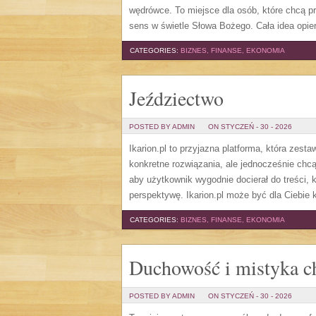
wędrówce. To miejsce dla osób, które chcą p
sens w świetle Słowa Bożego. Cała idea opier
CATEGORIES:
BIZNES, FINANSE, EKONOMIA
Jeździectwo
POSTED BY ADMIN
ON STYCZEŃ - 30 - 2026
Ikarion.pl to przyjazna platforma, która zesta
konkretne rozwiązania, ale jednocześnie chc
aby użytkownik wygodnie docierał do treści, 
perspektywę. Ikarion.pl może być dla Ciebi
CATEGORIES:
BIZNES, FINANSE, EKONOMIA
Duchowość i mistyka ch
POSTED BY ADMIN
ON STYCZEŃ - 30 - 2026