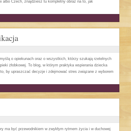
rii albo Czech, znajdziesz tu kompletny obraz na to, jak
kacja
myślą o opiekunach oraz o wszystkich, którzy szukają rzetelnych
opieki żłobkowej. To blog, w którym praktyka wspierania dziecka
 to, by upraszczać decyzje i zdejmować stres związane z wyborem
który ma być przewodnikiem w zwykłym rytmem życia i w duchowej