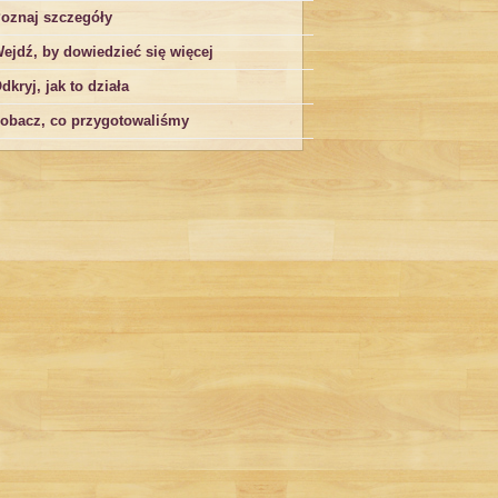
oznaj szczegóły
ejdź, by dowiedzieć się więcej
dkryj, jak to działa
obacz, co przygotowaliśmy