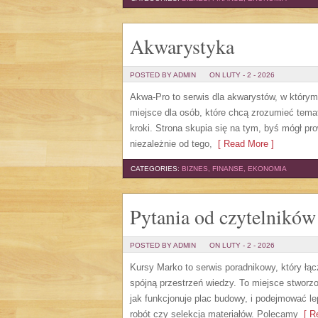
Akwarystyka
POSTED BY ADMIN
ON LUTY - 2 - 2026
Akwa-Pro to serwis dla akwarystów, w którym
miejsce dla osób, które chcą zrozumieć tema
kroki. Strona skupia się na tym, byś mógł p
niezależnie od tego,
[ Read More ]
CATEGORIES:
BIZNES, FINANSE, EKONOMIA
Pytania od czytelników
POSTED BY ADMIN
ON LUTY - 2 - 2026
Kursy Marko to serwis poradnikowy, który łą
spójną przestrzeń wiedzy. To miejsce stworz
jak funkcjonuje plac budowy, i podejmować le
robót czy selekcja materiałów. Polecamy
[ Re