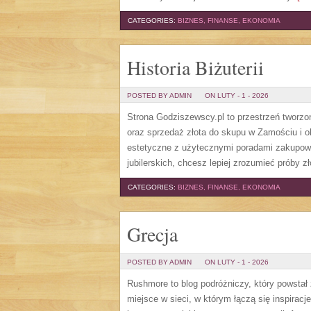
CATEGORIES:
BIZNES, FINANSE, EKONOMIA
Historia Biżuterii
POSTED BY ADMIN
ON LUTY - 1 - 2026
Strona Godziszewscy.pl to przestrzeń tworzon
oraz sprzedaż złota do skupu w Zamościu i ok
estetyczne z użytecznymi poradami zakupo
jubilerskich, chcesz lepiej zrozumieć próby zł
CATEGORIES:
BIZNES, FINANSE, EKONOMIA
Grecja
POSTED BY ADMIN
ON LUTY - 1 - 2026
Rushmore to blog podróżniczy, który powsta
miejsce w sieci, w którym łączą się inspiracj