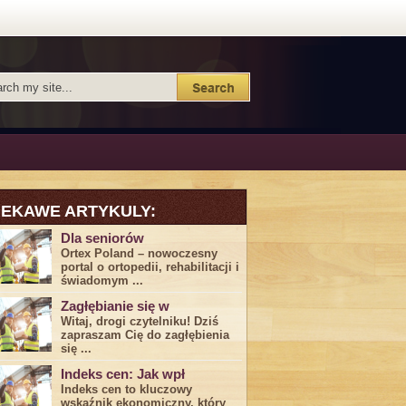
IEKAWE ARTYKULY:
Dla seniorów
Ortex Poland – nowoczesny
portal o ortopedii, rehabilitacji i
świadomym ...
Zagłębianie się w
Witaj, drogi ⁤czytelniku! Dziś
zapraszam Cię do‍ zagłębienia
‍się⁢ ...
Indeks cen: Jak wpł
Indeks cen to kluczowy
wskaźnik ekonomiczny, który