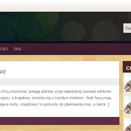
EŚCI
TAGI
we
C
chcą zrozumieć potęgę planety w jej najbardziej surowej odsłonie.
 ogniu, a krajobraz zmienia się z każdym krokiem. Jeśli fascynują
jące nurty, znajdziesz tu pomysły do planowania tras, a także
[