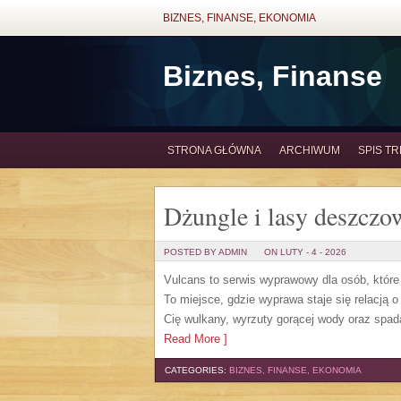
BIZNES, FINANSE, EKONOMIA
Biznes, Finanse
STRONA GŁÓWNA
ARCHIWUM
SPIS TR
Dżungle i lasy deszczo
POSTED BY ADMIN
ON LUTY - 4 - 2026
Vulcans to serwis wyprawowy dla osób, które 
To miejsce, gdzie wyprawa staje się relacją o
Cię wulkany, wyrzuty gorącej wody oraz spada
Read More ]
CATEGORIES:
BIZNES, FINANSE, EKONOMIA