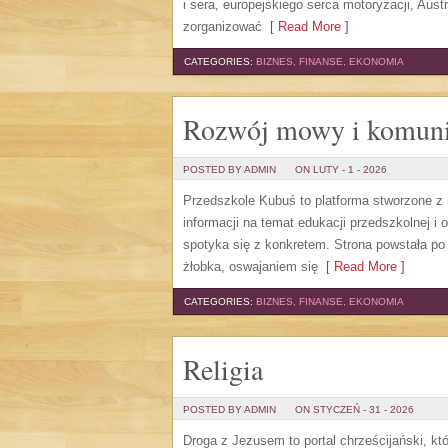
i sera, europejskiego serca motoryzacji, Aust
zorganizować
[ Read More ]
CATEGORIES:
BIZNES, FINANSE, EKONOMIA
Rozwój mowy i komuni
POSTED BY ADMIN
ON LUTY - 1 - 2026
Przedszkole Kubuś to platforma stworzone z 
informacji na temat edukacji przedszkolnej i 
spotyka się z konkretem. Strona powstała po
żłobka, oswajaniem się
[ Read More ]
CATEGORIES:
BIZNES, FINANSE, EKONOMIA
Religia
POSTED BY ADMIN
ON STYCZEŃ - 31 - 2026
Droga z Jezusem to portal chrześcijański, 