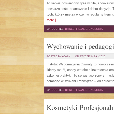
To serwis poświęcony grze w bilę, snookerowi
powtarzalność, opanowanie i dobra decyzja. To
tych, którzy mierzą wyżej: w regularny treni
More ]
CATEGORIES:
BIZNES, FINANSE, EKONOMIA
Wychowanie i pedagog
POSTED BY ADMIN
ON STYCZEŃ - 29 - 2026
Instytut Wspomagania Oświaty to nowoczesn
liderzy szkół, osoby w trakcie kształcenia 
szkolnej praktyki. To serwis tworzony z myś
pomagać w szukaniu rozwiązań – od spraw f
CATEGORIES:
BIZNES, FINANSE, EKONOMIA
Kosmetyki Profesjonal