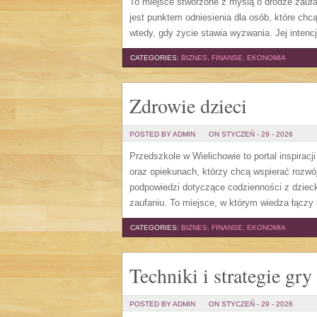
To miejsce stworzone z myślą o drodze zaufa
jest punktem odniesienia dla osób, które chcą
wtedy, gdy życie stawia wyzwania. Jej inten
CATEGORIES:
BIZNES, FINANSE, EKONOMIA
Zdrowie dzieci
POSTED BY ADMIN
ON STYCZEŃ - 29 - 2026
Przedszkole w Wielichowie to portal inspira
oraz opiekunach, którzy chcą wspierać rozw
podpowiedzi dotyczące codzienności z dzieck
zaufaniu. To miejsce, w którym wiedza łączy 
CATEGORIES:
BIZNES, FINANSE, EKONOMIA
Techniki i strategie gry
POSTED BY ADMIN
ON STYCZEŃ - 29 - 2026