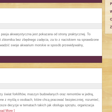
P
W
O
Z
 pasja akwarystyczna jest pokazana od strony praktycznej. To
t zbiornika bez zbędnego zadęcia, za to z naciskiem na sprawdzone
rowadzić swoje akwarium morskie w sposób przewidywalny,
czy świat forkliftów, maszyn budowlanych oraz remontów w jedną,
one z myślą o osobach, które chcą pracować bezpieczniej, rozumieć,
psze decyzje w tematach takich jak obsługa sprzętu, organizacja
ad More ]