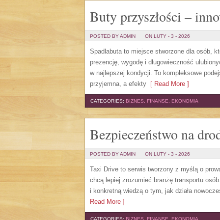
Buty przyszłości – inn
POSTED BY ADMIN
ON LUTY - 3 - 2026
Spadlabuta to miejsce stworzone dla osób, k
prezencję, wygodę i długowieczność ulubiony
w najlepszej kondycji. To kompleksowe podejś
przyjemna, a efekty
[ Read More ]
CATEGORIES:
BIZNES, FINANSE, EKONOMIA
Bezpieczeństwo na dro
POSTED BY ADMIN
ON LUTY - 3 - 2026
Taxi Drive to serwis tworzony z myślą o prow
chcą lepiej zrozumieć branżę transportu osó
i konkretną wiedzą o tym, jak działa nowocz
Read More ]
CATEGORIES:
BIZNES, FINANSE, EKONOMIA