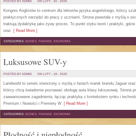
POSTED BY ADMIN
ON LUTY - 20 - 2026
Kongres Anglistów to centrum dla lektorów języka angielskiego, którzy sz
praktycznych narzędzi do pracy z uczniami. Strona powstała z myślą o oso
traktują dydaktykę jako żywy proces. To punkt styku teorii i praktyki, gdzi
oraz
[ Read More ]
CATEGORIES:
BIZNES, FINANSE, EKONOMIA
Luksusowe SUV-y
POSTED BY ADMIN
ON LUTY - 18 - 2026
Landworld to serwis stworzony z myślą o fanach marek brandu Jaguar oraz 
którzy chcą świadomie poznawać obsługę auta klasy luksusowej. Strona p
zaawansowane zagadnienia, łącząc praktykę z kontekstem rynku i techno
Premium i Nowości i Premiery W
[ Read More ]
CATEGORIES:
BIZNES, FINANSE, EKONOMIA
Płodność i niepłodność