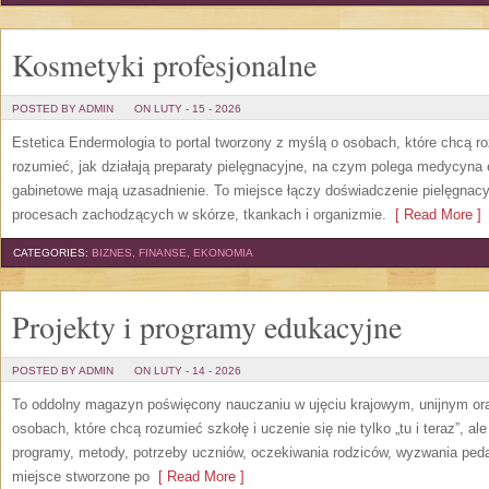
Kosmetyki profesjonalne
POSTED BY ADMIN
ON LUTY - 15 - 2026
Estetica Endermologia to portal tworzony z myślą o osobach, które chcą r
rozumieć, jak działają preparaty pielęgnacyjne, na czym polega medycyna 
gabinetowe mają uzasadnienie. To miejsce łączy doświadczenie pielęgnac
procesach zachodzących w skórze, tkankach i organizmie.
[ Read More ]
CATEGORIES:
BIZNES, FINANSE, EKONOMIA
Projekty i programy edukacyjne
POSTED BY ADMIN
ON LUTY - 14 - 2026
To oddolny magazyn poświęcony nauczaniu w ujęciu krajowym, unijnym or
osobach, które chcą rozumieć szkołę i uczenie się nie tylko „tu i teraz”, a
programy, metody, potrzeby uczniów, oczekiwania rodziców, wyzwania peda
miejsce stworzone po
[ Read More ]