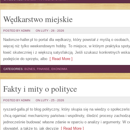
Wędkarstwo miejskie
POSTED BY ADMIN
ON LUTY - 26 - 2026
Nadorsze-haller.pl to portal dla wędkarzy, który powstał z myślą o osobac
więcej niż tylko weekendowym hobby. To miejsce, w którym praktyka spot
łowić skuteczniej i z większą satysfakcją. Jeśli szukasz konkretnych w
podejście do sprzętu, albo
[ Read More ]
CATEGORIES:
BIZNES, FINANSE, EKONOMIA
Fakty i mity o polityce
POSTED BY ADMIN
ON LUTY - 25 - 2026
ryszard-galla.pl to blog polityczny, który skupia się na wiedzy o społeczeńs
chcą ogarniać mechanizmy państwa i wspólnoty, śledzić procesy zachodzą
jednocześnie budować własne zdanie w oparciu o analizy i argumenty. W c
obywatel, a także to, jak decyzje
[ Read More ]