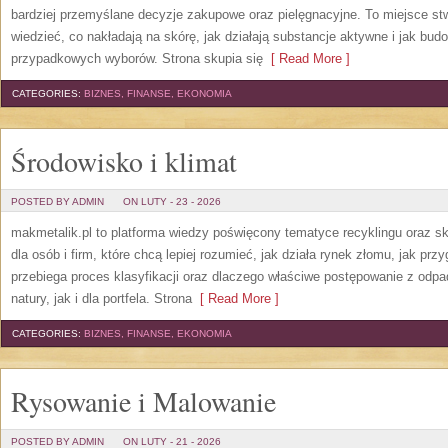
bardziej przemyślane decyzje zakupowe oraz pielęgnacyjne. To miejsce stw
wiedzieć, co nakładają na skórę, jak działają substancje aktywne i jak bu
przypadkowych wyborów. Strona skupia się
[ Read More ]
CATEGORIES:
BIZNES, FINANSE, EKONOMIA
Środowisko i klimat
POSTED BY ADMIN
ON LUTY - 23 - 2026
makmetalik.pl to platforma wiedzy poświęcony tematyce recyklingu oraz 
dla osób i firm, które chcą lepiej rozumieć, jak działa rynek złomu, jak pr
przebiega proces klasyfikacji oraz dlaczego właściwe postępowanie z odp
natury, jak i dla portfela. Strona
[ Read More ]
CATEGORIES:
BIZNES, FINANSE, EKONOMIA
Rysowanie i Malowanie
POSTED BY ADMIN
ON LUTY - 21 - 2026