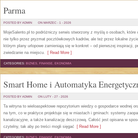
Parma
POSTED BY ADMIN
ON MARZEC - 1 - 2026
MojeSalento.pl to podróżniczy serwis stworzony z myślą o osobach, które
nie tylko przez pryzmat pocztówkowych kadrów, ale też przez lokalne życi
którym plany urlopowe zamieniają się w konkret – od pierwszej inspiracji, 
zwiedzanie na miejscu.
[ Read More ]
CATEGORIES:
BIZNES, FINANSE, EKONOMIA
Smart Home i Automatyka Energetycz
POSTED BY ADMIN
ON LUTY - 27 - 2026
Ta witryna to wieloaspektowe repozytorium wiedzy o gospodarce wodnej or
na tym, co w praktyce projektuje się w miastach i gminach: systemy zaop
kanalizacyjne, a także kanalizację deszczową. Całość jest opisana w spos
czytelny, tak aby po treści mogli sięgać
[ Read More ]
CATEGORIES:
BIZNES, FINANSE, EKONOMIA