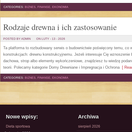
CATEGORIES:
BIZNES, FINANSE, EKONOMIA
Rodzaje drewna i ich zastosowanie
POSTED BY ADMIN
ON LUTY - 13 - 2026
Ta platforma to rozbudowany serwis o budownictwie poświęcony temu, co w
konstrukcjach: drewnu konstrukcyjnemu. Jeżeli interesuje Cię wznoszenie 
dachowa, strop albo elementy wykończeniowe, znajdziesz tu wiedzę podan
teorii. Polecamy kategorie Domy Drewniane i Impregnacja i Ochrona
[ Read
CATEGORIES:
BIZNES, FINANSE, EKONOMIA
Nowe wpisy:
Archiwa
Dieta sportowa
sierpień 2026