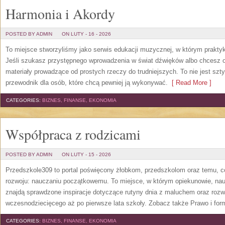
Harmonia i Akordy
POSTED BY ADMIN
ON LUTY - 16 - 2026
To miejsce stworzyliśmy jako serwis edukacji muzycznej, w którym praktyk
Jeśli szukasz przystępnego wprowadzenia w świat dźwięków albo chcesz o
materiały prowadzące od prostych rzeczy do trudniejszych. To nie jest szt
przewodnik dla osób, które chcą pewniej ją wykonywać.
[ Read More ]
CATEGORIES:
BIZNES, FINANSE, EKONOMIA
Współpraca z rodzicami
POSTED BY ADMIN
ON LUTY - 15 - 2026
Przedszkole309 to portal poświęcony żłobkom, przedszkolom oraz temu, c
rozwoju: nauczaniu początkowemu. To miejsce, w którym opiekunowie, nauc
znajdą sprawdzone inspiracje dotyczące rutyny dnia z maluchem oraz rozw
wczesnodziecięcego aż po pierwsze lata szkoły. Zobacz także Prawo i for
CATEGORIES:
BIZNES, FINANSE, EKONOMIA