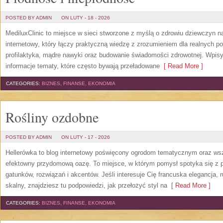
POSTED BY ADMIN
ON LUTY - 18 - 2026
MediluxClinic to miejsce w sieci stworzone z myślą o zdrowiu dziewczyn n
internetowy, który łączy praktyczną wiedzę z zrozumieniem dla realnych pot
profilaktyka, mądre nawyki oraz budowanie świadomości zdrowotnej. Wpis
informacje tematy, które często bywają przeładowane
[ Read More ]
CATEGORIES:
BIZNES, FINANSE, EKONOMIA
Rośliny ozdobne
POSTED BY ADMIN
ON LUTY - 17 - 2026
Hellerówka to blog internetowy poświęcony ogrodom tematycznym oraz w
efektowny przydomową oazę. To miejsce, w którym pomysł spotyka się z pra
gatunków, rozwiązań i akcentów. Jeśli interesuje Cię francuska elegancja, 
skalny, znajdziesz tu podpowiedzi, jak przełożyć styl na
[ Read More ]
CATEGORIES:
BIZNES, FINANSE, EKONOMIA