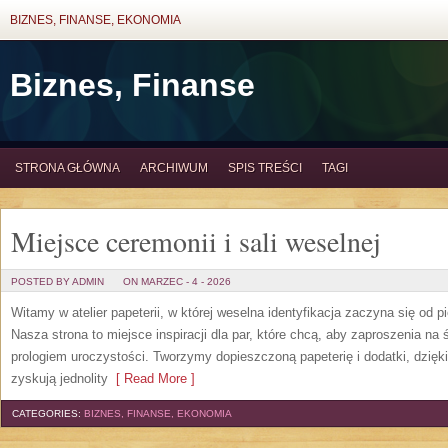
BIZNES, FINANSE, EKONOMIA
Biznes, Finanse
STRONA GŁÓWNA
ARCHIWUM
SPIS TREŚCI
TAGI
Miejsce ceremonii i sali weselnej
POSTED BY ADMIN
ON MARZEC - 4 - 2026
Witamy w atelier papeterii, w której weselna identyfikacja zaczyna się od 
Nasza strona to miejsce inspiracji dla par, które chcą, aby zaproszenia na ś
prologiem uroczystości. Tworzymy dopieszczoną papeterię i dodatki, dzięki
zyskują jednolity
[ Read More ]
CATEGORIES:
BIZNES, FINANSE, EKONOMIA