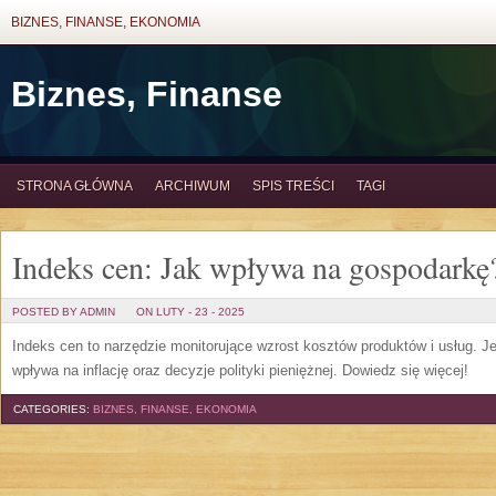
BIZNES, FINANSE, EKONOMIA
Biznes, Finanse
STRONA GŁÓWNA
ARCHIWUM
SPIS TREŚCI
TAGI
Indeks cen: Jak wpływa na gospodarkę
POSTED BY ADMIN
ON LUTY - 23 - 2025
Indeks cen to narzędzie monitorujące wzrost kosztów produktów i usług. 
wpływa na inflację oraz decyzje polityki pieniężnej. Dowiedz się więcej!
CATEGORIES:
BIZNES, FINANSE, EKONOMIA