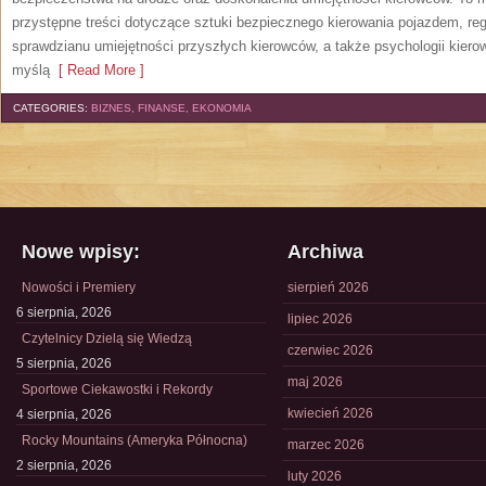
przystępne treści dotyczące sztuki bezpiecznego kierowania pojazdem, reg
sprawdzianu umiejętności przyszłych kierowców, a także psychologii kiero
myślą
[ Read More ]
CATEGORIES:
BIZNES, FINANSE, EKONOMIA
Nowe wpisy:
Archiwa
Nowości i Premiery
sierpień 2026
6 sierpnia, 2026
lipiec 2026
Czytelnicy Dzielą się Wiedzą
czerwiec 2026
5 sierpnia, 2026
maj 2026
Sportowe Ciekawostki i Rekordy
kwiecień 2026
4 sierpnia, 2026
Rocky Mountains (Ameryka Północna)
marzec 2026
2 sierpnia, 2026
luty 2026