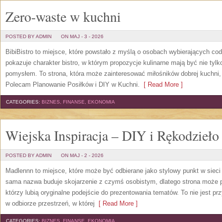
Zero-waste w kuchni
POSTED BY ADMIN
ON MAJ - 3 - 2026
BibiBistro to miejsce, które powstało z myślą o osobach wybierających cod
pokazuje charakter bistro, w którym propozycje kulinarne mają być nie tylk
pomysłem. To strona, która może zainteresować miłośników dobrej kuchni,
Polecam Planowanie Posiłków i DIY w Kuchni.
[ Read More ]
CATEGORIES:
BIZNES, FINANSE, EKONOMIA
Wiejska Inspiracja – DIY i Rękodzieło
POSTED BY ADMIN
ON MAJ - 2 - 2026
Madlennn to miejsce, które może być odbierane jako stylowy punkt w siec
sama nazwa buduje skojarzenie z czymś osobistym, dlatego strona może 
którzy lubią oryginalne podejście do prezentowania tematów. To nie jest pr
w odbiorze przestrzeń, w której
[ Read More ]
CATEGORIES:
BIZNES, FINANSE, EKONOMIA