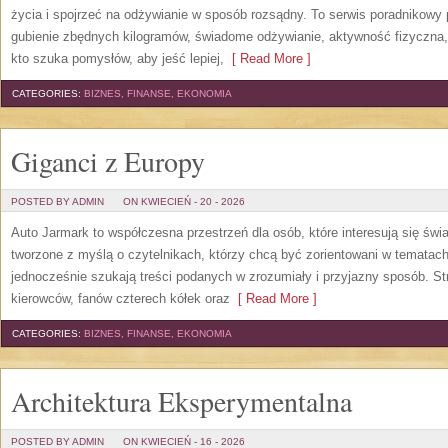
życia i spojrzeć na odżywianie w sposób rozsądny. To serwis poradnikowy
gubienie zbędnych kilogramów, świadome odżywianie, aktywność fizyczna
kto szuka pomysłów, aby jeść lepiej,
[ Read More ]
CATEGORIES:
BIZNES, FINANSE, EKONOMIA
Giganci z Europy
POSTED BY ADMIN
ON KWIECIEŃ - 20 - 2026
Auto Jarmark to współczesna przestrzeń dla osób, które interesują się ś
tworzone z myślą o czytelnikach, którzy chcą być zorientowani w tematac
jednocześnie szukają treści podanych w zrozumiały i przyjazny sposób. Str
kierowców, fanów czterech kółek oraz
[ Read More ]
CATEGORIES:
BIZNES, FINANSE, EKONOMIA
Architektura Eksperymentalna
POSTED BY ADMIN
ON KWIECIEŃ - 16 - 2026