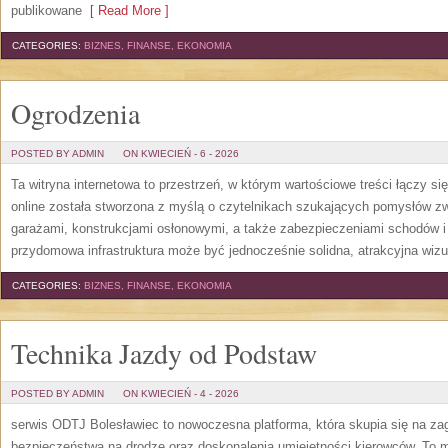
publikowane
[ Read More ]
CATEGORIES:
BIZNES, FINANSE, EKONOMIA
Ogrodzenia
POSTED BY ADMIN
ON KWIECIEŃ - 6 - 2026
Ta witryna internetowa to przestrzeń, w którym wartościowe treści łączy si
online została stworzona z myślą o czytelnikach szukających pomysłów z
garażami, konstrukcjami osłonowymi, a także zabezpieczeniami schodów i b
przydomowa infrastruktura może być jednocześnie solidna, atrakcyjna wizu
CATEGORIES:
BIZNES, FINANSE, EKONOMIA
Technika Jazdy od Podstaw
POSTED BY ADMIN
ON KWIECIEŃ - 4 - 2026
serwis ODTJ Bolesławiec to nowoczesna platforma, która skupia się na za
bezpieczeństwa na drodze oraz doskonalenia umiejętności kierowców. To mi