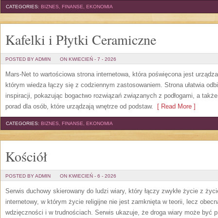
CATEGORIES:
BIZNES, FINANSE, EKONOMIA
Kafelki i Płytki Ceramiczne
POSTED BY ADMIN
ON KWIECIEŃ - 7 - 2026
Mars-Net to wartościowa strona internetowa, która poświęcona jest urządz
którym wiedza łączy się z codziennym zastosowaniem. Strona ułatwia odb
inspiracji, pokazując bogactwo rozwiązań związanych z podłogami, a takż
porad dla osób, które urządzają wnętrze od podstaw.
[ Read More ]
CATEGORIES:
BIZNES, FINANSE, EKONOMIA
Kościół
POSTED BY ADMIN
ON KWIECIEŃ - 6 - 2026
Serwis duchowy skierowany do ludzi wiary, który łączy zwykłe życie z ży
internetowy, w którym życie religijne nie jest zamknięta w teorii, lecz o
wdzięczności i w trudnościach. Serwis ukazuje, że droga wiary może być 