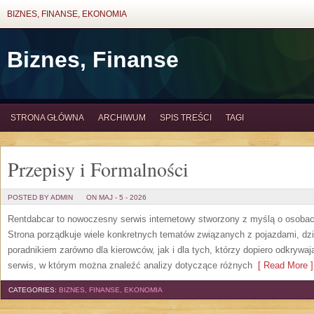
BIZNES, FINANSE, EKONOMIA
Biznes, Finanse
STRONA GŁÓWNA
ARCHIWUM
SPIS TREŚCI
TAGI
Przepisy i Formalności
POSTED BY ADMIN
ON MAJ - 5 - 2026
Rentdabcar to nowoczesny serwis internetowy stworzony z myślą o osobach
Strona porządkuje wiele konkretnych tematów związanych z pojazdami, d
poradnikiem zarówno dla kierowców, jak i dla tych, którzy dopiero odkryw
serwis, w którym można znaleźć analizy dotyczące różnych
[ Read More ]
CATEGORIES:
BIZNES, FINANSE, EKONOMIA