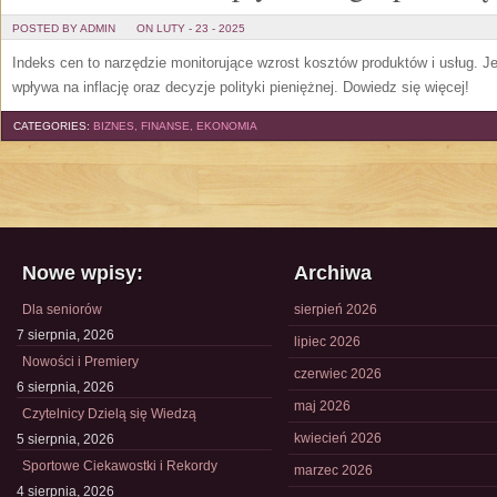
POSTED BY ADMIN
ON LUTY - 23 - 2025
Indeks cen to narzędzie monitorujące wzrost kosztów produktów i usług. 
wpływa na inflację oraz decyzje polityki pieniężnej. Dowiedz się więcej!
CATEGORIES:
BIZNES, FINANSE, EKONOMIA
Nowe wpisy:
Archiwa
Dla seniorów
sierpień 2026
7 sierpnia, 2026
lipiec 2026
Nowości i Premiery
czerwiec 2026
6 sierpnia, 2026
maj 2026
Czytelnicy Dzielą się Wiedzą
kwiecień 2026
5 sierpnia, 2026
Sportowe Ciekawostki i Rekordy
marzec 2026
4 sierpnia, 2026