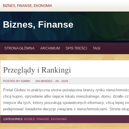
BIZNES, FINANSE, EKONOMIA
Biznes, Finanse
STRONA GŁÓWNA
ARCHIWUM
SPIS TREŚCI
TAGI
Przeglądy i Rankingi
POSTED BY ADMIN
ON MARZEC - 28 - 2026
Portal Globex to praktyczna strona poświęcona branży rynku nieruchomośc
chcą kupno, sprzedanie albo najęcie lokalu mieszkalnego, domu, działki c
miejsce dla tych, którzy poszukują sprawdzonych informacji, chcą lepiej
podejmować świadome decyzje związane z nieruchomościami. Strona skup
CATEGORIES:
BIZNES, FINANSE, EKONOMIA