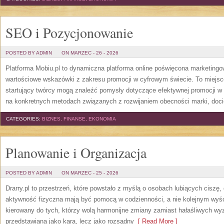
SEO i Pozycjonowanie
POSTED BY ADMIN
ON MARZEC - 26 - 2026
Platforma Mobiu.pl to dynamiczna platforma online poświęcona marketingow
wartościowe wskazówki z zakresu promocji w cyfrowym świecie. To miejsce
startujący twórcy mogą znaleźć pomysły dotyczące efektywnej promocji w s
na konkretnych metodach związanych z rozwijaniem obecności marki, doc
CATEGORIES:
BIZNES, FINANSE, EKONOMIA
Planowanie i Organizacja
POSTED BY ADMIN
ON MARZEC - 25 - 2026
Drarry.pl to przestrzeń, które powstało z myślą o osobach lubiących ciszę,
aktywność fizyczna mają być pomocą w codzienności, a nie kolejnym wyśc
kierowany do tych, którzy wolą harmonijne zmiany zamiast hałaśliwych wyzw
przedstawiana jako kara, lecz jako rozsądny
[ Read More ]