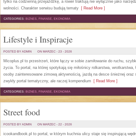
tylko na codzienną przejażdżkę, a rower traktują nie wyłącznie jako narzęd
wolności. Charakter serwisu budują tematy
[ Read More ]
CATEGORIES:
BIZNES, FINANSE, EKONOMIA
Lifestyle i Inspiracje
POSTED BY ADMIN
ON MARZEC - 23 - 2026
Micoplus.pl to przestrzeń, które łączy w sobie zamiłowanie do ruchu, szyb
życia. To portal, na której spotykają się miłośnicy rolkarstwa, wrotkarstwa
osoby zainteresowane zimową aktywnością, jazdą na desce śnieżnej oraz sk
zwykły portal tematyczny, ale raczej kompendium
[ Read More ]
CATEGORIES:
BIZNES, FINANSE, EKONOMIA
Street food
POSTED BY ADMIN
ON MARZEC - 22 - 2026
icookandbook.pl to portal, w którym kuchnia ulicy staje się inspirującą wę