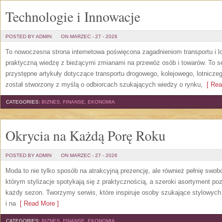
Technologie i Innowacje
POSTED BY ADMIN
ON MARZEC - 27 - 2026
To nowoczesna strona internetowa poświęcona zagadnieniom transportu i lo
praktyczną wiedzę z bieżącymi zmianami na przewóz osób i towarów. To se
przystępne artykuły dotyczące transportu drogowego, kolejowego, lotnicze
został stworzony z myślą o odbiorcach szukających wiedzy o rynku,
[ Rea
CATEGORIES:
BIZNES, FINANSE, EKONOMIA
Okrycia na Każdą Porę Roku
POSTED BY ADMIN
ON MARZEC - 27 - 2026
Moda to nie tylko sposób na atrakcyjną prezencję, ale również pełnię swob
którym stylizacje spotykają się z praktycznością, a szeroki asortyment po
każdy sezon. Tworzymy serwis, które inspiruje osoby szukające stylowych
i na
[ Read More ]
CATEGORIES:
BIZNES, FINANSE, EKONOMIA