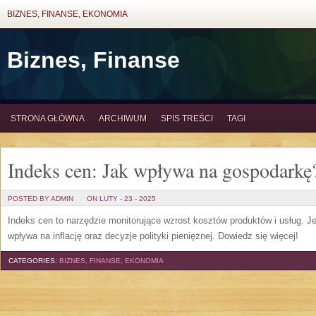
BIZNES, FINANSE, EKONOMIA
Biznes, Finanse
STRONA GŁÓWNA
ARCHIWUM
SPIS TREŚCI
TAGI
Indeks cen: Jak wpływa na gospodarkę
POSTED BY ADMIN
ON LUTY - 23 - 2025
Indeks cen to narzędzie monitorujące wzrost kosztów produktów i usług. 
wpływa na inflację oraz decyzje polityki pieniężnej. Dowiedz się więcej!
CATEGORIES:
BIZNES, FINANSE, EKONOMIA