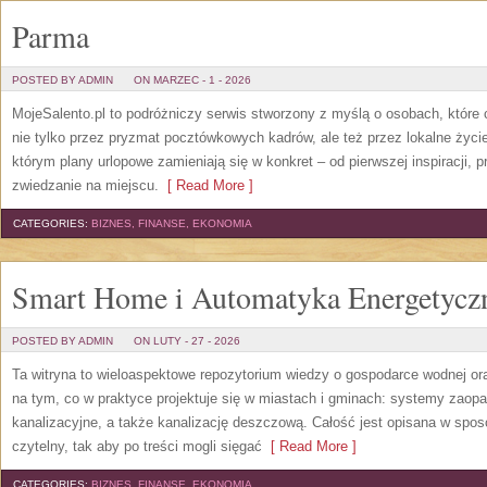
Parma
POSTED BY ADMIN
ON MARZEC - 1 - 2026
MojeSalento.pl to podróżniczy serwis stworzony z myślą o osobach, które
nie tylko przez pryzmat pocztówkowych kadrów, ale też przez lokalne życi
którym plany urlopowe zamieniają się w konkret – od pierwszej inspiracji, 
zwiedzanie na miejscu.
[ Read More ]
CATEGORIES:
BIZNES, FINANSE, EKONOMIA
Smart Home i Automatyka Energetycz
POSTED BY ADMIN
ON LUTY - 27 - 2026
Ta witryna to wieloaspektowe repozytorium wiedzy o gospodarce wodnej or
na tym, co w praktyce projektuje się w miastach i gminach: systemy zaop
kanalizacyjne, a także kanalizację deszczową. Całość jest opisana w spos
czytelny, tak aby po treści mogli sięgać
[ Read More ]
CATEGORIES:
BIZNES, FINANSE, EKONOMIA