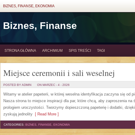
BIZNES, FINANSE, EKONOMIA
Biznes, Finanse
STRONA GŁÓWNA
ARCHIWUM
SPIS TREŚCI
TAGI
Miejsce ceremonii i sali weselnej
POSTED BY ADMIN
ON MARZEC - 4 - 2026
Witamy w atelier papeterii, w której weselna identyfikacja zaczyna się od 
Nasza strona to miejsce inspiracji dla par, które chcą, aby zaproszenia na ś
prologiem uroczystości. Tworzymy dopieszczoną papeterię i dodatki, dzięki
zyskują jednolity
[ Read More ]
CATEGORIES:
BIZNES, FINANSE, EKONOMIA