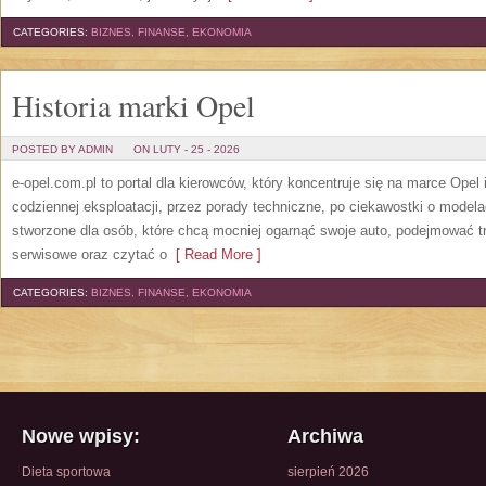
CATEGORIES:
BIZNES, FINANSE, EKONOMIA
Historia marki Opel
POSTED BY ADMIN
ON LUTY - 25 - 2026
e-opel.com.pl to portal dla kierowców, który koncentruje się na marce Opel
codziennej eksploatacji, przez porady techniczne, po ciekawostki o modela
stworzone dla osób, które chcą mocniej ogarnąć swoje auto, podejmować t
serwisowe oraz czytać o
[ Read More ]
CATEGORIES:
BIZNES, FINANSE, EKONOMIA
Nowe wpisy:
Archiwa
Dieta sportowa
sierpień 2026