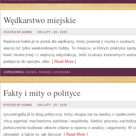
Wędkarstwo miejskie
POSTED BY ADMIN
ON LUTY - 26 - 2026
Nadorsze-haller.pl to portal dla wędkarzy, który powstał z myślą o osobac
więcej niż tylko weekendowym hobby. To miejsce, w którym praktyka spot
łowić skuteczniej i z większą satysfakcją. Jeśli szukasz konkretnych w
podejście do sprzętu, albo
[ Read More ]
CATEGORIES:
BIZNES, FINANSE, EKONOMIA
Fakty i mity o polityce
POSTED BY ADMIN
ON LUTY - 25 - 2026
ryszard-galla.pl to blog polityczny, który skupia się na wiedzy o społeczeńs
chcą ogarniać mechanizmy państwa i wspólnoty, śledzić procesy zachodzą
jednocześnie budować własne zdanie w oparciu o analizy i argumenty. W c
obywatel, a także to, jak decyzje
[ Read More ]