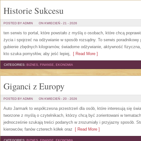
Historie Sukcesu
POSTED BY ADMIN
ON KWIECIEŃ - 21 - 2026
ten serwis to portal, które powstało z myślą o osobach, które chcą popraw
życia i spojrzeć na odżywianie w sposób rozsądny. To serwis poradnikowy
gubienie zbędnych kilogramów, świadome odżywianie, aktywność fizyczna
kto szuka pomysłów, aby jeść lepiej,
[ Read More ]
CATEGORIES:
BIZNES, FINANSE, EKONOMIA
Giganci z Europy
POSTED BY ADMIN
ON KWIECIEŃ - 20 - 2026
Auto Jarmark to współczesna przestrzeń dla osób, które interesują się ś
tworzone z myślą o czytelnikach, którzy chcą być zorientowani w tematac
jednocześnie szukają treści podanych w zrozumiały i przyjazny sposób. Str
kierowców, fanów czterech kółek oraz
[ Read More ]
CATEGORIES:
BIZNES, FINANSE, EKONOMIA