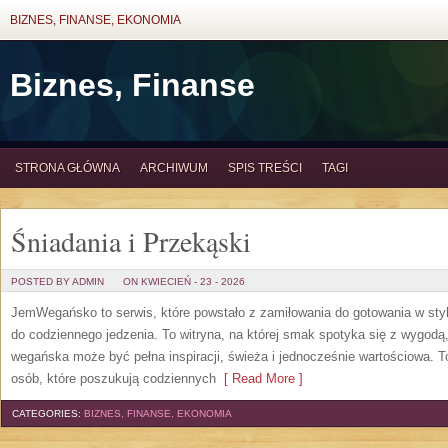
BIZNES, FINANSE, EKONOMIA
Biznes, Finanse
STRONA GŁÓWNA
ARCHIWUM
SPIS TREŚCI
TAGI
Śniadania i Przekąski
POSTED BY ADMIN
ON KWIECIEŃ - 23 - 2026
JemWegańsko to serwis, które powstało z zamiłowania do gotowania w styl
do codziennego jedzenia. To witryna, na której smak spotyka się z wygodą
wegańska może być pełna inspiracji, świeża i jednocześnie wartościowa. 
osób, które poszukują codziennych
[ Read More ]
CATEGORIES:
BIZNES, FINANSE, EKONOMIA